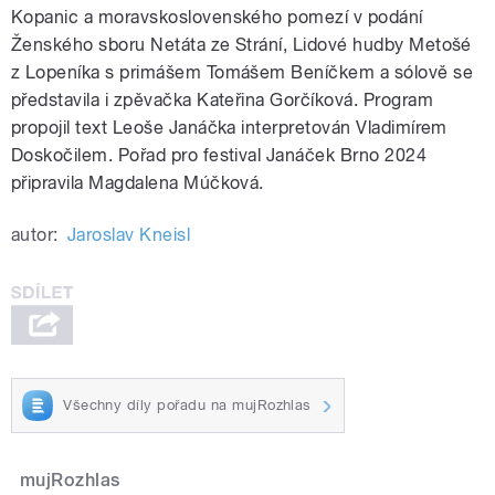
Kopanic a moravskoslovenského pomezí v podání
Ženského sboru Netáta ze Strání, Lidové hudby Metošé
z Lopeníka s primášem Tomášem Beníčkem a sólově se
představila i zpěvačka Kateřina Gorčíková. Program
propojil text Leoše Janáčka interpretován Vladimírem
Doskočilem. Pořad pro festival Janáček Brno 2024
připravila Magdalena Múčková.
autor:
Jaroslav Kneisl
Všechny díly pořadu na mujRozhlas
mujRozhlas