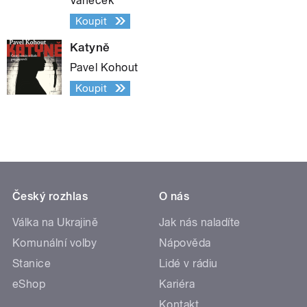
Vaněček
Koupit
Katyně
Pavel Kohout
Koupit
Český rozhlas
O nás
Válka na Ukrajině
Jak nás naladíte
Komunální volby
Nápověda
Stanice
Lidé v rádiu
eShop
Kariéra
Kontakt