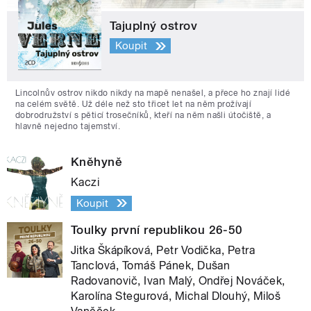
Tajuplný ostrov
Koupit
Lincolnův ostrov nikdo nikdy na mapě nenašel, a přece ho znají lidé
na celém světě. Už déle než sto třicet let na něm prožívají
dobrodružství s pěticí trosečníků, kteří na něm našli útočiště, a
hlavně nejedno tajemství.
Kněhyně
Kaczi
Koupit
Toulky první republikou 26-50
Jitka Škápíková, Petr Vodička, Petra
Tanclová, Tomáš Pánek, Dušan
Radovanovič, Ivan Malý, Ondřej Nováček,
Karolína Stegurová, Michal Dlouhý, Miloš