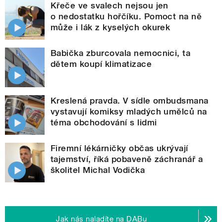
Křeče ve svalech nejsou jen
o nedostatku hořčíku. Pomoct na ně
může i lák z kyselých okurek
Babička zburcovala nemocnici, ta
dětem koupí klimatizace
Kreslená pravda. V sídle ombudsmana
vystavují komiksy mladých umělců na
téma obchodování s lidmi
Firemní lékárničky občas ukrývají
tajemství, říká pobaveně záchranář a
školitel Michal Vodička
Jak nás naladíte na DABu