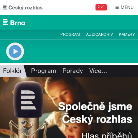
Přejít k hlavnímu obsahu
MENU
ŽIVĚ
PROGRAM
AUDIOARCHIV
KAMERY
Folklór
Program
Pořady
Více
…