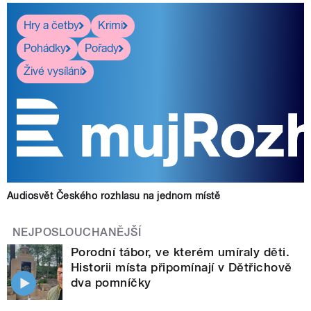
Hry a četby
Krimi
Pohádky
Pořady
Živé vysílání
Audiosvět Českého rozhlasu na jednom místě
NEJPOSLOUCHANĚJŠÍ
Porodní tábor, ve kterém umíraly děti.
Historii místa připomínají v Dětřichově
dva pomníčky