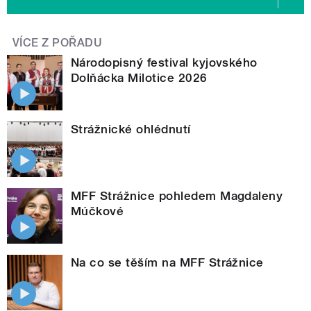
VÍCE Z POŘADU
Národopisný festival kyjovského
Dolňácka Milotice 2026
Strážnické ohlédnutí
MFF Strážnice pohledem Magdaleny
Múčkové
Na co se těším na MFF Strážnice