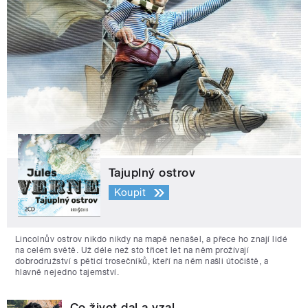
Tajuplný ostrov
Koupit
Lincolnův ostrov nikdo nikdy na mapě nenašel, a přece ho znají lidé
na celém světě. Už déle než sto třicet let na něm prožívají
dobrodružství s pěticí trosečníků, kteří na něm našli útočiště, a
hlavně nejedno tajemství.
Co život dal a vzal