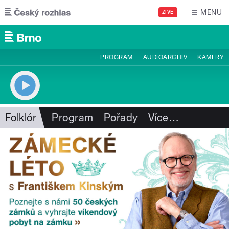
Přejít k hlavnímu obsahu
MENU
ŽIVĚ
PROGRAM
AUDIOARCHIV
KAMERY
Folklór
Program
Pořady
Více
…