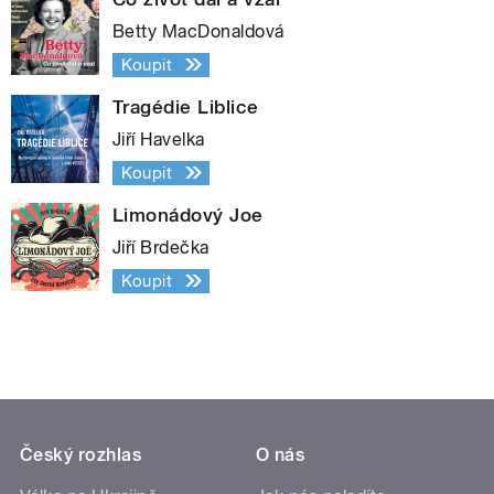
Betty MacDonaldová
Koupit
Tragédie Liblice
Jiří Havelka
Koupit
Limonádový Joe
Jiří Brdečka
Koupit
Český rozhlas
O nás