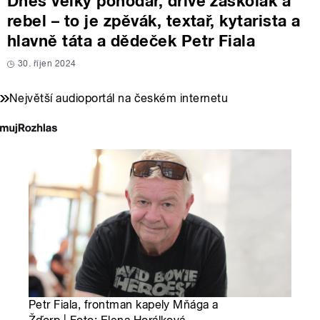
Dnes velký pohodář, dříve záškolák a
rebel – to je zpěvák, textař, kytarista a
hlavně táta a dědeček Petr Fiala
30. říjen 2024
Největší audioportál na českém internetu
Petr Fiala, frontman kapely Mňága a