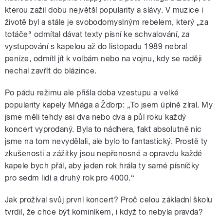
kterou zažil dobu největší popularity a slávy. V muzice i
životě byl a stále je svobodomyslným rebelem, který „za
totáče“ odmítal dávat texty písní ke schvalování, za
vystupování s kapelou až do listopadu 1989 nebral
peníze, odmítl jít k volbám nebo na vojnu, kdy se raději
nechal zavřít do blázince.
Po pádu režimu ale přišla doba vzestupu a velké
popularity kapely Mňága a Žďorp: „To jsem úplně zíral. My
jsme měli tehdy asi dva nebo dva a půl roku každý
koncert vyprodaný. Byla to nádhera, fakt absolutně nic
jsme na tom nevydělali, ale bylo to fantastický. Prostě ty
zkušenosti a zážitky jsou nepřenosné a opravdu každé
kapele bych přál, aby jeden rok hrála ty samé písníčky
pro sedm lidí a druhý rok pro 4000.“
Jak prožíval svůj první koncert? Proč celou základní školu
tvrdil, že chce být kominíkem, i když to nebyla pravda?