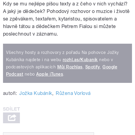
Kdy se mu nejlépe píšou texty a z čeho v nich vychází?
A jaký je dědeček? Pohodový rozhovor o muzice i životě
se zpěvákem, textařem, kytaristou, spisovatelem a
hlavně tátou a dědečkem Petrem Fialou si můžete
poslechnout v záznamu.
Všechny hosty a rozhovory z pořadu Na pohovce Jožky
Kubáníka najdete i na webu
rozhl.as/Kubanik
nebo v
podcastových aplikacích
Můj Rozhlas
,
Spotify
,
Google
Podcast
nebo
Apple iTunes
.
autoři:
Jožka Kubáník
,
Růžena Vorlová