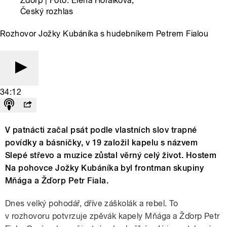
Žďorp | Foto: Elena Horálková,
Český rozhlas
Rozhovor Jožky Kubáníka s hudebníkem Petrem Fialou
34:12
V patnácti začal psát podle vlastních slov trapné
povídky a básničky, v 19 založil kapelu s názvem
Slepé střevo a muzice zůstal věrný celý život. Hostem
Na pohovce Jožky Kubáníka byl frontman skupiny
Mňága a Žďorp Petr Fiala.
Dnes velký pohodář, dříve záškolák a rebel. To
v rozhovoru potvrzuje zpěvák kapely Mňága a Žďorp Petr