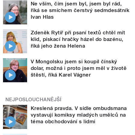
Ne vším, čím jsem byl, jsem byl rád,
říká se smíchem čerstvý sedmdesátník
Ivan Hlas
Zdeněk Rytíř při psaní textů chtěl mít
klid, pískací hračky házel do bazénu,
říká jeho žena Helena
V Mongolsku jsem si koupil čínský
dolar, možná i proto jsem měl v životě
štěstí, říká Karel Vágner
NEJPOSLOUCHANĚJŠÍ
Kreslená pravda. V sídle ombudsmana
vystavují komiksy mladých umělců na
téma obchodování s lidmi