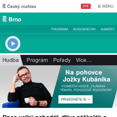
Přejít k hlavnímu obsahu
MENU
ŽIVĚ
PROGRAM
AUDIOARCHIV
KAMERY
Hudba
Program
Pořady
Více
…