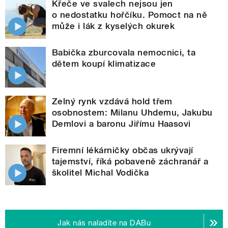
Křeče ve svalech nejsou jen
o nedostatku hořčíku. Pomoct na ně
může i lák z kyselých okurek
Babička zburcovala nemocnici, ta
dětem koupí klimatizace
Zelný rynk vzdává hold třem
osobnostem: Milanu Uhdemu, Jakubu
Demlovi a baronu Jiřímu Haasovi
Firemní lékárničky občas ukrývají
tajemství, říká pobaveně záchranář a
školitel Michal Vodička
Jak nás naladíte na DABu