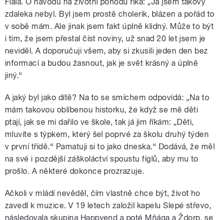
Fiala. O návodu na životní pohodu říká: „Já jsem takový
zdaleka nebyl. Byl jsem prostě cholerik, blázen a pořád to
v sobě mám. Ale jinak jsem fakt úplně klidný. Může to být
i tím, že jsem přestal číst noviny, už snad 20 let jsem je
neviděl. A doporučuji všem, aby si zkusili jeden den bez
informací a budou žasnout, jak je svět krásný a úplně
jiný.“
A jaký byl jako dítě? Na to se smíchem odpovídá: „Na to
mám takovou oblíbenou historku, že když se mě děti
ptají, jak se mi dařilo ve škole, tak já jim říkám: „Děti,
mluvíte s týpkem, který šel poprvé za školu druhý týden
v první třídě.“ Pamatuji si to jako dneska.“ Dodává, že měl
na své i pozdější záškoláctví spoustu fíglů, aby mu to
prošlo. A některé dokonce prozrazuje.
Ačkoli v mládí nevěděl, čím vlastně chce být, život ho
zavedl k muzice. V 19 letech založil kapelu Slepé střevo,
následovala skupina Happyend a poté Mňága a Ždorp, se