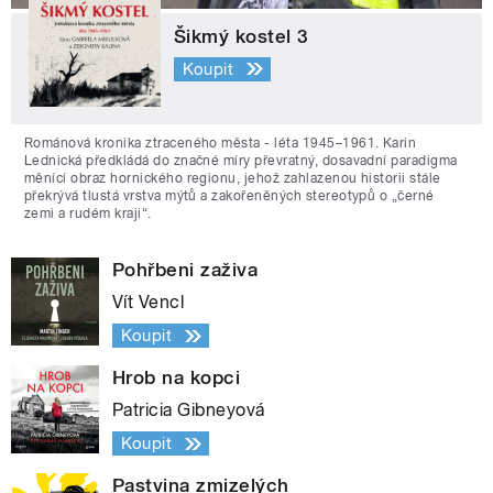
Šikmý kostel 3
Koupit
Románová kronika ztraceného města - léta 1945–1961. Karin
Lednická předkládá do značné míry převratný, dosavadní paradigma
měnící obraz hornického regionu, jehož zahlazenou historii stále
překrývá tlustá vrstva mýtů a zakořeněných stereotypů o „černé
zemi a rudém kraji“.
Pohřbeni zaživa
Vít Vencl
Koupit
Hrob na kopci
Patricia Gibneyová
Koupit
Pastvina zmizelých