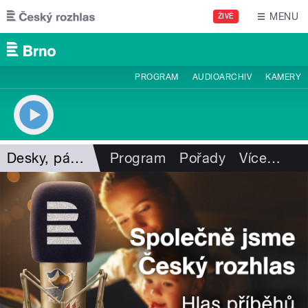
Přejít k hlavnímu obsahu
MENU
ŽIVĚ
PROGRAM
AUDIOARCHIV
KAMERY
Desky, pásky, vzpomínky
Program
Pořady
Více
…