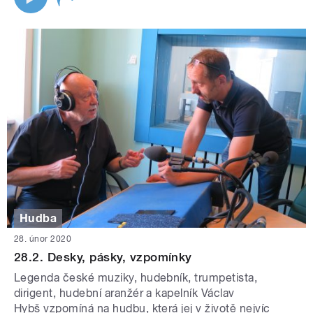
Hudba
28. únor 2020
28.2. Desky, pásky, vzpomínky
Legenda české muziky, hudebník, trumpetista,
dirigent, hudební aranžér a kapelník Václav
Hybš vzpomíná na hudbu, která jej v životě nejvíc