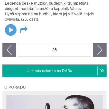
Legenda české muziky, hudebník, trumpetista,
dirigent, hudební aranžér a kapelník Václav
Hybš vzpomíná na hudbu, která jej v životě nejvíc
ovlivnila. (25. část)
STRÁNKY
26
n
zí
Jak nás naladíte na DABu
O POŘADU