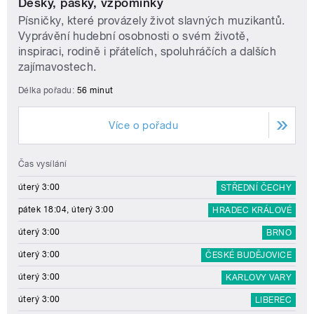
Desky, pásky, vzpomínky
Písničky, které provázely život slavných muzikantů.
Vyprávění hudební osobnosti o svém životě,
inspiraci, rodině i přátelích, spoluhráčích a dalších
zajímavostech.
Délka pořadu:
56 minut
Více o pořadu
Čas vysílání
úterý 3:00
STŘEDNÍ ČECHY
pátek 18:04, úterý 3:00
HRADEC KRÁLOVÉ
úterý 3:00
BRNO
úterý 3:00
ČESKÉ BUDĚJOVICE
úterý 3:00
KARLOVY VARY
úterý 3:00
LIBEREC