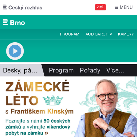
Přejít k hlavnímu obsahu
MENU
ŽIVĚ
PROGRAM
AUDIOARCHIV
KAMERY
Desky, pásky, vzpomínky
Program
Pořady
Více
…