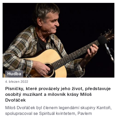
Hudba
4. březen 2022
Písničky, které provázely jeho život, představuje
osobitý muzikant a milovník krásy Miloš
Dvořáček
Miloš Dvořáček byl členem legendární skupiny Kantoři,
spolupracoval se Spirituál kvintetem, Pavlem