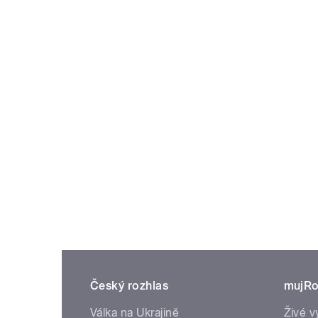
Český rozhlas
mujRo
Válka na Ukrajině
Živé v