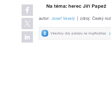
Na téma: herec Jiří Papež
autor:
Josef Veselý
|
zdroj:
Český roz
Všechny díly pořadu na mujRozhlas