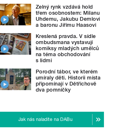
Zelný rynk vzdává hold
třem osobnostem: Milanu
Uhdemu, Jakubu Demlovi
a baronu Jiřímu Haasovi
Kreslená pravda. V sídle
ombudsmana vystavují
komiksy mladých umělců
na téma obchodování
s lidmi
Porodní tábor, ve kterém
umíraly děti. Historii místa
připomínají v Dětřichově
dva pomníčky
Jak nás naladíte na DABu