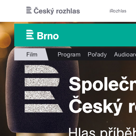
Přejít k hlavnímu obsahu
iRozhlas
Film
Program
Pořady
Audioar