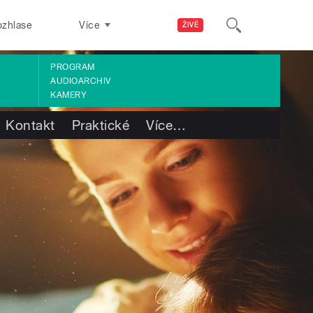
ozhlase
Více
ŽIVĚ
PROGRAM
AUDIOARCHIV
KAMERY
Kontakt
Praktické
Více
…