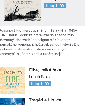
Koupit
Románová kronika ztraceného města - léta 1945–
1961. Karin Lednická předkládá do značné míry
převratný, dosavadní paradigma měnící obraz
hornického regionu, jehož zahlazenou historii stále
překrývá tlustá vrstva mýtů a zakořeněných
stereotypů o „černé zemi a rudém kraji“.
Elbe, velká řeka
Luboš Palata
Koupit
Tragédie Liblice