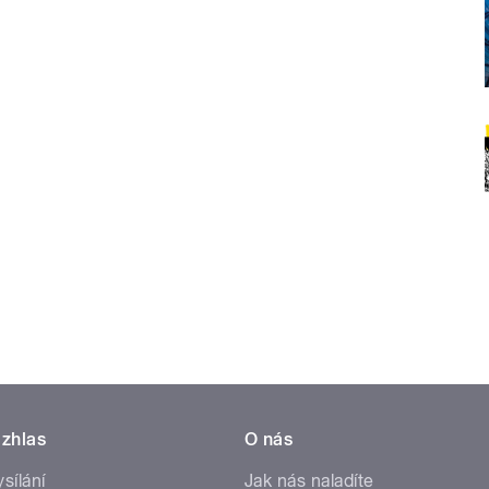
zhlas
O nás
ysílání
Jak nás naladíte