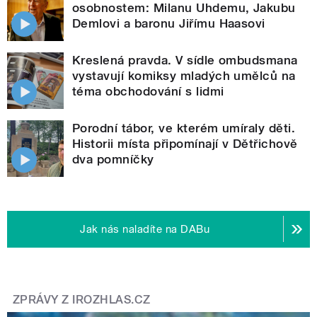
osobnostem: Milanu Uhdemu, Jakubu
Demlovi a baronu Jiřímu Haasovi
Kreslená pravda. V sídle ombudsmana
vystavují komiksy mladých umělců na
téma obchodování s lidmi
Porodní tábor, ve kterém umíraly děti.
Historii místa připomínají v Dětřichově
dva pomníčky
Jak nás naladíte na DABu
ZPRÁVY Z IROZHLAS.CZ