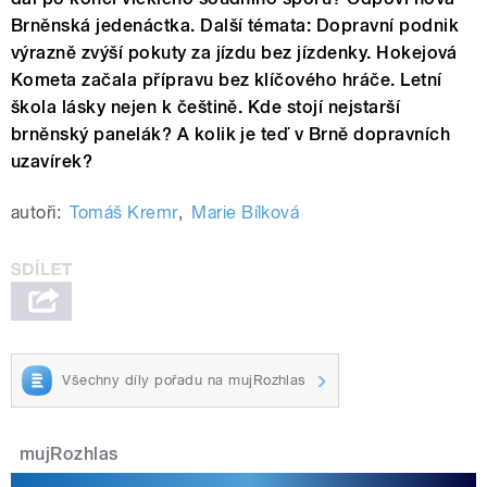
Brněnská jedenáctka. Další témata: Dopravní podnik
výrazně zvýší pokuty za jízdu bez jízdenky. Hokejová
Kometa začala přípravu bez klíčového hráče. Letní
škola lásky nejen k češtině. Kde stojí nejstarší
brněnský panelák? A kolik je teď v Brně dopravních
uzavírek?
autoři:
Tomáš Kremr
,
Marie Bílková
Všechny díly pořadu na mujRozhlas
mujRozhlas