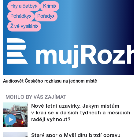
Hry a četby
Krimi
Pohádky
Pořady
Živé vysílání
Audiosvět Českého rozhlasu na jednom místě
MOHLO BY VÁS ZAJÍMAT
Nové letní uzavírky. Jakým místům
v kraji se v dalších týdnech a měsících
raději vyhnout?
Starý spor o Myší díru brzdí opravu