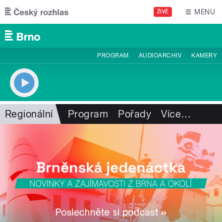
Přejít k hlavnímu obsahu
MENU
ŽIVĚ
PROGRAM
AUDIOARCHIV
KAMERY
Regionální
Program
Pořady
Více
…