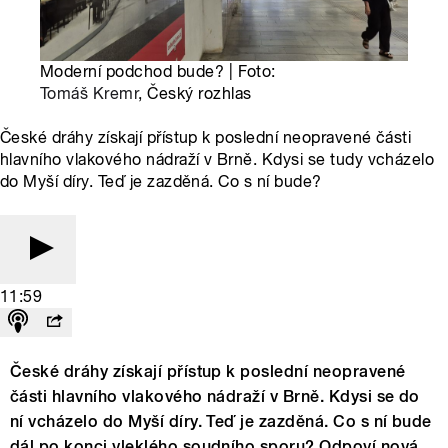
Moderní podchod bude? | Foto:
Tomáš Kremr
, Český rozhlas
České dráhy získají přístup k poslední neopravené části
hlavního vlakového nádraží v Brně. Kdysi se tudy vcházelo
do Myší díry. Teď je zazděná. Co s ní bude?
11:59
České dráhy získají přístup k poslední neopravené
části hlavního vlakového nádraží v Brně. Kdysi se do
ní vcházelo do Myší díry. Teď je zazděná. Co s ní bude
dál po konci vleklého soudního sporu? Odpoví nová