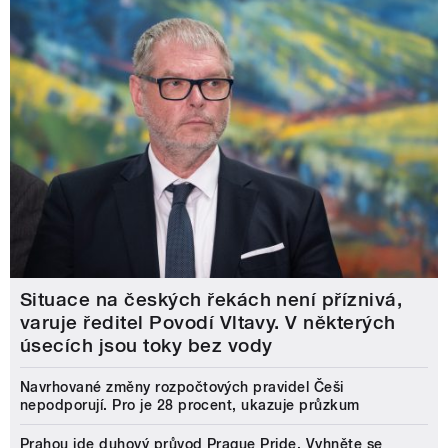
Situace na českých řekách není příznivá,
varuje ředitel Povodí Vltavy. V některých
úsecích jsou toky bez vody
Navrhované změny rozpočtových pravidel Češi
nepodporují. Pro je 28 procent, ukazuje průzkum
Prahou jde duhový průvod Prague Pride. Vyhněte se