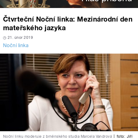
Čtvrteční Noční linka: Mezinárodní den
mateřského jazyka
21. únor 2019
Noční linka
Noční linku moderuje z brněnského studia Marcela Vandrová
|
foto:
Jiří