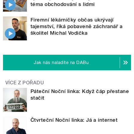
téma obchodování s lidmi
Firemní lékárničky občas ukrývají
tajemství, říká pobaveně záchranář a
školitel Michal Vodička
Jak nás naladíte na DABu
VÍCE Z POŘADU
Páteční Noční linka: Když čáp přestane
stačit
Čtvrteční Noční linka: Já a internet