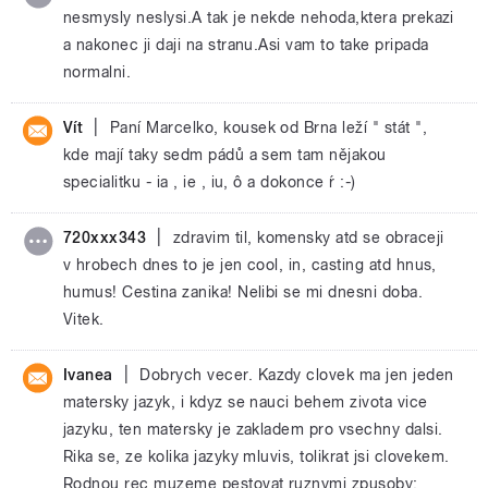
nesmysly neslysi.A tak je nekde nehoda,ktera prekazi
a nakonec ji daji na stranu.Asi vam to take pripada
normalni.
|
Vít
Paní Marcelko, kousek od Brna leží " stát ",
kde mají taky sedm pádů a sem tam nějakou
specialitku - ia , ie , iu, ô a dokonce ŕ :-)
|
720xxx343
zdravim til, komensky atd se obraceji
v hrobech dnes to je jen cool, in, casting atd hnus,
humus! Cestina zanika! Nelibi se mi dnesni doba.
Vitek.
|
Ivanea
Dobrych vecer. Kazdy clovek ma jen jeden
matersky jazyk, i kdyz se nauci behem zivota vice
jazyku, ten matersky je zakladem pro vsechny dalsi.
Rika se, ze kolika jazyky mluvis, tolikrat jsi clovekem.
Rodnou rec muzeme pestovat ruznymi zpusoby: