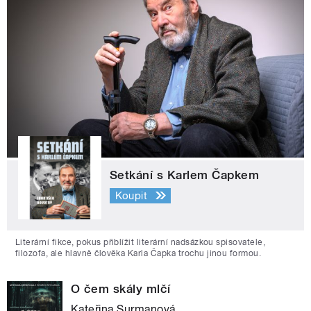
Setkání s Karlem Čapkem
Koupit
Literární fikce, pokus přiblížit literární nadsázkou spisovatele,
filozofa, ale hlavně člověka Karla Čapka trochu jinou formou.
O čem skály mlčí
Kateřina Surmanová