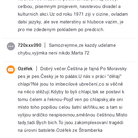
cetbou, pisemnym projevem, navstevou divadel a
kulturnich akci.Uz od roku 1971 ziji v cizine, ovladam
dalsi jazyky, ale sve materstiny si hluboce vazim, je
pro me zdedenym pokladem po predcich.
|
720xxx090
Samozrejmne,ze kazdy udelame
chybu,vyjimka neni nikdo.Marta 72
|
Ozéfek
Dobrý večer.Čeština je fajná.Po Moravsky
pes je pes.Česky je to pááás.U nás v práci "dělají"
chlapi?Né jsou to imbecilové ubrečení,co si věčně
na něco stěžují.Kdyby to byli chlapi,tak se postaví k
tomu čelem a řeknou-Pojď ven po chlapsky,ale oni
místo toho popíšou celou šatní skříňku,wc a tam si
vylijou srdíčko nespisovnou,směšnou češtinou.Místo
tady,tadi.Bych bich.To jsou zakomplexovaní tragédi
na úrovni batolete.Ozéfek ze Štramberka