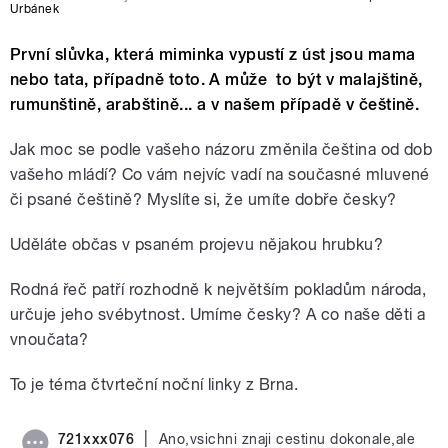
Urbánek
První slůvka, která miminka vypustí z úst jsou mama
nebo tata, případně toto. A může to být v malajštině,
rumunštině, arabštině... a v našem případě v češtině.
Jak moc se podle vašeho názoru změnila čeština od dob
vašeho mládí? Co vám nejvíc vadí na současné mluvené
či psané češtině? Myslíte si, že umíte dobře česky?
Uděláte občas v psaném projevu nějakou hrubku?
Rodná řeč patří rozhodně k největším pokladům národa,
určuje jeho svébytnost. Umíme česky? A co naše děti a
vnoučata?
To je téma čtvrteční noční linky z Brna.
|
721xxx076
Ano,vsichni znaji cestinu dokonale,ale