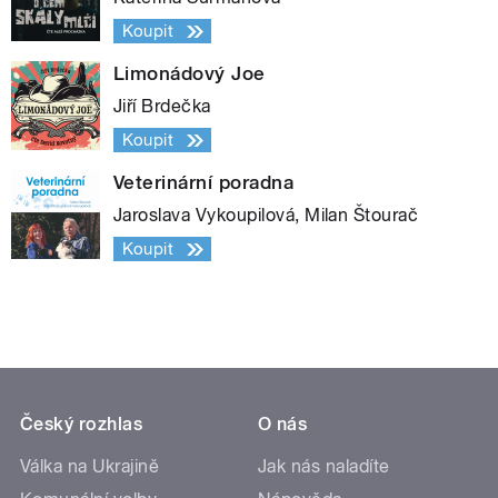
Koupit
Limonádový Joe
Jiří Brdečka
Koupit
Veterinární poradna
Jaroslava Vykoupilová, Milan Štourač
Koupit
Český rozhlas
O nás
Válka na Ukrajině
Jak nás naladíte