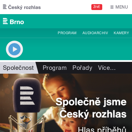
Přejít k hlavnímu obsahu
MENU
ŽIVĚ
PROGRAM
AUDIOARCHIV
KAMERY
Společnost
Program
Pořady
Více
…