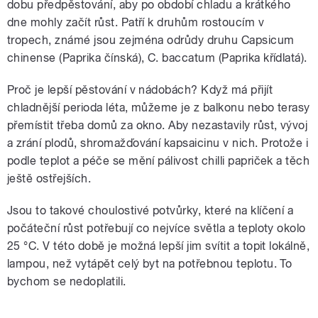
dobu předpěstování, aby po období chladu a krátkého
dne mohly začít růst. Patří k druhům rostoucím v
tropech, známé jsou zejména odrůdy druhu Capsicum
chinense (Paprika čínská), C. baccatum (Paprika křídlatá).
Proč je lepší pěstování v nádobách? Když má přijít
chladnější perioda léta, můžeme je z balkonu nebo terasy
přemístit třeba domů za okno. Aby nezastavily růst, vývoj
a zrání plodů, shromažďování kapsaicinu v nich. Protože i
podle teplot a péče se mění pálivost chilli papriček a těch
ještě ostřejších.
Jsou to takové choulostivé potvůrky, které na klíčení a
počáteční růst potřebují co nejvíce světla a teploty okolo
25 °C. V této době je možná lepší jim svítit a topit lokálně,
lampou, než vytápět celý byt na potřebnou teplotu. To
bychom se nedoplatili.