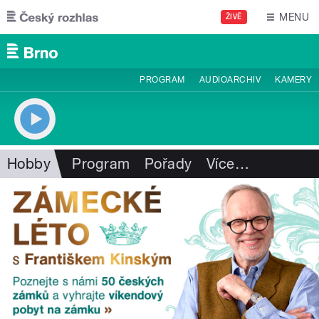
Přejít k hlavnímu obsahu
MENU
ŽIVĚ
PROGRAM
AUDIOARCHIV
KAMERY
Hobby
Program
Pořady
Více
…