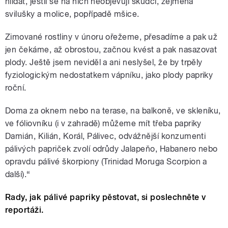
hlídat, jestli se na nich neobjevují škůdci, zejména
svilušky a molice, popřípadě mšice.
Zimované rostliny v únoru ořežeme, přesadíme a pak už
jen čekáme, až obrostou, začnou kvést a pak nasazovat
plody. Ještě jsem neviděl a ani neslyšel, že by trpěly
fyziologickým nedostatkem vápníku, jako plody papriky
roční.
Doma za oknem nebo na terase, na balkoně, ve skleníku,
ve fóliovníku (i v zahradě) můžeme mít třeba papriky
Damián, Kilián, Korál, Pálivec, odvážnější konzumenti
pálivých papriček zvolí odrůdy Jalapeňo, Habanero nebo
opravdu pálivé škorpiony (Trinidad Moruga Scorpion a
další).“
Rady, jak pálivé papriky pěstovat, si poslechněte v
reportáži.