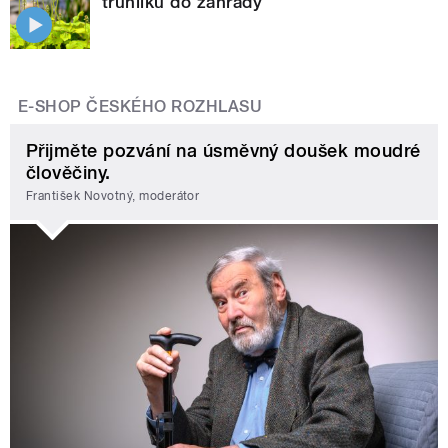
truhlíků do zahrady
E-SHOP ČESKÉHO ROZHLASU
Přijměte pozvání na úsměvný doušek moudré
člověčiny.
František Novotný, moderátor