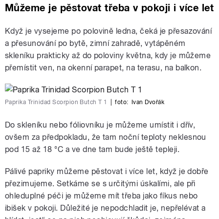
Můžeme je pěstovat třeba v pokoji i více let
Když je vysejeme po polovině ledna, čeká je přesazování
a přesunování po bytě, zimní zahradě, vytápěném
skleníku prakticky až do poloviny května, kdy je můžeme
přemístit ven, na okenní parapet, na terasu, na balkon.
Paprika Trinidad Scorpion Butch T 1
|
foto:
Ivan Dvořák
Do skleníku nebo fóliovníku je můžeme umístit i dřív,
ovšem za předpokladu, že tam noční teploty neklesnou
pod 15 až 18 °C a ve dne tam bude ještě tepleji.
Pálivé papriky můžeme pěstovat i více let, když je dobře
přezimujeme. Setkáme se s určitými úskalími, ale při
ohleduplné péči je můžeme mít třeba jako fíkus nebo
ibišek v pokoji. Důležité je nepodchladit je, nepřelévat a