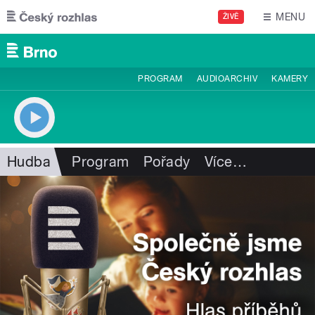
Přejít k hlavnímu obsahu
MENU
ŽIVĚ
PROGRAM
AUDIOARCHIV
KAMERY
Hudba
Program
Pořady
Více
…