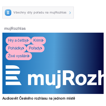
Všechny díly pořadu na mujRozhlas
mujRozhlas
Hry a četby
Krimi
Pohádky
Pořady
Živé vysílání
Audiosvět Českého rozhlasu na jednom místě