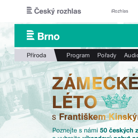
Přejít k hlavnímu obsahu
iRozhlas
Příroda
Program
Pořady
Audi