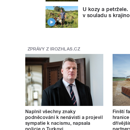
U kozy a petržele.
v souladu s krajin
ZPRÁVY Z IROZHLAS.CZ
Naplnil všechny znaky
Finští 
podněcování k nenávisti a projevil
hranice
sympatie k nacismu, napsala
dřívějš
policie o Turkovi
partner