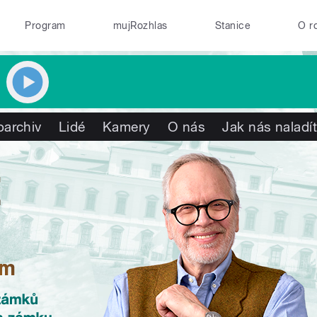
Program
mujRozhlas
Stanice
O r
oarchiv
Lidé
Kamery
O nás
Jak nás naladí