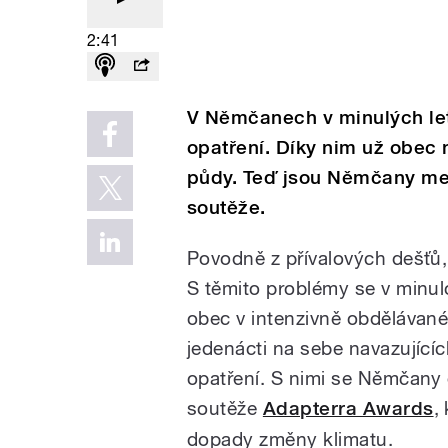
2:41
V Němčanech v minulých let
opatření. Díky nim už obec 
půdy. Teď jsou Němčany mez
soutěže.
Povodně z přívalových dešťů,
S těmito problémy se v minu
obec v intenzivně obdělávané
jedenácti na sebe navazující
opatření. S nimi se Němčany 
soutěže
Adapterra Awards
,
dopady změny klimatu.