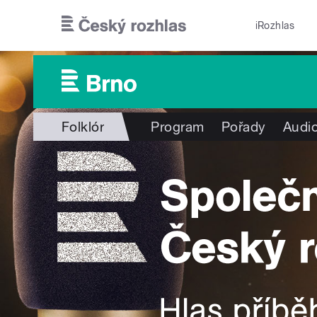
Přejít k hlavnímu obsahu
iRozhlas
Folklór
Program
Pořady
Audio