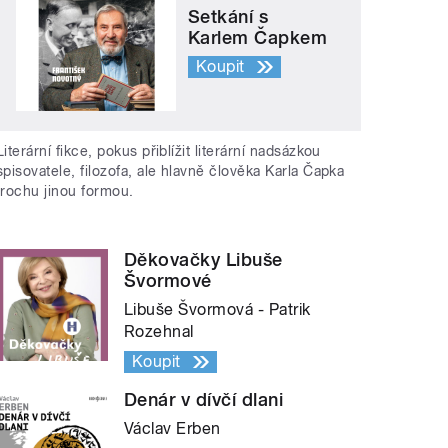
Setkání s
Karlem Čapkem
Koupit
Literární fikce, pokus přiblížit literární nadsázkou
spisovatele, filozofa, ale hlavně člověka Karla Čapka
trochu jinou formou.
Děkovačky Libuše
Švormové
Libuše Švormová - Patrik
Rozehnal
Koupit
Denár v dívčí dlani
Václav Erben