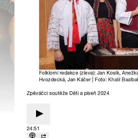
Folklorní redakce (zleva): Jan Kosík, Anežk
Hvozdecká, Jan Káčer | Foto:
Khalil Baalba
Zpěváčci soutěže Děti a píseň 2024
24:51