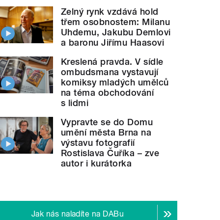
Zelný rynk vzdává hold
třem osobnostem: Milanu
Uhdemu, Jakubu Demlovi
a baronu Jiřímu Haasovi
Kreslená pravda. V sídle
ombudsmana vystavují
komiksy mladých umělců
na téma obchodování
s lidmi
Vypravte se do Domu
umění města Brna na
výstavu fotografií
Rostislava Čuříka – zve
autor i kurátorka
Jak nás naladíte na DABu