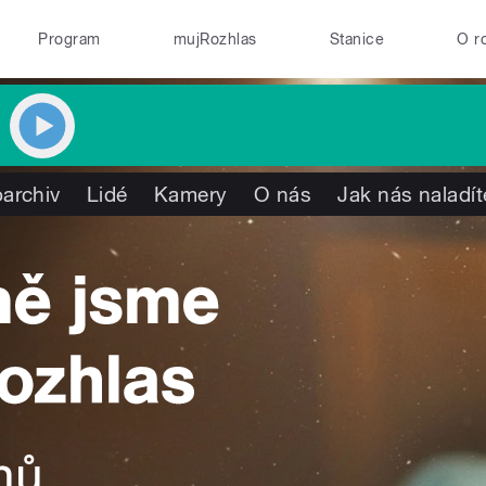
Program
mujRozhlas
Stanice
O r
archiv
Lidé
Kamery
O nás
Jak nás naladít