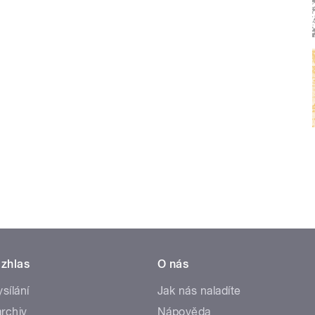
zhlas
O nás
ysílání
Jak nás naladíte
rchiv
Nápověda