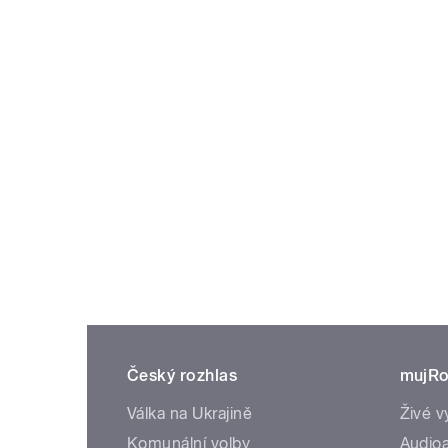
Český rozhlas
mujRo
Válka na Ukrajině
Živé v
Komunální volby
Audioa