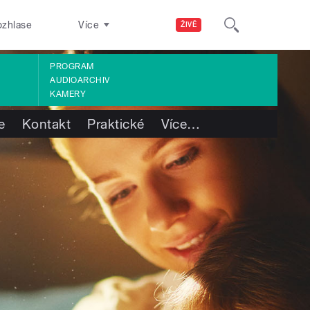
ozhlase
Více
ŽIVĚ
PROGRAM
AUDIOARCHIV
KAMERY
e
Kontakt
Praktické
Více
…