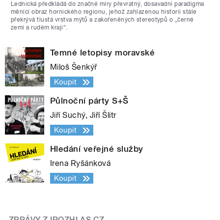
Lednická předkládá do značné míry převratný, dosavadní paradigma
měnící obraz hornického regionu, jehož zahlazenou historii stále
překrývá tlustá vrstva mýtů a zakořeněných stereotypů o „černé
zemi a rudém kraji“.
Temné letopisy moravské
Miloš Šenkýř
Koupit
Půlnoční párty S+Š
Jiří Suchý, Jiří Šlitr
Koupit
Hledání veřejné služby
Irena Ryšánková
Koupit
ZPRÁVY Z IROZHLAS.CZ