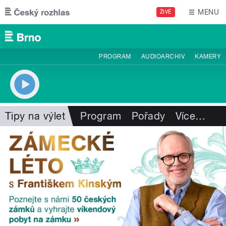
Přejít k hlavnímu obsahu
MENU
ŽIVĚ
PROGRAM
AUDIOARCHIV
KAMERY
Tipy na výlet
Program
Pořady
Více
…