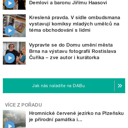
Demlovi a baronu Jiřímu Haasovi
Kreslená pravda. V sídle ombudsmana
vystavují komiksy mladých umělců na
téma obchodování s lidmi
Vypravte se do Domu umění města
Brna na výstavu fotografií Rostislava
Čuříka – zve autor i kurátorka
Jak nás naladíte na DABu
VÍCE Z POŘADU
Hromnické červené jezírko na Plzeňsku
je přírodní památka i...