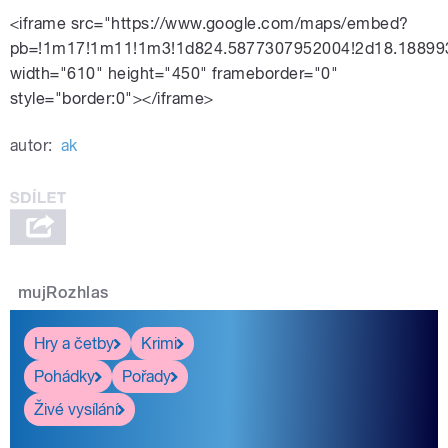
<iframe src="https://www.google.com/maps/embed?
pb=!1m17!1m11!1m3!1d824.5877307952004!2d18.18899
width="610" height="450" frameborder="0"
style="border:0"></iframe>
autor:
ak
mujRozhlas
Hry a četby
Krimi
Pohádky
Pořady
Živé vysílání