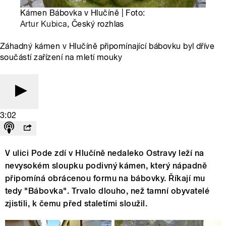
Kámen Bábovka v Hlučíně | Foto:
Artur Kubica
, Český rozhlas
Záhadný kámen v Hlučíně připomínající bábovku byl dříve
součástí zařízení na mletí mouky
3:02
V ulici Pode zdí v Hlučíně nedaleko Ostravy leží na
nevysokém sloupku podivný kámen, který nápadně
připomíná obrácenou formu na bábovky. Říkají mu
tedy "Bábovka". Trvalo dlouho, než tamní obyvatelé
zjistili, k čemu před staletími sloužil.