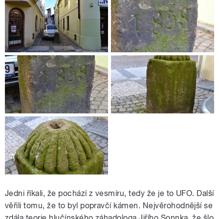
Jedni říkali, že pochází z vesmíru, tedy že je to UFO. Další
věřili tomu, že to byl popravčí kámen. Nejvěrohodnější se
zdála teorie hlučínského záhadologa Jiřího Sonnka, že šlo