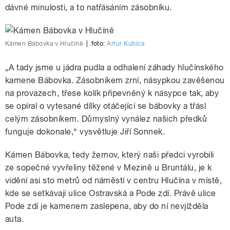
dávné minulosti, a to natřásáním zásobníku.
Kámen Bábovka v Hlučíně
|
foto:
Artur Kubica
„A tady jsme u jádra pudla a odhalení záhady hlučínského
kamene Bábovka. Zásobníkem zrní, násypkou zavěšenou
na provazech, třese kolík připevněný k násypce tak, aby
se opíral o vytesané dílky otáčející se bábovky a třásl
celým zásobníkem. Důmyslný vynález našich předků
funguje dokonale,“ vysvětluje Jiří Sonnek.
Kámen Bábovka, tedy žernov, který naši předci vyrobili
ze sopečné vyvřeliny těžené v Mezině u Bruntálu, je k
vidění asi sto metrů od náměstí v centru Hlučína v místě,
kde se setkávají ulice Ostravská a Pode zdí. Právě ulice
Pode zdí je kamenem zaslepena, aby do ní nevjížděla
auta.