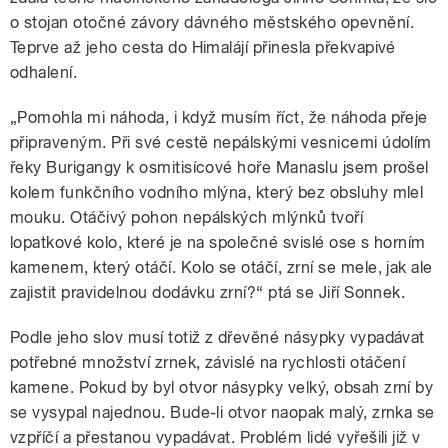
o stojan otočné závory dávného městského opevnění.
Teprve až jeho cesta do Himalájí přinesla překvapivé
odhalení.
„Pomohla mi náhoda, i když musím říct, že náhoda přeje
připraveným. Při své cestě nepálskými vesnicemi údolím
řeky Burigangy k osmitisícové hoře Manaslu jsem prošel
kolem funkčního vodního mlýna, který bez obsluhy mlel
mouku. Otáčivý pohon nepálských mlýnků tvoří
lopatkové kolo, které je na společné svislé ose s horním
kamenem, který otáčí. Kolo se otáčí, zrní se mele, jak ale
zajistit pravidelnou dodávku zrní?“ ptá se Jiří Sonnek.
Podle jeho slov musí totiž z dřevěné násypky vypadávat
potřebné množství zrnek, závislé na rychlosti otáčení
kamene. Pokud by byl otvor násypky velký, obsah zrní by
se vysypal najednou. Bude-li otvor naopak malý, zrnka se
vzpříčí a přestanou vypadávat. Problém lidé vyřešili již v