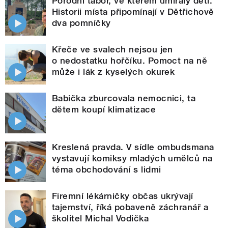
Porodní tábor, ve kterém umíraly děti.
Historii místa připomínají v Dětřichově
dva pomníčky
Křeče ve svalech nejsou jen
o nedostatku hořčíku. Pomoct na ně
může i lák z kyselých okurek
Babička zburcovala nemocnici, ta
dětem koupí klimatizace
Kreslená pravda. V sídle ombudsmana
vystavují komiksy mladých umělců na
téma obchodování s lidmi
Firemní lékárničky občas ukrývají
tajemství, říká pobaveně záchranář a
školitel Michal Vodička