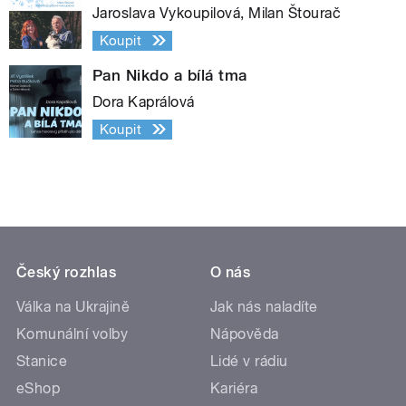
Jaroslava Vykoupilová, Milan Štourač
Koupit
Pan Nikdo a bílá tma
Dora Kaprálová
Koupit
Český rozhlas
O nás
Válka na Ukrajině
Jak nás naladíte
Komunální volby
Nápověda
Stanice
Lidé v rádiu
eShop
Kariéra