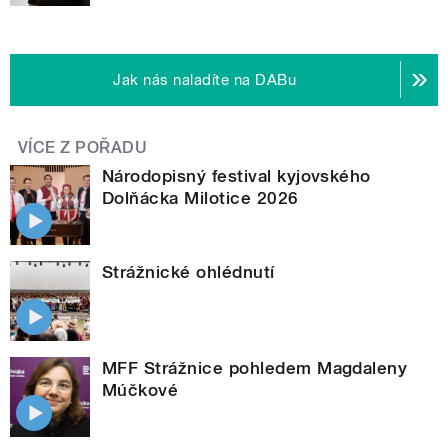
Jak nás naladíte na DABu
VÍCE Z POŘADU
Národopisný festival kyjovského
Dolňácka Milotice 2026
Strážnické ohlédnutí
MFF Strážnice pohledem Magdaleny
Múčkové