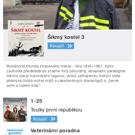
Šikmý kostel 3
Koupit
Románová kronika ztraceného města - léta 1945–1961. Karin
Lednická předkládá do značné míry převratný, dosavadní paradigma
měnící obraz hornického regionu, jehož zahlazenou historii stále
překrývá tlustá vrstva mýtů a zakořeněných stereotypů o „černé
zemi a rudém kraji“.
1-25
Toulky první republikou
Koupit
Veterinární poradna