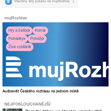
Všechny díly pořadu na mujRozhlas
mujRozhlas
Hry a četby
Krimi
Pohádky
Pořady
Živé vysílání
Audiosvět Českého rozhlasu na jednom místě
NEJPOSLOUCHANĚJŠÍ