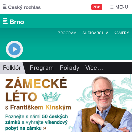
Přejít k hlavnímu obsahu
MENU
ŽIVĚ
PROGRAM
AUDIOARCHIV
KAMERY
Folklór
Program
Pořady
Více
…