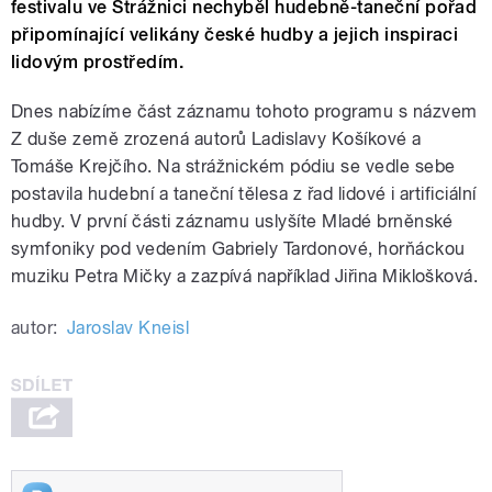
festivalu ve Strážnici nechyběl hudebně-taneční pořad
připomínající velikány české hudby a jejich inspiraci
lidovým prostředím.
Dnes nabízíme část záznamu tohoto programu s názvem
Z duše země zrozená autorů Ladislavy Košíkové a
Tomáše Krejčího. Na strážnickém pódiu se vedle sebe
postavila hudební a taneční tělesa z řad lidové i artificiální
hudby. V první části záznamu uslyšíte Mladé brněnské
symfoniky pod vedením Gabriely Tardonové, horňáckou
muziku Petra Mičky a zazpívá například Jiřina Miklošková.
autor:
Jaroslav Kneisl