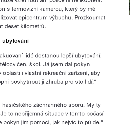
ůže vzlétnout ani policejní helikoptéra.
on s termovizní kamerou, který by měl
alizovat epicentrum výbuchu. Prozkoumat
át deset kilometrů.
í ubytování
 evakuovaní lidé dostanou lepší ubytování.
tělocvičen, škol. Já jsem dal pokyn
 oblasti i vlastní rekreační zařízení, aby
pni poskytnout ji zhruba pro sto lidí,“
ci hasičského záchranného sboru. My ty
 Je to nepříjemná situace v tomto počasí
 pokyn jim pomoci, jak nejvíc to půjde.“