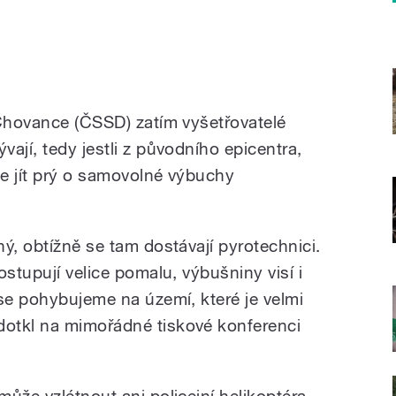
 Chovance (ČSSD) zatím vyšetřovatelé
ají, tedy jestli z původního epicentra,
e jít prý o samovolné výbuchy
ý, obtížně se tam dostávají pyrotechnici.
ostupují velice pomalu, výbušniny visí i
 se pohybujeme na území, které je velmi
otkl na mimořádné tiskové konferenci