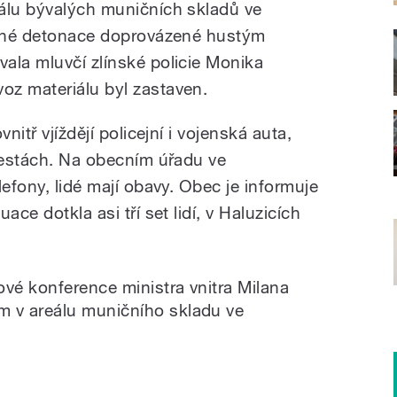
álu bývalých muničních skladů ve
ízené detonace doprovázené hustým
ala mluvčí zlínské policie Monika
oz materiálu byl zastaven.
nitř vjíždějí policejní i vojenská auta,
 cestách. Na obecním úřadu ve
lefony, lidé mají obavy. Obec je informuje
ace dotkla asi tří set lidí, v Haluzicích
ové konference ministra vnitra Milana
 v areálu muničního skladu ve