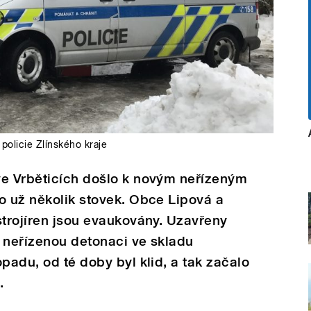
í policie Zlínského kraje
ve Vrběticích došlo k novým neřízeným
o už několik stovek. Obce Lipová a
strojíren jsou evaukovány. Uzavřeny
í neřízenou detonaci ve skladu
padu, od té doby byl klid, a tak začalo
.