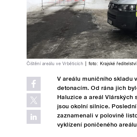
Čištění areálu ve Vrběticích
|
foto:
Krajské ředitelstv
V areálu muničního skladu 
detonacím. Od rána jich byl
Haluzice a areál Vlárských 
jsou okolní silnice. Posledn
zaznamenali v polovině listo
vyklízení poničeného areálu