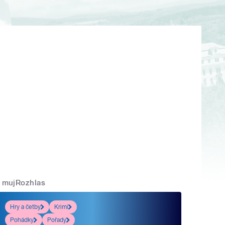
mujRozhlas
Hry a četby
Krimi
Pohádky
Pořady