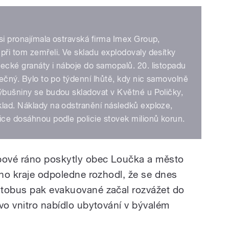
 si pronajímala ostravská firma Imex Group,
při tom zemřeli. Ve skladu explodovaly desítky
ecké granáty i náboje do samopalů. 20. listopadu
pečný. Bylo to po týdenní lhůtě, kdy nic samovolně
ýbušniny se budou skladovat v Květné u Poličky,
klad. Náklady na odstranění následků exploze,
ice dosáhnou podle policie stovek milionů korun.
ipové ráno poskytly obec Loučka a město
ého kraje odpoledne rozhodl, že se dnes
utobus pak evakuované začal rozvážet do
vo vnitro nabídlo ubytování v bývalém