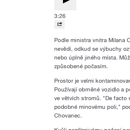
3:26
Podle ministra vnitra Milana
nevědí, odkud se výbuchy ozýv
nebo úplně jiného místa. Můž
způsobené počasím.
Prostor je velmi kontaminovan
Používají obrněné vozidlo a p
ve větvích stromů. "De facto
podobné minovému poli," pod
Chovanec.