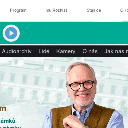
Program
mujRozhlas
Stanice
O r
Audioarchiv
Lidé
Kamery
O nás
Jak nás n