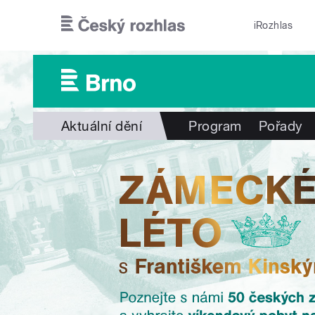
Přejít k hlavnímu obsahu
iRozhlas
Aktuální dění
Program
Pořady