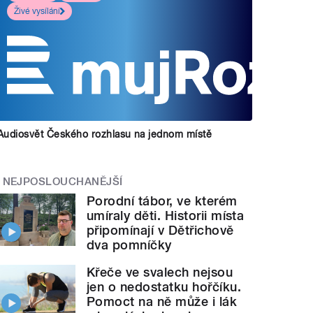
Živé vysílání
Audiosvět Českého rozhlasu na jednom místě
NEJPOSLOUCHANĚJŠÍ
Porodní tábor, ve kterém
umíraly děti. Historii místa
připomínají v Dětřichově
dva pomníčky
Křeče ve svalech nejsou
jen o nedostatku hořčíku.
Pomoct na ně může i lák