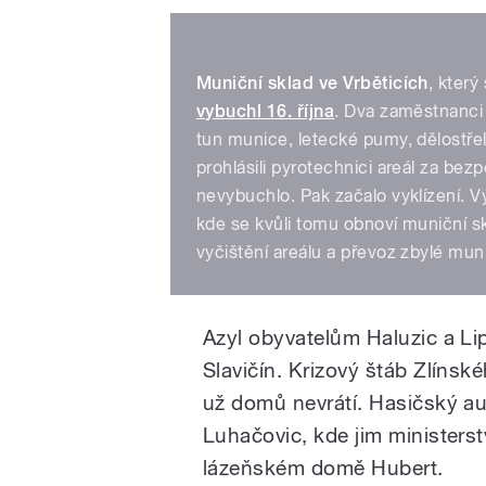
Muniční sklad ve Vrběticích
, který
vybuchl 16. října
. Dva zaměstnanci 
tun munice, letecké pumy, dělostřel
prohlásili pyrotechnici areál za bez
nevybuchlo. Pak začalo vyklízení. V
kde se kvůli tomu obnoví muniční s
vyčištění areálu a převoz zbylé mun
Azyl obyvatelům Haluzic a L
Slavičín. Krizový štáb Zlínsk
už domů nevrátí. Hasičský a
Luhačovic, kde jim ministerst
lázeňském domě Hubert.