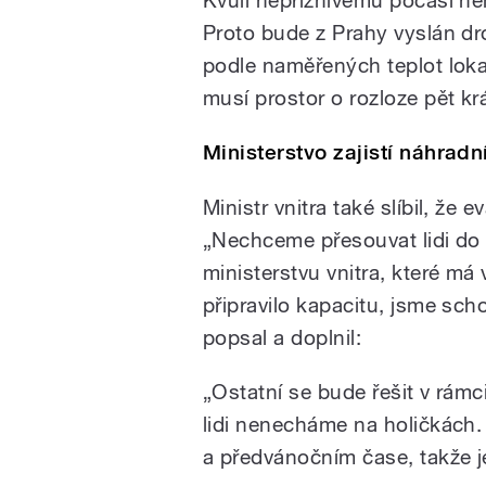
Kvůli nepříznivému počasí nem
Proto bude z Prahy vyslán dr
podle naměřených teplot lok
musí prostor o rozloze pět kr
Ministerstvo zajistí náhradn
Ministr vnitra také slíbil, že
„Nechceme přesouvat lidi do 
ministerstvu vnitra, které má v
připravilo kapacitu, jsme scho
popsal a doplnil:
„Ostatní se bude řešit v rám
lidi nenecháme na holičkách.
a předvánočním čase, takže je