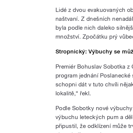
Lidé z dvou evakuovaných obc
naštvaní. Z dnešních nenadálý
byla podle nich daleko silněj
množství. Zpočátku prý vůbec 
Stropnický: Výbuchy se mů
Premiér Bohuslav Sobotka z 
program jednání Poslanecké 
schopni dát v tuto chvíli něja
lokalitě,“ řekl.
Podle Sobotky nové výbuchy 
výbuchu leteckých pum a děl
připustil, že odklízení může t