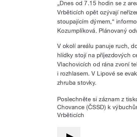
„Dnes od 7.15 hodin se z are
Vrběticích opět ozývají neř
stoupajícím dýmem,“ informov
Kozumplíková. Plánovaný odv
V okolí areálu panuje ruch, dov
hlídky stojí na příjezdových
Vlachovicích od rána zvoní te
i rozhlasem. V Lipové se evaku
zhruba stovky.
Poslechněte si záznam z tisk
Chovance (ČSSD) k výbuchům
Vrběticích