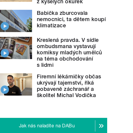
z kyselých okurek
Babička zburcovala
nemocnici, ta dětem koupí
klimatizace
Kreslená pravda. V sídle
ombudsmana vystavují
komiksy mladých umělců
na téma obchodování
s lidmi
Firemní lékárničky občas
ukrývají tajemství, říká
pobaveně záchranář a
školitel Michal Vodička
Jak nás naladíte na DABu