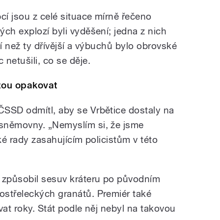
í jsou z celé situace mírně řečeno
ch explozí byli vyděšení; jedna z nich
ší než ty dřívější a výbuchů bylo obrovské
netušili, co se děje.
žou opakovat
ČSSD odmítl, aby se Vrbětice dostaly na
sněmovny. „Nemyslím si, že jsme
ké rady zasahujícím policistům v této
způsobil sesuv kráteru po původním
ostřeleckých granátů. Premiér také
rvat roky. Stát podle něj nebyl na takovou