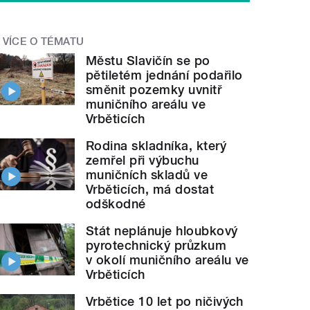
VÍCE O TÉMATU
Městu Slavičín se po
pětiletém jednání podařilo
směnit pozemky uvnitř
muničního areálu ve
Vrběticích
Rodina skladníka, který
zemřel při výbuchu
muničních skladů ve
Vrběticích, má dostat
odškodné
Stát neplánuje hloubkový
pyrotechnický průzkum
v okolí muničního areálu ve
Vrběticích
Vrbětice 10 let po ničivých