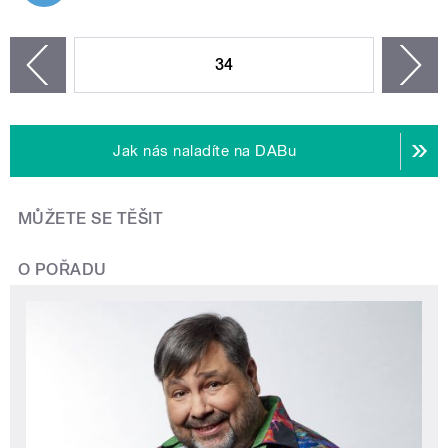
STRÁNKY
34
n
zí
Jak nás naladíte na DABu
MŮŽETE SE TĚŠIT
O POŘADU