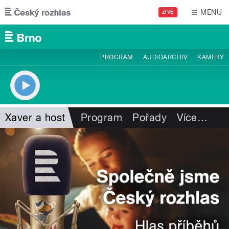
Přejít k hlavnímu obsahu
MENU
ŽIVĚ
PROGRAM
AUDIOARCHIV
KAMERY
Xaver a host
Program
Pořady
Více
…