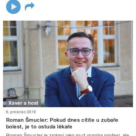
Xaver a host
6. prosinec 2019
Roman Šmucler: Pokud dnes cítíte u zubaře
bolest, je to ostuda lékaře
Roman Šmucler je známý jako muž mnoha profesí, ale