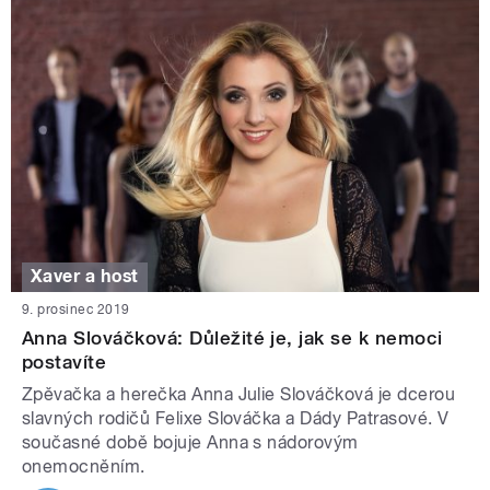
Xaver a host
9. prosinec 2019
Anna Slováčková: Důležité je, jak se k nemoci
postavíte
Zpěvačka a herečka Anna Julie Slováčková je dcerou
slavných rodičů Felixe Slováčka a Dády Patrasové. V
současné době bojuje Anna s nádorovým
onemocněním.