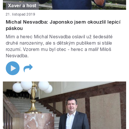
Xaver a host
21. listopad 2019
Michal Nesvadba: Japonsko jsem okouzlil lepicí
páskou
Mim a herec Michal Nesvadba oslavil už šedesáté
druhé narozeniny, ale s dětským publikem si stále
rozumí. Vzorem mu byl otec - herec a malíř Miloš
Nesvadba.