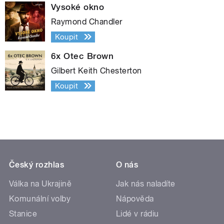
Vysoké okno
Raymond Chandler
Koupit
6x Otec Brown
Gilbert Keith Chesterton
Koupit
Český rozhlas
O nás
Válka na Ukrajině
Jak nás naladíte
Komunální volby
Nápověda
Stanice
Lidé v rádiu