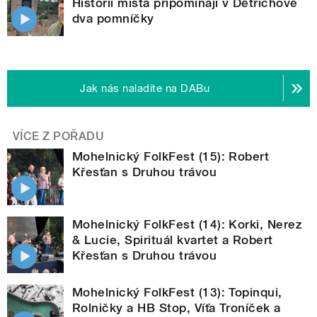
Historii místa připomínají v Dětřichově
dva pomníčky
Jak nás naladíte na DABu
VÍCE Z POŘADU
Mohelnický FolkFest (15): Robert
Křesťan s Druhou trávou
Mohelnický FolkFest (14): Korki, Nerez
& Lucie, Spirituál kvartet a Robert
Křesťan s Druhou trávou
Mohelnický FolkFest (13): Topinqui,
Rolničky a HB Stop, Víťa Troníček a