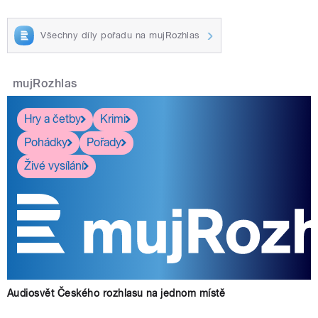
Všechny díly pořadu na mujRozhlas
mujRozhlas
Hry a četby
Krimi
Pohádky
Pořady
Živé vysílání
Audiosvět Českého rozhlasu na jednom místě