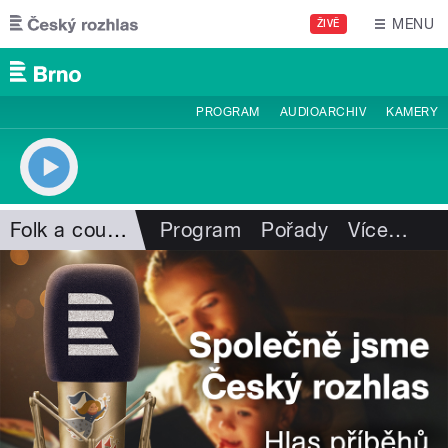
Přejít k hlavnímu obsahu
MENU
ŽIVĚ
PROGRAM
AUDIOARCHIV
KAMERY
Folk a country
Program
Pořady
Více
…