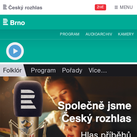
Přejít k hlavnímu obsahu
MENU
ŽIVĚ
PROGRAM
AUDIOARCHIV
KAMERY
Folklór
Program
Pořady
Více
…