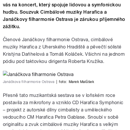
vás na koncert, který spojuje lidovou a symfonickou
hudbu. Souzvuk Cimbálové muziky Harafica a
Janáčkovy filharmonie Ostrava je zárukou příjemného
zážitku.
Členové Janáčkovy filharmonie Ostrava, cimbálové
muziky Harafica z Uherského Hradiště a pěvečtí sólisté
Kristýna Daňhelová a Tomáš Koláček. Všichni na jednom
pódiu pod taktovkou dirigenta Roberta Kružíka.
Janáčkova filharmonie Ostrava
|
foto:
Marek Malůšek
Přesně tato muzikantská sestava se v loňském roce
postavila za mikrofony a vzniklo CD Harafica Symphonic
– projekt z autorské dílny cimbalisty a uměleckého
vedoucího CM Harafica Petra Gablase. Snoubí v sobě
originalitu a zvuk cimbálové muziky Harafica s velkým