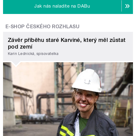
Jak nás naladíte na DABu
E-SHOP ČESKÉHO ROZHLASU
Závěr příběhu staré Karviné, který měl zůstat
pod zemí
Karin Lednická, spisovatelka