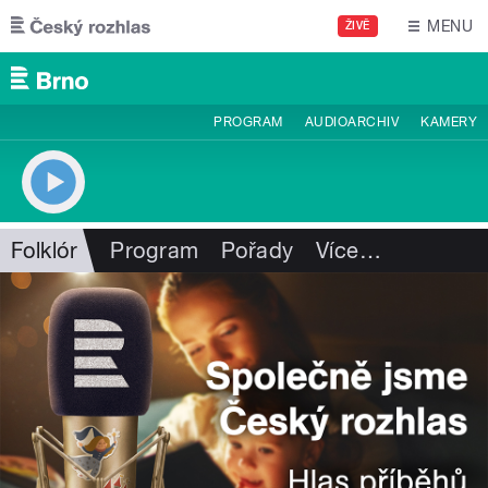
Přejít k hlavnímu obsahu
MENU
ŽIVĚ
PROGRAM
AUDIOARCHIV
KAMERY
Folklór
Program
Pořady
Více
…