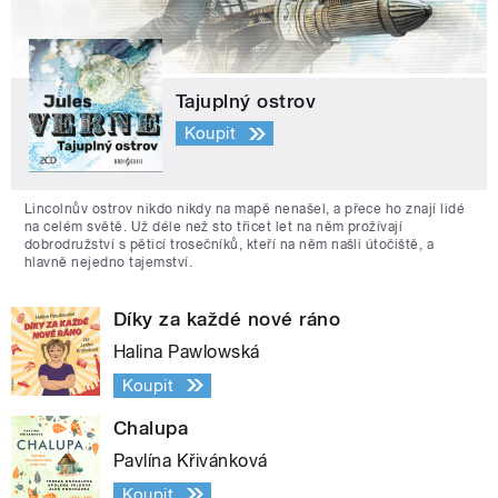
Tajuplný ostrov
Koupit
Lincolnův ostrov nikdo nikdy na mapě nenašel, a přece ho znají lidé
na celém světě. Už déle než sto třicet let na něm prožívají
dobrodružství s pěticí trosečníků, kteří na něm našli útočiště, a
hlavně nejedno tajemství.
Díky za každé nové ráno
Halina Pawlowská
Koupit
Chalupa
Pavlína Křivánková
Koupit