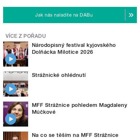
Jak nás naladíte na DABu
VÍCE Z POŘADU
Národopisný festival kyjovského
Dolňácka Milotice 2026
Strážnické ohlédnutí
MFF Strážnice pohledem Magdaleny
Múčkové
Na co se těším na MFF Strážnice