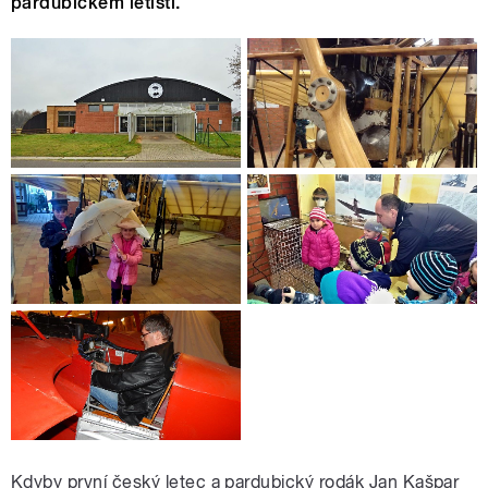
pardubickém letišti.
Kdyby první český letec a pardubický rodák Jan Kašpar