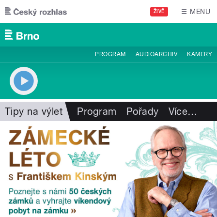
Přejít k hlavnímu obsahu
MENU
ŽIVĚ
PROGRAM
AUDIOARCHIV
KAMERY
Tipy na výlet
Program
Pořady
Více
…