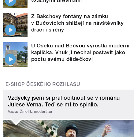
vzácnými dřevinami
Z Bakchovy fontány na zámku
v Bučovicích shlížejí na návštěvníky
draci i sirény
U Oseku nad Bečvou vyrostla moderní
kaplička. Vnuk ji nechal postavit jako
poctu svému dědečkovi
E-SHOP ČESKÉHO ROZHLASU
Vždycky jsem si přál ocitnout se v románu
Julese Verna. Teď se mi to splnilo.
Václav Žmolík, moderátor