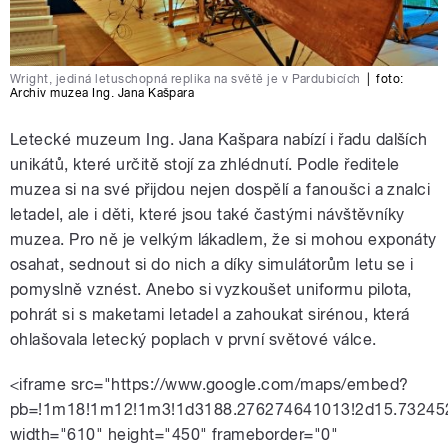
Wright, jediná letuschopná replika na světě je v Pardubicích
|
foto:
Archiv muzea Ing. Jana Kašpara
Letecké muzeum Ing. Jana Kašpara nabízí i řadu dalších
unikátů, které určitě stojí za zhlédnutí. Podle ředitele
muzea si na své přijdou nejen dospělí a fanoušci a znalci
letadel, ale i děti, které jsou také častými návštěvníky
muzea. Pro ně je velkým lákadlem, že si mohou exponáty
osahat, sednout si do nich a díky simulátorům letu se i
pomyslně vznést. Anebo si vyzkoušet uniformu pilota,
pohrát si s maketami letadel a zahoukat sirénou, která
ohlašovala letecký poplach v první světové válce.
<iframe src="https://www.google.com/maps/embed?
pb=!1m18!1m12!1m3!1d3188.276274641013!2d15.73245
width="610" height="450" frameborder="0"