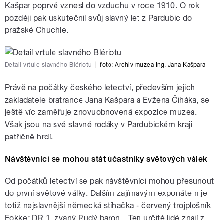
Kašpar poprvé vznesl do vzduchu v roce 1910. O rok
později pak uskutečnil svůj slavný let z Pardubic do
pražské Chuchle.
Detail vrtule slavného Blériotu
|
foto:
Archiv muzea Ing. Jana Kašpara
Právě na počátky českého letectví, především jejich
zakladatele bratrance Jana Kašpara a Evžena Čiháka, se
ještě víc zaměřuje znovuobnovená expozice muzea.
Však jsou na své slavné rodáky v Pardubickém kraji
patřičně hrdí.
Návštěvníci se mohou stát účastníky světových válek
Od počátků letectví se pak návštěvníci mohou přesunout
do první světové války. Dalším zajímavým exponátem je
totiž nejslavnější německá stíhačka - červený trojplošník
Fokker DR 1, zvaný Rudý baron. „Ten určitě lidé znají z