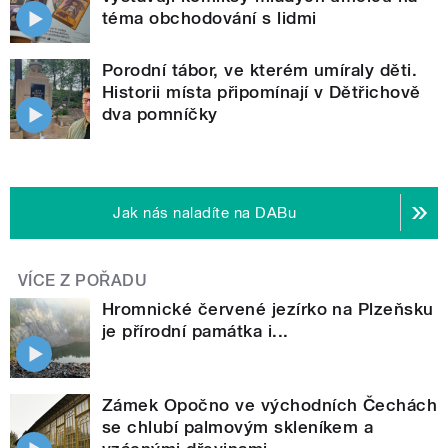
téma obchodování s lidmi
Porodní tábor, ve kterém umíraly děti.
Historii místa připomínají v Dětřichově
dva pomníčky
Jak nás naladíte na DABu
VÍCE Z POŘADU
Hromnické červené jezírko na Plzeňsku
je přírodní památka i...
Zámek Opočno ve východních Čechách
se chlubí palmovým skleníkem a