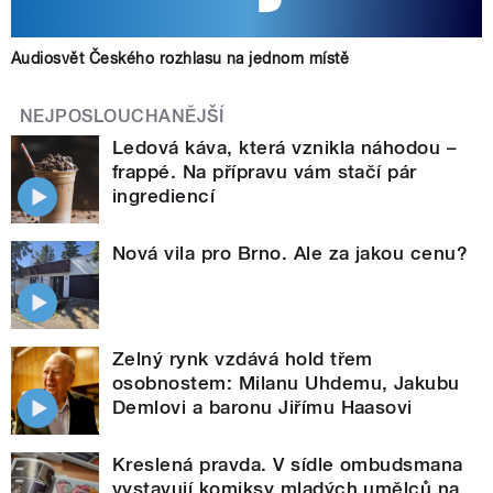
Audiosvět Českého rozhlasu na jednom místě
NEJPOSLOUCHANĚJŠÍ
Ledová káva, která vznikla náhodou –
frappé. Na přípravu vám stačí pár
ingrediencí
Nová vila pro Brno. Ale za jakou cenu?
Zelný rynk vzdává hold třem
osobnostem: Milanu Uhdemu, Jakubu
Demlovi a baronu Jiřímu Haasovi
Kreslená pravda. V sídle ombudsmana
vystavují komiksy mladých umělců na