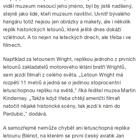
viděl muzeum nesoucí jeho jméno, byl by jistě nadšený,
stejně jako lidé, kteří muzeum navštíví. Uvnitř bývalého
hangáru totiž nejsou jen obrázky a makety, ale i několik
replik historických letounů, které ještě dnes dokáží
vzlétnout. A to nejen na leteckých dnech, ale třeba i ve
filmech.
Například za letounem Wright, replikou jednoho z prvních
letounů zakladatelů motorového létání bratří Wrightů,
sem jezdí filmaři z celého světa. „Letoun Wright má
rozpětí 11 metrů a jedná se o jedinou stoprocentní
letuschopnou repliku na světě," říká ředitel muzea Martin
Kindernay. „Takže když třeba chtějí američtí filmaři
natočit nějaké historické scény, tak jezdí k nám do
Pardubic," dodává.
A samozřejmě nemůže chybět ani letuschopná replika
letounu Blériot, na kterém se první český aviatik Jan