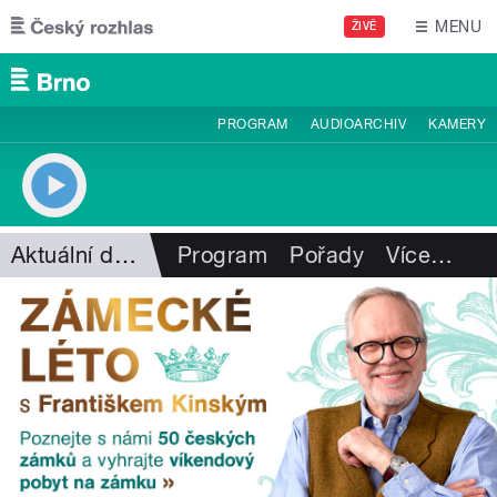
Přejít k hlavnímu obsahu
MENU
ŽIVĚ
PROGRAM
AUDIOARCHIV
KAMERY
Aktuální dění
Program
Pořady
Více
…