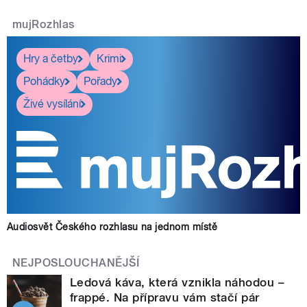
mujRozhlas
Hry a četby
Krimi
Pohádky
Pořady
Živé vysílání
Audiosvět Českého rozhlasu na jednom místě
NEJPOSLOUCHANĚJŠÍ
Ledová káva, která vznikla náhodou –
frappé. Na přípravu vám stačí pár