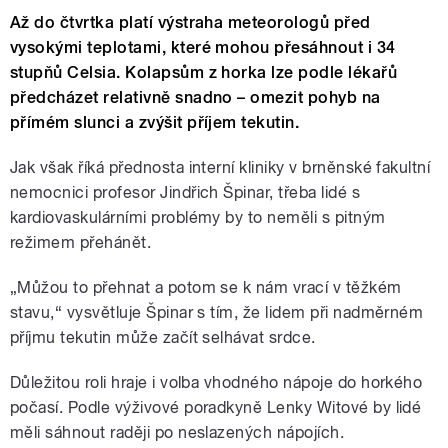
Až do čtvrtka platí výstraha meteorologů před
vysokými teplotami, které mohou přesáhnout i 34
stupňů Celsia. Kolapsům z horka lze podle lékařů
předcházet relativně snadno – omezit pohyb na
přímém slunci a zvýšit příjem tekutin.
Jak však říká přednosta interní kliniky v brněnské fakultní
nemocnici profesor Jindřich Špinar, třeba lidé s
kardiovaskulárními problémy by to neměli s pitným
režimem přehánět.
„Můžou to přehnat a potom se k nám vrací v těžkém
stavu,“ vysvětluje Špinar s tím, že lidem při nadměrném
příjmu tekutin může začít selhávat srdce.
Důležitou roli hraje i volba vhodného nápoje do horkého
počasí. Podle výživové poradkyně Lenky Witové by lidé
měli sáhnout raději po neslazených nápojích.