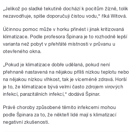
„Jelikož po sladké tekutině dochází k pocitům žízně, tolik
nezavodňuje, spíše doporučuji čistou vodu,“ říká Witová.
Účinnou pomoc může v horku přinést i jinak kritizovaná
klimatizace. Podle profesora Špinara je to rozhodně lepší
varianta než pobyt v přehřáté místnosti v průvanu u
otevřeného okna.
„Pokud je klimatizace dobře udělaná, pokud není
přehnaně nastavená na nějakou příliš nízkou teplotu nebo
na nějakou nízkou vlhkost, tak je víceméně zdravá. Horší
je to, že klimatizace bývá velmi často zdrojem virových
infekcí, parazitálních infekcí,“ dodává Špinar.
Právě choroby způsobené těmito infekcemi mohou
podle Špinara za to, že někteří lidé mají s klimatizací
negativní zkušenosti.