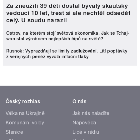
Za zneužití 39 dětí dostal bývalý skautský
vedoucí 10 let, trest si ale nechtěl odsedět
celý. U soudu narazil
Ostrov, na kterém stojí světová ekonomika. Jak se Tchaj-
wan stal výrobcem nejlepších čipů na světě?
Rusnok: Vyprazdňují se limity zadlužování. Lití poptávky
z veřejných peněz vyvolá inflační tlaky
Český rozhlas
O nás
Válka na Ukrajině
Jak nás naladíte
Komunální volby
Nápověda
Stanice
Lidé v rádiu