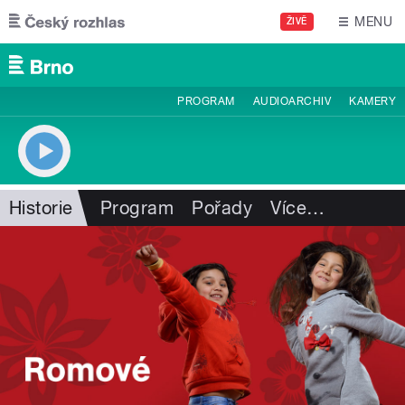
Přejít k hlavnímu obsahu
MENU
ŽIVĚ
PROGRAM
AUDIOARCHIV
KAMERY
Historie
Program
Pořady
Více
…