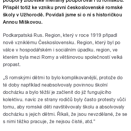
podpory židovské menšiny podporoval i tu romskou.
Přispěl totiž ke vzniku první československé romské
školy v Užhorodě. Povídali jsme si o ní s historičkou
Annou Míškovou.
Podkarpatská Rus. Region, který v roce 1919 připadl
nově vzniklému Československu. Region, který byl po
válce v hospodářském i sociálním úpadku. region, ve
kterém byla mezi Romy a většinovou společností velká
propast.
„S romskými dětmi to bylo komplikovanější, protože do
té doby například neabsolvovaly povinnou školní
docházku a bylo těžší je začlenit do již fungujícího
kolektivu. navíc ze strany rodičů byly často protesty vůči
tomu, aby romské děti navštěvovaly školu a absolvovaly
docházku s jejich dětmi. Říkali, že jsou nevzdělané, že se
s nimi těžko pracuje, že nejsou čisté, atd.”