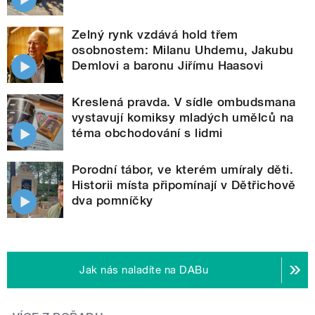
Zelný rynk vzdává hold třem
osobnostem: Milanu Uhdemu, Jakubu
Demlovi a baronu Jiřímu Haasovi
Kreslená pravda. V sídle ombudsmana
vystavují komiksy mladých umělců na
téma obchodování s lidmi
Porodní tábor, ve kterém umíraly děti.
Historii místa připomínají v Dětřichově
dva pomníčky
Jak nás naladíte na DABu