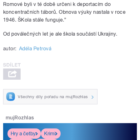
Romové byli v té době určeni k deportacím do
koncentračních táborů. Obnova výuky nastala v roce
1946. ŠKola stále funguje.”
Od poválečných let je ale škola součástí Ukrajiny.
autor:
Adéla Petrová
Všechny díly pořadu na mujRozhlas
mujRozhlas
Hry a četby
Krimi