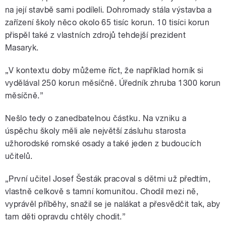
na její stavbě sami podíleli. Dohromady stála výstavba a
zařízení školy něco okolo 65 tisíc korun. 10 tisíci korun
přispěl také z vlastních zdrojů tehdejší prezident
Masaryk.
„V kontextu doby můžeme říct, že například horník si
vydělával 250 korun měsíčně. Úředník zhruba 1300 korun
měsíčně.”
Nešlo tedy o zanedbatelnou částku. Na vzniku a
úspěchu školy měli ale největší zásluhu starosta
užhorodské romské osady a také jeden z budoucích
učitelů.
„První učitel Josef Šesták pracoval s dětmi už předtím,
vlastně celkově s tamní komunitou. Chodil mezi ně,
vyprávěl příběhy, snažil se je nalákat a přesvědčit tak, aby
tam děti opravdu chtěly chodit.”