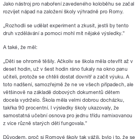
Jako nástroj pro naboření zavedeného koloběhu se začal
rozvíjet nápad na založení školy výhradně pro Romy.
„Rozhodli se udělat experiment a zkusit, jestli by tento
druh vzdělávání a pomoci mohl mít nějaké výsledky.”
A také, že měl:
„Děti se ohromě těšily. Ačkoliv se škola měla otevřít až v
deset hodin, už v šest hodin ráno ťukaly na okno panu
učiteli, protože se chtěli dostat dovnitř a začít výuku. A
toto nadšení, samozřejmě že ne ve všech případech, ale
většinově na základě dobových dokumentů dětem
docela vydrželo. Škola měla velmi dobrou docházku,
takřka 90 procentní. I výsledky školy ukazovaly, že
samostatná učební osnova pro jednu třídu namixovanou
z více různě starých dětí fungovala.”
Důvodem, proč si Romové školy tak vážili, bylo i to, že se