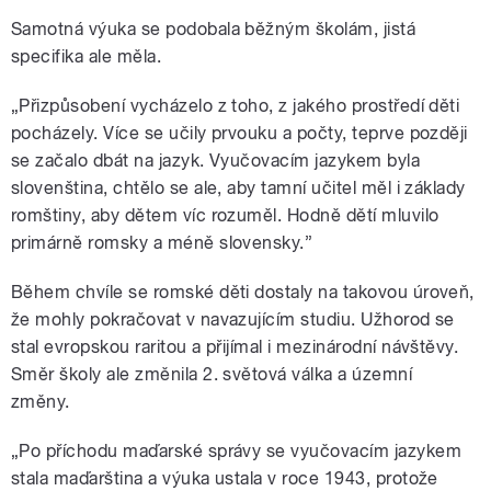
Samotná výuka se podobala běžným školám, jistá
specifika ale měla.
„Přizpůsobení vycházelo z toho, z jakého prostředí děti
pocházely. Více se učily prvouku a počty, teprve později
se začalo dbát na jazyk. Vyučovacím jazykem byla
slovenština, chtělo se ale, aby tamní učitel měl i základy
romštiny, aby dětem víc rozuměl. Hodně dětí mluvilo
primárně romsky a méně slovensky.”
Během chvíle se romské děti dostaly na takovou úroveň,
že mohly pokračovat v navazujícím studiu. Užhorod se
stal evropskou raritou a přijímal i mezinárodní návštěvy.
Směr školy ale změnila 2. světová válka a územní
změny.
„Po příchodu maďarské správy se vyučovacím jazykem
stala maďarština a výuka ustala v roce 1943, protože