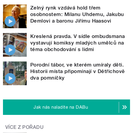
Zelný rynk vzdává hold třem
osobnostem: Milanu Uhdemu, Jakubu
Demlovi a baronu Jiřímu Haasovi
Kreslená pravda. V sídle ombudsmana
vystavují komiksy mladých umělců na
téma obchodování s lidmi
Porodní tábor, ve kterém umíraly děti.
Historii místa připomínají v Dětřichově
dva pomníčky
Jak nás naladíte na DABu
VÍCE Z POŘADU