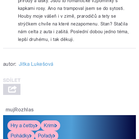
přírody a lásky. Jsou to romantické vzpomínky s
kapkami rosy. Ano na trampoval jsem se do sytosti.
Houby moje vášeň i v zimě, prarodičů a tety se
strýčkem chvíle na které nezapomenu. Stan? Stačila
nám celta z auta i zašitá. Poslední dobou jedno téma,
lepší druhému, i tak děkuji.
autor:
Jitka Lukešová
mujRozhlas
Hry a četby
Krimi
Pohádky
Pořady