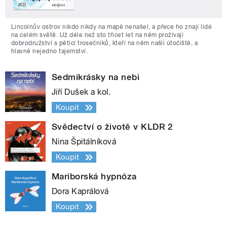
Lincolnův ostrov nikdo nikdy na mapě nenašel, a přece ho znají lidé
na celém světě. Už déle než sto třicet let na něm prožívají
dobrodružství s pěticí trosečníků, kteří na něm našli útočiště, a
hlavně nejedno tajemství.
Sedmikrásky na nebi
Jiří Dušek a kol.
Koupit
Svědectví o životě v KLDR 2
Nina Špitálníková
Koupit
Mariborská hypnóza
Dora Kaprálová
Koupit