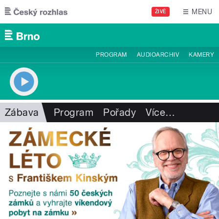
Přejít k hlavnímu obsahu
MENU
ŽIVĚ
PROGRAM
AUDIOARCHIV
KAMERY
Zábava
Program
Pořady
Více
…