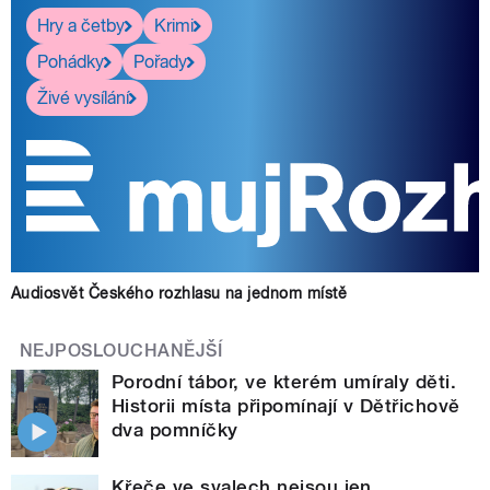
Hry a četby
Krimi
Pohádky
Pořady
Živé vysílání
Audiosvět Českého rozhlasu na jednom místě
NEJPOSLOUCHANĚJŠÍ
Porodní tábor, ve kterém umíraly děti.
Historii místa připomínají v Dětřichově
dva pomníčky
Křeče ve svalech nejsou jen