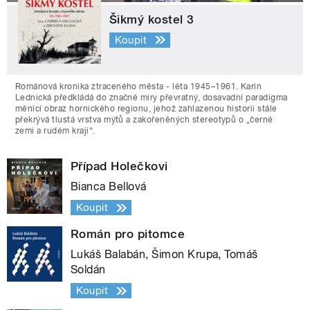
Šikmý kostel 3
Koupit
Románová kronika ztraceného města - léta 1945–1961. Karin
Lednická předkládá do značné míry převratný, dosavadní paradigma
měnící obraz hornického regionu, jehož zahlazenou historii stále
překrývá tlustá vrstva mýtů a zakořeněných stereotypů o „černé
zemi a rudém kraji“.
Případ Holečkovi
Bianca Bellová
Koupit
Román pro pitomce
Lukáš Balabán, Šimon Krupa, Tomáš
Soldán
Koupit