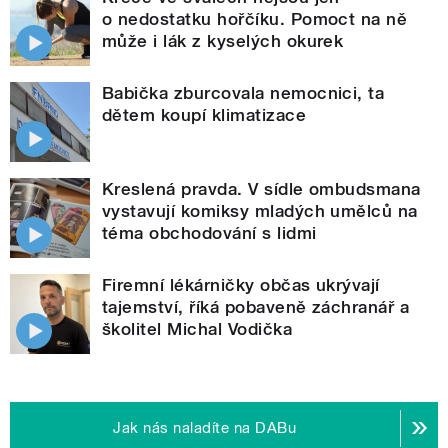
o nedostatku hořčíku. Pomoct na ně
může i lák z kyselých okurek
Babička zburcovala nemocnici, ta
dětem koupí klimatizace
Kreslená pravda. V sídle ombudsmana
vystavují komiksy mladých umělců na
téma obchodování s lidmi
Firemní lékárničky občas ukrývají
tajemství, říká pobaveně záchranář a
školitel Michal Vodička
Jak nás naladíte na DABu