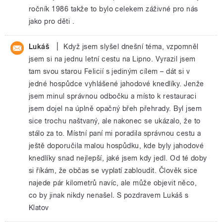
ročník 1986 takže to bylo celekem záživné pro nás
jako pro děti .
|
Lukáš
Když jsem slyšel dnešní téma, vzpomněl
jsem si na jednu letní cestu na Lipno. Vyrazil jsem
tam svou starou Felicií s jediným cílem – dát si v
jedné hospůdce vyhlášené jahodové knedlíky. Jenže
jsem minul správnou odbočku a místo k restauraci
jsem dojel na úplně opačný břeh přehrady. Byl jsem
sice trochu naštvaný, ale nakonec se ukázalo, že to
stálo za to. Místní paní mi poradila správnou cestu a
ještě doporučila malou hospůdku, kde byly jahodové
knedlíky snad nejlepší, jaké jsem kdy jedl. Od té doby
si říkám, že občas se vyplatí zabloudit. Člověk sice
najede pár kilometrů navíc, ale může objevit něco,
co by jinak nikdy nenašel. S pozdravem Lukáš s
Klatov