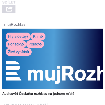
mujRozhlas
Hry a četby
Krimi
Pohádky
Pořady
Živé vysílání
Audiosvět Českého rozhlasu na jednom místě