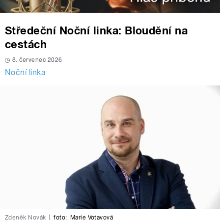
Středeční Noční linka: Bloudění na
cestách
8. červenec 2026
Noční linka
Zdeněk Novák
|
foto:
Marie Votavová