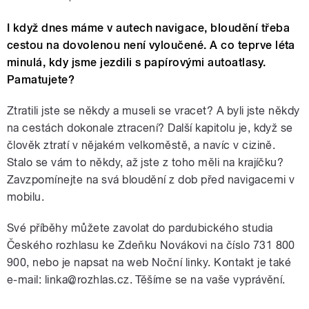
I když dnes máme v autech navigace, bloudění třeba
cestou na dovolenou není vyloučené. A co teprve léta
minulá, kdy jsme jezdili s papírovými autoatlasy.
Pamatujete?
Ztratili jste se někdy a museli se vracet? A byli jste někdy
na cestách dokonale ztracení? Další kapitolu je, když se
člověk ztratí v nějakém velkoměstě, a navíc v cizině.
Stalo se vám to někdy, až jste z toho měli na krajíčku?
Zavzpomínejte na svá bloudění z dob před navigacemi v
mobilu.
Své příběhy můžete zavolat do pardubického studia
Českého rozhlasu ke Zdeňku Novákovi na číslo 731 800
900, nebo je napsat na web Noční linky. Kontakt je také
e-mail: linka@rozhlas.cz. Těšíme se na vaše vyprávění.