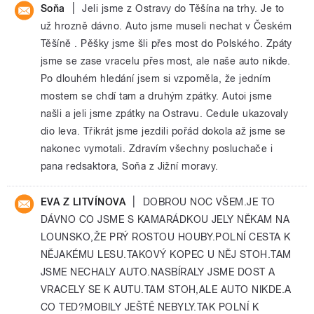
|
Soňa
Jeli jsme z Ostravy do Těšína na trhy. Je to
už hrozně dávno. Auto jsme museli nechat v Českém
Těšíně . Pěšky jsme šli přes most do Polského. Zpáty
jsme se zase vracelu přes most, ale naše auto nikde.
Po dlouhém hledání jsem si vzpoměla, že jedním
mostem se chdí tam a druhým zpátky. Autoi jsme
našli a jeli jsme zpátky na Ostravu. Cedule ukazovaly
dio leva. Třikrát jsme jezdili pořád dokola až jsme se
nakonec vymotali. Zdravím všechny posluchače i
pana redsaktora, Soňa z Jižní moravy.
|
EVA Z LITVÍNOVA
DOBROU NOC VŠEM.JE TO
DÁVNO CO JSME S KAMARÁDKOU JELY NĚKAM NA
LOUNSKO,ŽE PRÝ ROSTOU HOUBY.POLNÍ CESTA K
NĚJAKÉMU LESU.TAKOVÝ KOPEC U NĚJ STOH.TAM
JSME NECHALY AUTO.NASBÍRALY JSME DOST A
VRACELY SE K AUTU.TAM STOH,ALE AUTO NIKDE.A
CO TED?MOBILY JEŠTĚ NEBYLY.TAK POLNÍ K