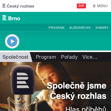
Přejít k hlavnímu obsahu
MENU
ŽIVĚ
PROGRAM
AUDIOARCHIV
KAMERY
Společnost
Program
Pořady
Více
…