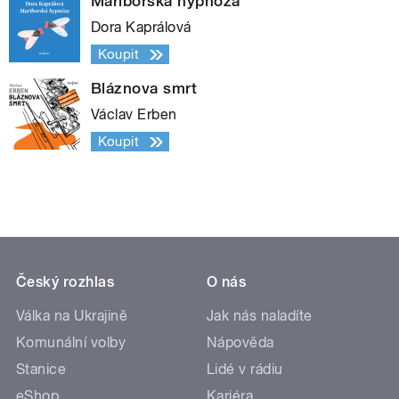
Mariborská hypnóza
Dora Kaprálová
Koupit
Bláznova smrt
Václav Erben
Koupit
Český rozhlas
O nás
Válka na Ukrajině
Jak nás naladíte
Komunální volby
Nápověda
Stanice
Lidé v rádiu
eShop
Kariéra