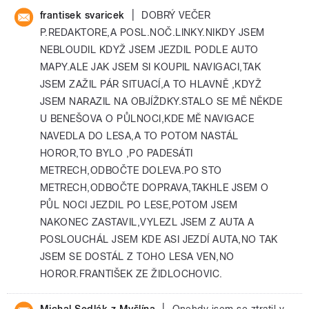
|
frantisek svaricek
DOBRÝ VEČER
P.REDAKTORE,A POSL.NOČ.LINKY.NIKDY JSEM
NEBLOUDIL KDYŽ JSEM JEZDIL PODLE AUTO
MAPY.ALE JAK JSEM SI KOUPIL NAVIGACI,TAK
JSEM ZAŽIL PÁR SITUACÍ,A TO HLAVNĚ ,KDYŽ
JSEM NARAZIL NA OBJÍŽDKY.STALO SE MĚ NĚKDE
U BENEŠOVA O PŮLNOCI,KDE MĚ NAVIGACE
NAVEDLA DO LESA,A TO POTOM NASTÁL
HOROR,TO BYLO ,PO PADESÁTI
METRECH,ODBOČTE DOLEVA.PO STO
METRECH,ODBOČTE DOPRAVA,TAKHLE JSEM O
PŮL NOCI JEZDIL PO LESE,POTOM JSEM
NAKONEC ZASTAVIL,VYLEZL JSEM Z AUTA A
POSLOUCHÁL JSEM KDE ASI JEZDÍ AUTA,NO TAK
JSEM SE DOSTÁL Z TOHO LESA VEN,NO
HOROR.FRANTIŠEK ZE ŽIDLOCHOVIC.
|
Michal Sedlák z Myšlína
Onehdy jsem se ztratil v