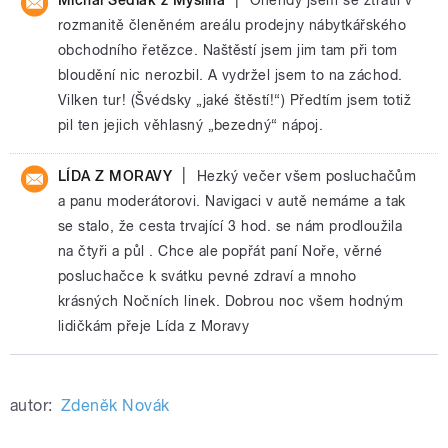
rozmanitě členěném areálu prodejny nábytkářského
obchodního řetězce. Naštěstí jsem jim tam při tom
bloudění nic nerozbil. A vydržel jsem to na záchod.
Vilken tur! (Švédsky „jaké štěstí!“) Předtím jsem totiž
pil ten jejich věhlasný „bezedný“ nápoj.
|
LÍDA Z MORAVY
Hezký večer všem posluchačům
a panu moderátorovi. Navigaci v autě nemáme a tak
se stalo, že cesta trvající 3 hod. se nám prodloužila
na čtyři a půl . Chce ale popřát paní Noře, věrné
posluchačce k svátku pevné zdraví a mnoho
krásných Nočních linek. Dobrou noc všem hodným
lidičkám přeje Lída z Moravy
autor:
Zdeněk Novák