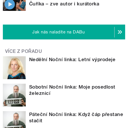
Čuříka – zve autor i kurátorka
Jak nás naladíte na DABu
VÍCE Z POŘADU
Nedělní Noční linka: Letní výprodeje
Sobotní Noční linka: Moje posedlost
železnicí
Páteční Noční linka: Když čáp přestane
stačit