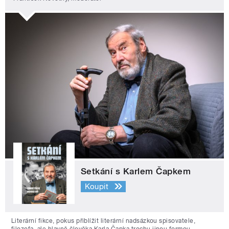
Setkání s Karlem Čapkem
Koupit
Literární fikce, pokus přiblížit literární nadsázkou spisovatele,