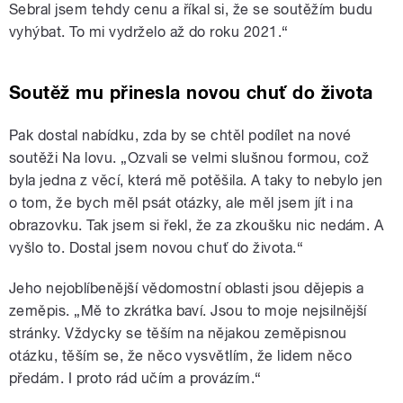
Sebral jsem tehdy cenu a říkal si, že se soutěžím budu
vyhýbat. To mi vydrželo až do roku 2021.“
Soutěž mu přinesla novou chuť do života
Pak dostal nabídku, zda by se chtěl podílet na nové
soutěži Na lovu. „Ozvali se velmi slušnou formou, což
byla jedna z věcí, která mě potěšila. A taky to nebylo jen
o tom, že bych měl psát otázky, ale měl jsem jít i na
obrazovku. Tak jsem si řekl, že za zkoušku nic nedám. A
vyšlo to. Dostal jsem novou chuť do života.“
Jeho nejoblíbenější vědomostní oblasti jsou dějepis a
zeměpis. „Mě to zkrátka baví. Jsou to moje nejsilnější
stránky. Vždycky se těším na nějakou zeměpisnou
otázku, těším se, že něco vysvětlím, že lidem něco
předám. I proto rád učím a provázím.“