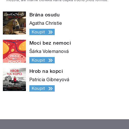
filozofa, ale hlavně člověka Karla Čapka trochu jinou formou.
Brána osudu
Agatha Christie
Koupit
Moci bez nemoci
Šárka Volemanová
Koupit
Hrob na kopci
Patricia Gibneyová
Koupit