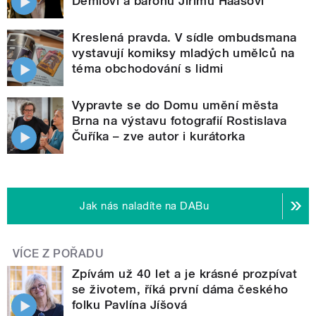
Demlovi a baronu Jiřímu Haasovi
Kreslená pravda. V sídle ombudsmana
vystavují komiksy mladých umělců na
téma obchodování s lidmi
Vypravte se do Domu umění města
Brna na výstavu fotografií Rostislava
Čuříka – zve autor i kurátorka
Jak nás naladíte na DABu
VÍCE Z POŘADU
Zpívám už 40 let a je krásné prozpívat
se životem, říká první dáma českého
folku Pavlína Jíšová