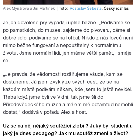
Alex Mynářová a Jiří Martínek
|
foto:
Rostislav Šebesta
,
Český rozhlas
Jejich dovolené prý vypadají úplně běžně. „Podíváme se
po pamatkách, do muzea, zajdeme do pivovaru, dáme si
dobré jídlo, podíváme se na fotbal. Nikdo z nás lovců není
mimo běžné fungování a nepoužitelný k normálnímu
životu. Jsme normální lidi, jen máme větší paměť,“ směje
se.
„Je pravda, že vědomosti rozšiřujeme všude, kam se
dostaneme. Já jsem zvyklý ze svých cest, že se na
každém místě podívám někam, kde jsem to ještě neviděl.
Třeba když jsme byli ve Vídni, tak jsme šli do
Přírodovědeckého muzea a málem mě odtamtud nemohli
dostat,“ dodává v pořadu Alex a host.
Už se na něj nějaký soutěžící zlobil? Jaký byl student a
jaký je dnes pedagog? Jak mu soutěž změnila život?