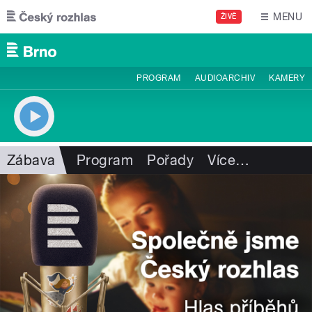
Přejít k hlavnímu obsahu
MENU
ŽIVĚ
PROGRAM
AUDIOARCHIV
KAMERY
Zábava
Program
Pořady
Více
…