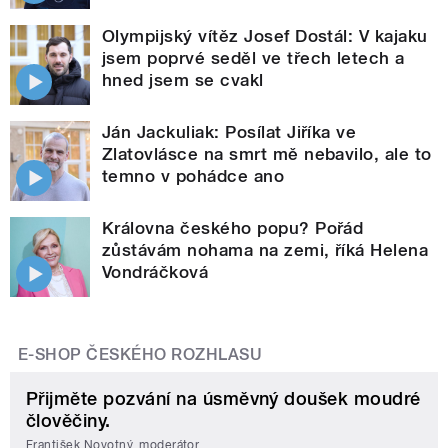
Olympijský vítěz Josef Dostál: V kajaku
jsem poprvé seděl ve třech letech a
hned jsem se cvakl
Ján Jackuliak: Posílat Jiříka ve
Zlatovlásce na smrt mě nebavilo, ale to
temno v pohádce ano
Královna českého popu? Pořád
zůstávám nohama na zemi, říká Helena
Vondráčková
E-SHOP ČESKÉHO ROZHLASU
Přijměte pozvání na úsměvný doušek moudré
člověčiny.
František Novotný, moderátor