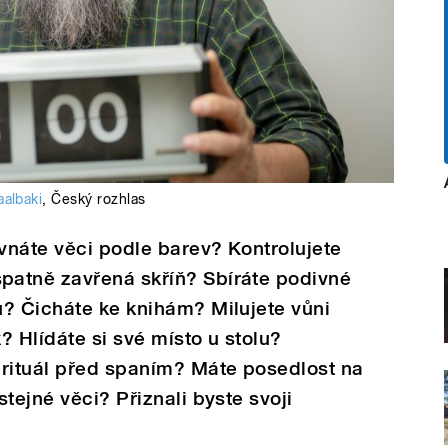
aalbaki
,
Český rozhlas
vnáte věci podle barev? Kontrolujete
atně zavřená skříň? Sbíráte podivné
u? Čicháte ke knihám? Milujete vůni
? Hlídáte si své místo u stolu?
 rituál před spaním? Máte posedlost na
tejné věci? Přiznali byste svoji