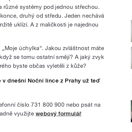
dva různé systémy pod jednou střechou.
konce, druhý od středu. Jeden nechává
mžitě uklízí. A z maličkosti je najednou
a „Moje úchylka“. Jakou zvláštnost máte
 když se tomu ostatní smějí? A jaký zvyk
ého byste občas vyletěli z kůže?
 v dnešní Noční lince z Prahy už teď
lefonní číslo 731 800 900 nebo psát na
padně využijte
webový formulář