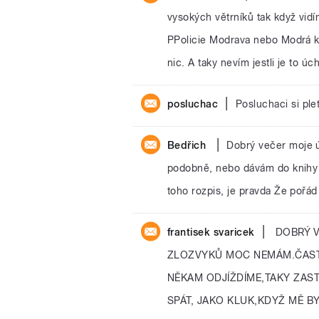
vysokých větrníků tak když vidím
PPolicie Modrava nebo Modrá kre
nic. A taky nevím jestli je to ú
|
posluchac
Posluchaci si ple
|
Bedřich
Dobrý večer moje ú
podobně, nebo dávám do knihy 
toho rozpis, je pravda Že pořád
|
frantisek svaricek
DOBRÝ V
ZLOZVYKŮ MOC NEMÁM.ČAS
NĚKAM ODJÍŽDÍME,TAKY ZAS
SPÁT, JAKO KLUK,KDYŽ MĚ B