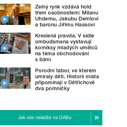
Zelný rynk vzdává hold
třem osobnostem: Milanu
Uhdemu, Jakubu Demlovi
a baronu Jiřímu Haasovi
Kreslená pravda. V sídle
ombudsmana vystavují
komiksy mladých umělců
na téma obchodování
s lidmi
Porodní tábor, ve kterém
umíraly děti. Historii místa
připomínají v Dětřichově
dva pomníčky
Jak nás naladíte na DABu