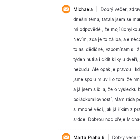
|
Michaela
Dobrý večer, zdra
dnešní téma, tázala jsem se ma
mi odpověděl, že mojí úchylkou 
Nevím, zda je to záliba, ale něc
to asi dědičné, vzpomínám si,
týden nutila i cídit kliky u dveř
nebudu. Ale opak je pravou i kd
jsme spolu mluvili o tom, že mn
a já jsem slíbila, že o výsledku
pořádkumilovností, Mám ráda poř
si mnohé věci, jak já říkám z pr
srdce. Dobrou noc přeje Micha
|
Marta Praha 6
Dobrý večer 