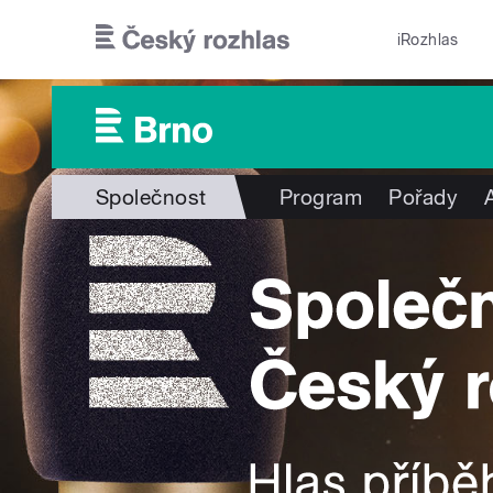
Přejít k hlavnímu obsahu
iRozhlas
Společnost
Program
Pořady