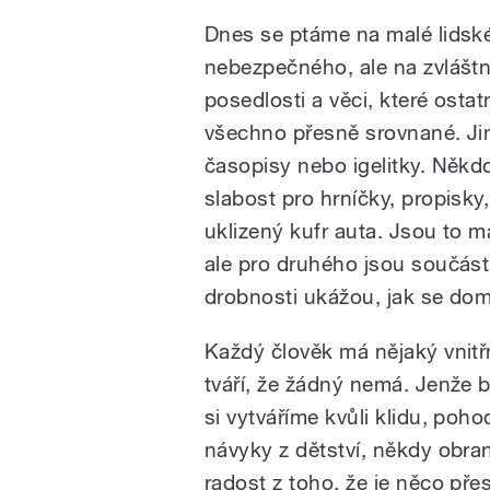
Dnes se ptáme na malé lidsk
nebezpečného, ale na zvláštní
posedlosti a věci, které ost
všechno přesně srovnané. Jin
časopisy nebo igelitky. Někd
slabost pro hrníčky, propisk
uklizený kufr auta. Jsou to m
ale pro druhého jsou součástí
drobnosti ukážou, jak se dom
Každý člověk má nějaký vnitř
tváří, že žádný nemá. Jenže b
si vytváříme kvůli klidu, poho
návyky z dětství, někdy obra
radost z toho, že je něco př