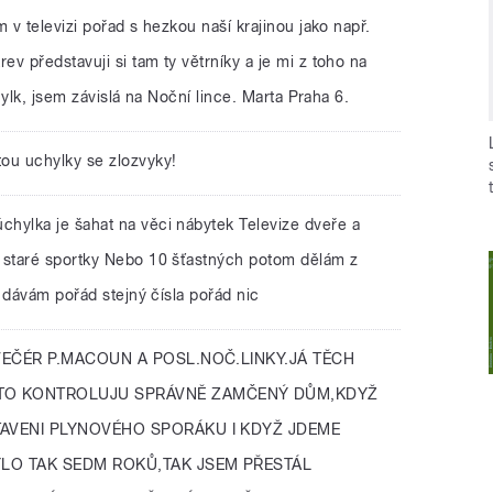
 v televizi pořad s hezkou naší krajinou jako např.
v představuji si tam ty větrníky a je mi z toho na
chylk, jsem závislá na Noční lince. Marta Praha 6.
tou uchylky se zlozvyky!
chylka je šahat na věci nábytek Televize dveře a
staré sportky Nebo 10 šťastných potom dělám z
 dávám pořád stejný čísla pořád nic
EČÉR P.MACOUN A POSL.NOČ.LINKY.JÁ TĚCH
TO KONTROLUJU SPRÁVNĚ ZAMČENÝ DŮM,KDYŽ
TAVENI PLYNOVÉHO SPORÁKU I KDYŽ JDEME
YLO TAK SEDM ROKŮ,TAK JSEM PŘESTÁL