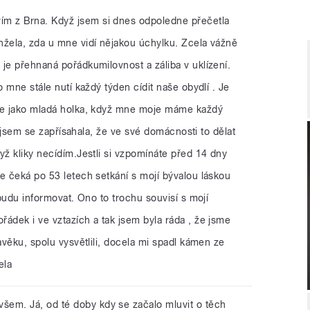
vím z Brna. Když jsem si dnes odpoledne přečetla
nžela, zda u mne vidí nějakou úchylku. Zcela vážně
je přehnaná pořádkumilovnost a záliba v uklízení.
o mne stále nutí každý týden cídit naše obydlí . Je
 že jako mladá holka, když mne moje máme každý
í, jsem se zapřísahala, že ve své domácnosti to dělat
yž kliky necídím.Jestli si vzpomínáte před 14 dny
e čeká po 53 letech setkání s mojí bývalou láskou
 budu informovat. Ono to trochu souvisí s mojí
ádek i ve vztazích a tak jsem byla ráda , že jsme
avěku, spolu vysvětlili, docela mi spadl kámen ze
ela
všem. Já, od té doby kdy se začalo mluvit o těch