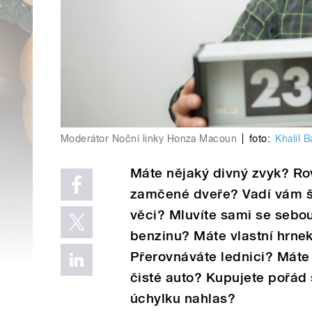
Moderátor Noční linky Honza Macoun
|
foto:
Khalil B
Máte nějaký divný zvyk? Ro
zamčené dveře? Vadí vám šp
věci? Mluvíte sami se sebo
benzinu? Máte vlastní hrnek
Přerovnáváte lednici? Máte
čisté auto? Kupujete pořád s
úchylku nahlas?