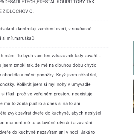
PADESÁTILETECH,PŘESTÁL KOUŘIT.TOBY TAK
E ŽIDLOCHOVIC.
, dvakrát zkontroluji zamčení dveří, v současné
i si mír.maruškaD
ch mám. To bych vám ten vzkazovník tady zavařil…
ou jsem zmokl tak, že mě na dlouhou dobu chytlo
ně chodidla a měnit ponožky. Když jsem někal šel,
ponožky. Kolikrát jsem si myl nohy v umyvadle
si říkal, proč ve veřejném prostoru neexistuje
e mě to zcela pustilo a dnes si na to ani
éta zvyk zavírat dveře do kuchyně, abych neslyšel
en moment mě to ustavičné otvírání a zavírání
 dveře do kuchyně nezavírám ani v noci. Jaká to