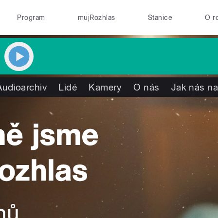
Program
mujRozhlas
Stanice
O r
Audioarchiv
Lidé
Kamery
O nás
Jak nás na