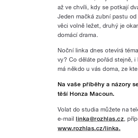
až ve chvíli, kdy se potkají 
Jeden mačká zubní pastu od 
věci volně ležet, druhý je oka
domácí drama.
Noční linka dnes otevírá tém
vy? Co děláte pořád stejně, i
má někdo u vás doma, ze kter
Na vaše příběhy a názory se
těší Honza Macoun.
Volat do studia můžete na te
e-mail
linka@rozhlas.cz
, pří
www.rozhlas.cz/linka.