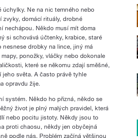
é úchylky. Ne na nic temného nebo
 zvyky, domácí rituály, drobné
atní nechápou. Někdo musí mít doma
ý si schovává účtenky, krabice, staré
o nesnese drobky na lince, jiný má
y, mapy, ponožky, vláčky nebo dokonale
aličkosti, které se někomu zdají směšné,
 jeho světa. A často právě tyhle
a opravdu žije.
ní systém. Někdo ho přizná, někdo se
ěžný život je plný malých pravidel, která
dlí nebo pocitu jistoty. Někdy jsou to
na proti chaosu, někdy jen obyčejná
esně podle nás. Problém začíná většinou