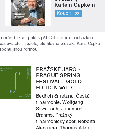
Karlem Čapkem
Koupit
Literární fikce, pokus přiblížit literární nadsázkou
spisovatele, filozofa, ale hlavně člověka Karla Čapka
trochu jinou formou.
PRAŽSKÉ JARO -
PRAGUE SPRING
FESTIVAL - GOLD
EDITION vol. 7
Bedřich Smetana, Česká
filharmonie, Wolfgang
Sawallisch, Johannes
Brahms, Pražský
filharmonický sbor, Roberta
Alexander, Thomas Allen,