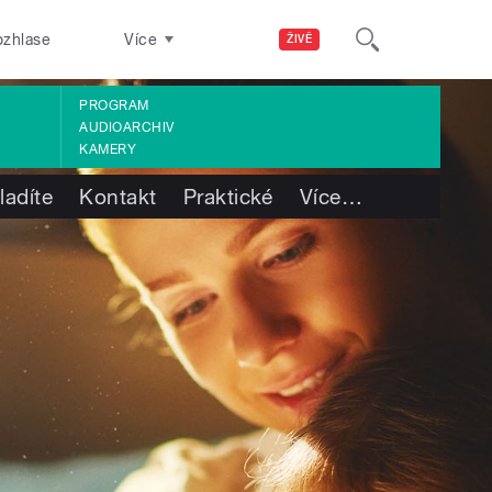
ozhlase
Více
ŽIVĚ
PROGRAM
AUDIOARCHIV
KAMERY
ladíte
Kontakt
Praktické
Více
…