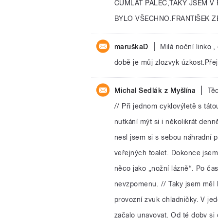
CUMLAT PALEC,TAKY JSEM V 
BYLO VŠECHNO.FRANTIŠEK Z
|
maruškaD
Milá noční linko 
době je můj zlozvyk úzkost.Přej
|
Michal Sedlák z Myšlína
Tě
// Při jednom cyklovýletě s tát
nutkání mýt si i několikrát den
nesl jsem si s sebou náhradní 
veřejných toalet. Dokonce jsem 
něco jako „nožní lázně“. Po čas
nevzpomenu. // Taky jsem měl l
provozní zvuk chladničky. V jed
začalo unavovat. Od té doby si