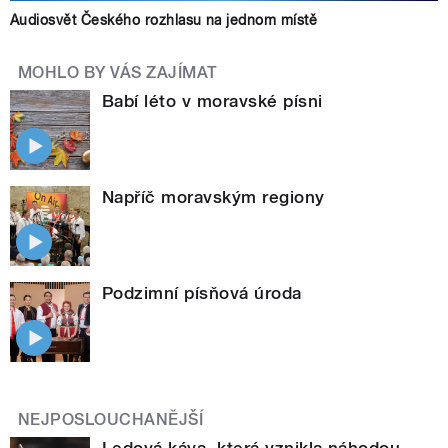
Audiosvět Českého rozhlasu na jednom místě
MOHLO BY VÁS ZAJÍMAT
Babí léto v moravské písni
Napříč moravským regiony
Podzimní písňová úroda
NEJPOSLOUCHANĚJŠÍ
Ledová káva, která vznikla náhodou –