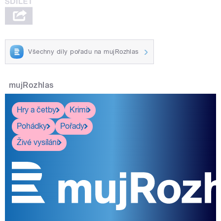
Všechny díly pořadu na mujRozhlas
mujRozhlas
Hry a četby
Krimi
Pohádky
Pořady
Živé vysílání