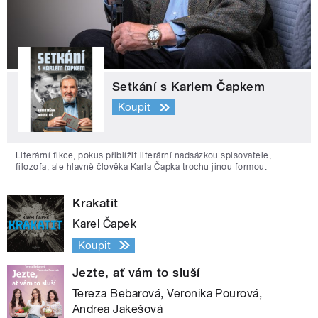
Setkání s Karlem Čapkem
Koupit
Literární fikce, pokus přiblížit literární nadsázkou spisovatele,
filozofa, ale hlavně člověka Karla Čapka trochu jinou formou.
Krakatit
Karel Čapek
Koupit
Jezte, ať vám to sluší
Tereza Bebarová, Veronika Pourová,
Andrea Jakešová