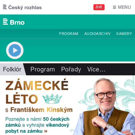
Přejít k hlavnímu obsahu
MENU
ŽIVĚ
PROGRAM
AUDIOARCHIV
KAMERY
Folklór
Program
Pořady
Více
…