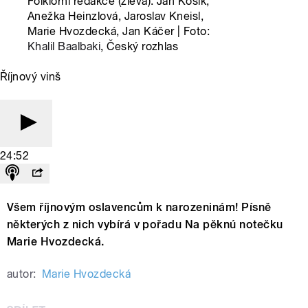
Folklorní redakce (zleva): Jan Kosík,
Anežka Heinzlová, Jaroslav Kneisl,
Marie Hvozdecká, Jan Káčer | Foto:
Khalil Baalbaki
, Český rozhlas
Říjnový vinš
24:52
Všem říjnovým oslavencům k narozeninám! Písně
některých z nich vybírá v pořadu Na pěknú notečku
Marie Hvozdecká.
autor:
Marie Hvozdecká