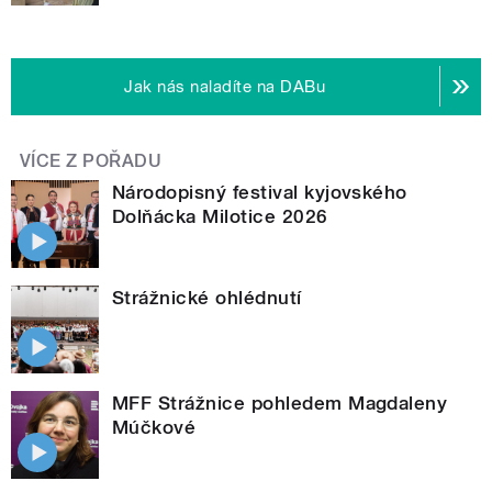
Jak nás naladíte na DABu
VÍCE Z POŘADU
Národopisný festival kyjovského
Dolňácka Milotice 2026
Strážnické ohlédnutí
MFF Strážnice pohledem Magdaleny
Múčkové