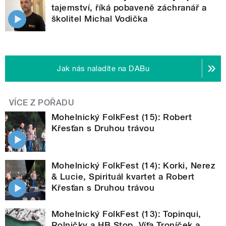
tajemství, říká pobaveně záchranář a
školitel Michal Vodička
Jak nás naladíte na DABu
VÍCE Z POŘADU
Mohelnický FolkFest (15): Robert
Křesťan s Druhou trávou
Mohelnický FolkFest (14): Korki, Nerez
& Lucie, Spirituál kvartet a Robert
Křesťan s Druhou trávou
Mohelnický FolkFest (13): Topinqui,
Rolničky a HB Stop, Víťa Troníček a