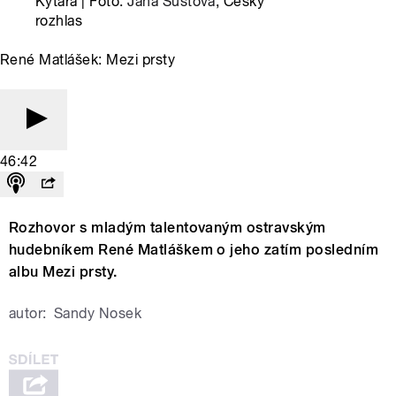
Kytara | Foto:
Jana Šustová
, Český
rozhlas
René Matlášek: Mezi prsty
46:42
Rozhovor s mladým talentovaným ostravským
hudebníkem René Matláškem o jeho zatím posledním
albu Mezi prsty.
autor:
Sandy Nosek