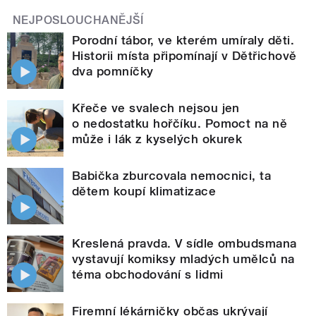
NEJPOSLOUCHANĚJŠÍ
Porodní tábor, ve kterém umíraly děti.
Historii místa připomínají v Dětřichově
dva pomníčky
Křeče ve svalech nejsou jen
o nedostatku hořčíku. Pomoct na ně
může i lák z kyselých okurek
Babička zburcovala nemocnici, ta
dětem koupí klimatizace
Kreslená pravda. V sídle ombudsmana
vystavují komiksy mladých umělců na
téma obchodování s lidmi
Firemní lékárničky občas ukrývají