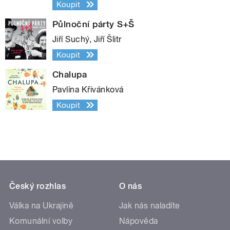
Koupit
Půlnoční párty S+Š
Jiří Suchý, Jiří Šlitr
Koupit
Chalupa
Pavlína Křivánková
Koupit
Český rozhlas
O nás
Válka na Ukrajině
Jak nás naladíte
Komunální volby
Nápověda