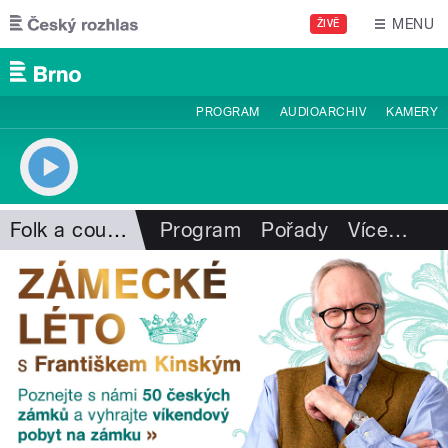
Přejít k hlavnímu obsahu
MENU
ŽIVĚ
PROGRAM
AUDIOARCHIV
KAMERY
Folk a country
Program
Pořady
Více
…