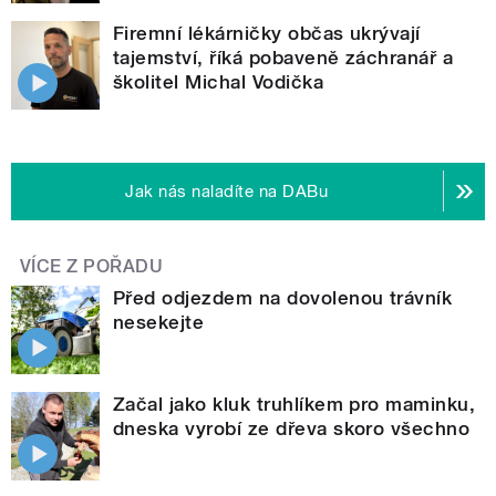
Firemní lékárničky občas ukrývají
tajemství, říká pobaveně záchranář a
školitel Michal Vodička
Jak nás naladíte na DABu
VÍCE Z POŘADU
Před odjezdem na dovolenou trávník
nesekejte
Začal jako kluk truhlíkem pro maminku,
dneska vyrobí ze dřeva skoro všechno