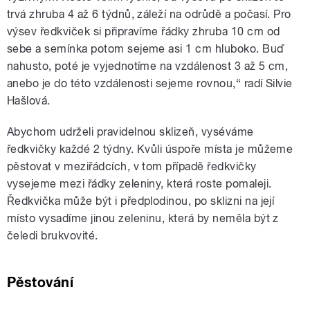
trvá zhruba 4 až 6 týdnů, záleží na odrůdě a počasí. Pro
výsev ředkviček si připravíme řádky zhruba 10 cm od
sebe a semínka potom sejeme asi 1 cm hluboko. Buď
nahusto, poté je vyjednotíme na vzdálenost 3 až 5 cm,
anebo je do této vzdálenosti sejeme rovnou,“ radí Silvie
Hašlová.
Abychom udrželi pravidelnou sklizeň, vyséváme
ředkvičky každé 2 týdny. Kvůli úspoře místa je můžeme
pěstovat v meziřádcích, v tom případě ředkvičky
vysejeme mezi řádky zeleniny, která roste pomaleji.
Ředkvička může být i předplodinou, po sklizni na její
místo vysadíme jinou zeleninu, která by neměla být z
čeledi brukvovité.
Pěstování