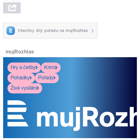
Všechny díly pořadu na mujRozhlas
mujRozhlas
Hry a četby
Krimi
Pohádky
Pořady
Živé vysílání