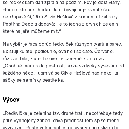
se ředkvičkám daří zjara a na podzim, kdy je dost vláhy,
slunce, ale není horko. Jarní bývají nejšťavnatější a
nejkřupavější,“ říká Silvie Hašlová z komunitní zahrady
Pěstírna Depo a dodává: „je to jedna z prvních zelenin,
které na jaře můžeme mít.“
Na výběr je řada odrůd ředkviček různých tvarů a barev.
Existují kulaté, podlouhlé, oválné i špičaté. Červené,
růžové, bílé, žluté, fialové i v barevné kombinaci.
„Osobně mám ráda pestrost, takže vždycky vysévám od
každého něco,“ usmívá se Silvie Hašlová nad několika
sáčky se semínky pěstitelka.
Výsev
„Ředkvička je zelenina tzv. druhé trati, nepotřebuje tedy
příliš vyhnojený záhon, dává přednost těm spíše méně
výživným. Roste velmi rychle, od výsevu po sklizeň to