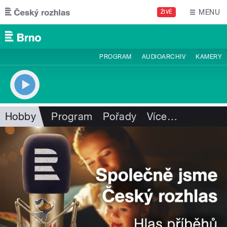
Přejít k hlavnímu obsahu
MENU
ŽIVĚ
PROGRAM
AUDIOARCHIV
KAMERY
Hobby
Program
Pořady
Více
…