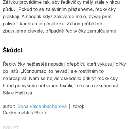
Zálivku provádíme tak, aby ředkvičky měly stále vlhkou
půdu. „Pokud to se zaléváním přeženeme, ředkvičky
praskají. A naopak když zaléváme málo, bývají příliš
pálivé,“ konstatuje pěstitelka. Záhon průběžně
zbavujeme plevele, případně ředkvičky zamulčujeme.
Škůdci
Ředkvičky nejčastěji napadají dřepčíci, kteří vykusují dírky
do listů. „Konzumaci to nevadí, ale rostlinám to
neprospívá. Nám se nejvíc osvědčilo přikrýt ředkvičky
hned po výsevu netkanou textilií,“ dělí se o zkušenost
Silvie Hašlová.
autor:
Soňa Vaicenbacherová
|
zdroj:
Český rozhlas Plzeň