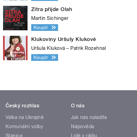
Zítra přijde Olah
Martin Sichinger
Koupit
Klukoviny Uršuly Klukové
Uršula Kluková – Patrik Rozehnal
Koupit
Český rozhlas
O nás
Válka na Ukrajině
Jak nás naladíte
Komunální volby
Nápověda
Stanice
Lidé v rádiu