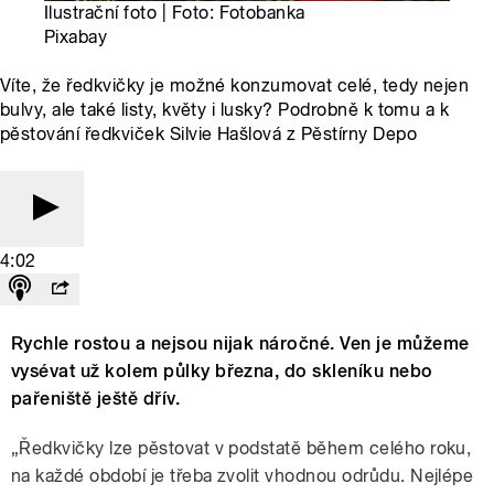
Ilustrační foto | Foto: Fotobanka
Pixabay
Víte, že ředkvičky je možné konzumovat celé, tedy nejen
bulvy, ale také listy, květy i lusky? Podrobně k tomu a k
pěstování ředkviček Silvie Hašlová z Pěstírny Depo
4:02
Rychle rostou a nejsou nijak náročné. Ven je můžeme
vysévat už kolem půlky března, do skleníku nebo
pařeniště ještě dřív.
„Ředkvičky lze pěstovat v podstatě během celého roku,
na každé období je třeba zvolit vhodnou odrůdu. Nejlépe