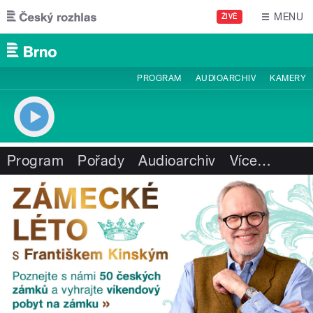
Přejít k hlavnímu obsahu
MENU
ŽIVĚ
PROGRAM
AUDIOARCHIV
KAMERY
Program
Pořady
Audioarchiv
Více
…