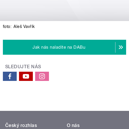
foto:
Aleš Vavřík
Jak nás naladíte na DABu
SLEDUJTE NÁS
Český rozhlas
O nás