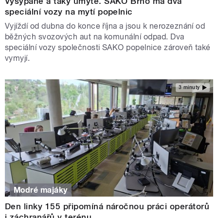
Vysypané a taky umyté. SAKO Brno má dva
speciální vozy na mytí popelnic
Vyjíždí od dubna do konce října a jsou k nerozeznání od
běžných svozových aut na komunální odpad. Dva
speciální vozy společnosti SAKO popelnice zároveň také
vymyjí.
3 minuty
Modré majáky
Den linky 155 připomíná náročnou práci operátorů
i záchranářů v terénu