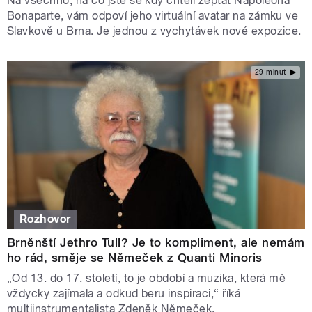
Na všechno, na co jste se kdy chtěli zeptat Napoleona
Bonaparte, vám odpoví jeho virtuální avatar na zámku ve
Slavkově u Brna. Je jednou z vychytávek nové expozice.
29 minut
Rozhovor
Brněnští Jethro Tull? Je to kompliment, ale nemám
ho rád, směje se Němeček z Quanti Minoris
„Od 13. do 17. století, to je období a muzika, která mě
vždycky zajímala a odkud beru inspiraci,“ říká
multiinstrumentalista Zdeněk Němeček.