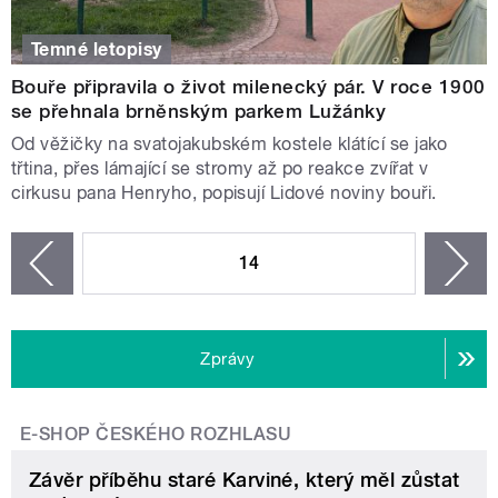
Temné letopisy
Bouře připravila o život milenecký pár. V roce 1900
se přehnala brněnským parkem Lužánky
Od věžičky na svatojakubském kostele klátící se jako
třtina, přes lámající se stromy až po reakce zvířat v
cirkusu pana Henryho, popisují Lidové noviny bouři.
STRÁNKY
14
n
zí
Zprávy
E-SHOP ČESKÉHO ROZHLASU
Závěr příběhu staré Karviné, který měl zůstat