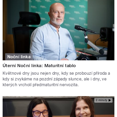
Noční linka
Úterní Noční linka: Maturitní tablo
Květnové dny jsou nejen dny, kdy se probouzí příroda a
kdy si zvykáme na pozdní západy slunce, ale i dny, ve
kterých vrcholí předmaturitní nervozita.
2 minuty