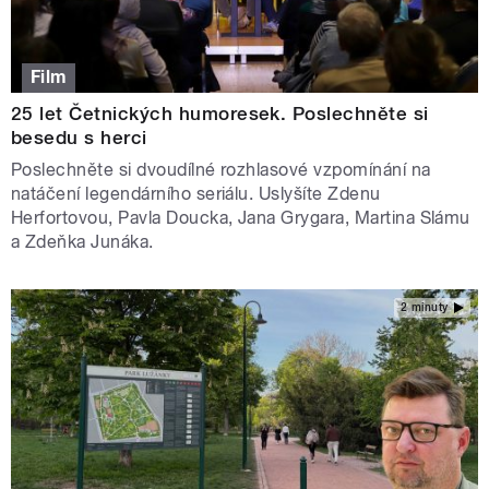
Film
25 let Četnických humoresek. Poslechněte si
besedu s herci
Poslechněte si dvoudílné rozhlasové vzpomínání na
natáčení legendárního seriálu. Uslyšíte Zdenu
Herfortovou, Pavla Doucka, Jana Grygara, Martina Slámu
a Zdeňka Junáka.
2 minuty