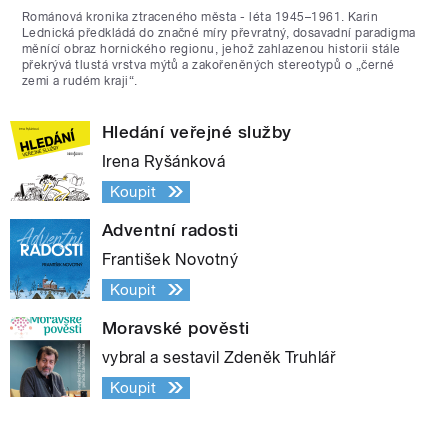
Románová kronika ztraceného města - léta 1945–1961. Karin
Lednická předkládá do značné míry převratný, dosavadní paradigma
měnící obraz hornického regionu, jehož zahlazenou historii stále
překrývá tlustá vrstva mýtů a zakořeněných stereotypů o „černé
zemi a rudém kraji“.
Hledání veřejné služby
Irena Ryšánková
Koupit
Adventní radosti
František Novotný
Koupit
Moravské pověsti
vybral a sestavil Zdeněk Truhlář
Koupit