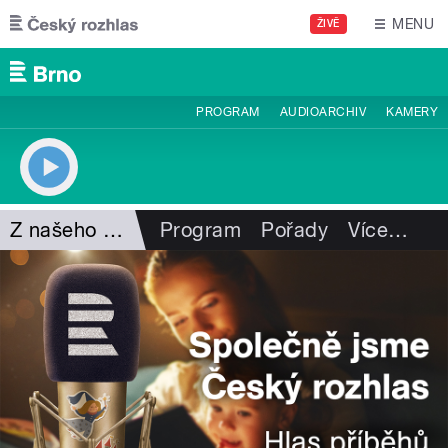
Přejít k hlavnímu obsahu
MENU
ŽIVĚ
PROGRAM
AUDIOARCHIV
KAMERY
Z našeho vysílání
Program
Pořady
Více
…