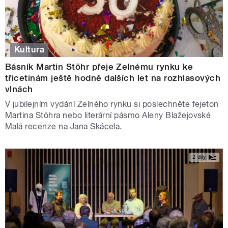
Kultura
Básník Martin Stöhr přeje Zelnému rynku ke
třicetinám ještě hodně dalších let na rozhlasových
vlnách
V jubilejním vydání Zelného rynku si poslechněte fejeton
Martina Stöhra nebo literární pásmo Aleny Blažejovské
Malá recenze na Jana Skácela.
2 díly