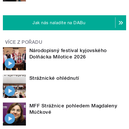
Jak nás naladíte na DABu
VÍCE Z POŘADU
Národopisný festival kyjovského
Dolňácka Milotice 2026
Strážnické ohlédnutí
MFF Strážnice pohledem Magdaleny
Múčkové