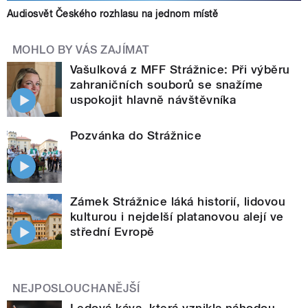
Audiosvět Českého rozhlasu na jednom místě
MOHLO BY VÁS ZAJÍMAT
Vašulková z MFF Strážnice: Při výběru
zahraničních souborů se snažíme
uspokojit hlavně návštěvníka
Pozvánka do Strážnice
Zámek Strážnice láká historií, lidovou
kulturou i nejdelší platanovou alejí ve
střední Evropě
NEJPOSLOUCHANĚJŠÍ
Ledová káva, která vznikla náhodou –