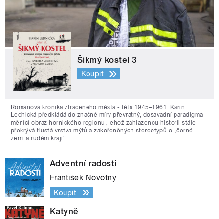
Šikmý kostel 3
Koupit
Románová kronika ztraceného města - léta 1945–1961. Karin
Lednická předkládá do značné míry převratný, dosavadní paradigma
měnící obraz hornického regionu, jehož zahlazenou historii stále
překrývá tlustá vrstva mýtů a zakořeněných stereotypů o „černé
zemi a rudém kraji“.
Adventní radosti
František Novotný
Koupit
Katyně