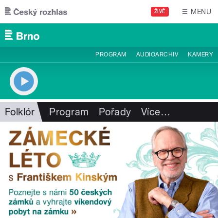
Přejít k hlavnímu obsahu
MENU
ŽIVĚ
PROGRAM
AUDIOARCHIV
KAMERY
Folklór
Program
Pořady
Více
…