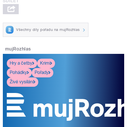
Všechny díly pořadu na mujRozhlas
mujRozhlas
Hry a četby
Krimi
Pohádky
Pořady
Živé vysílání