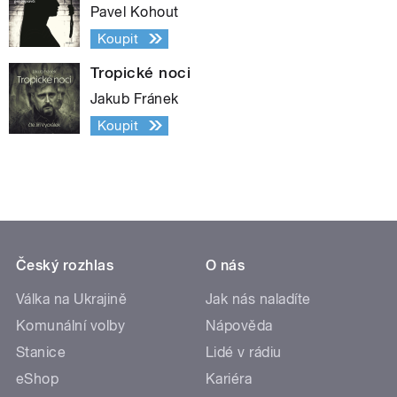
Pavel Kohout
Koupit
Tropické noci
Jakub Fránek
Koupit
Český rozhlas
O nás
Válka na Ukrajině
Jak nás naladíte
Komunální volby
Nápověda
Stanice
Lidé v rádiu
eShop
Kariéra