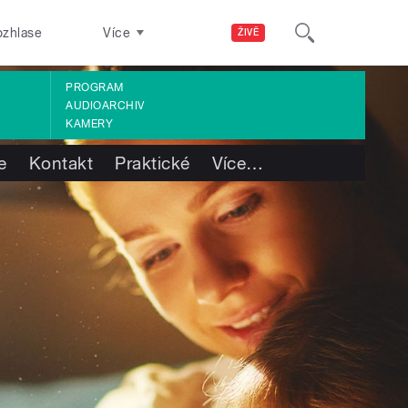
ozhlase
Více
ŽIVĚ
PROGRAM
AUDIOARCHIV
KAMERY
e
Kontakt
Praktické
Více
…