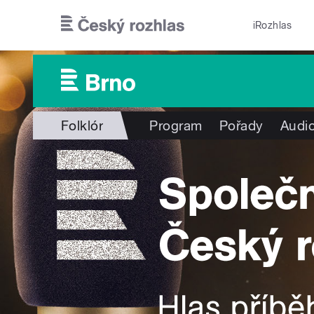
Přejít k hlavnímu obsahu
iRozhlas
Folklór
Program
Pořady
Audio