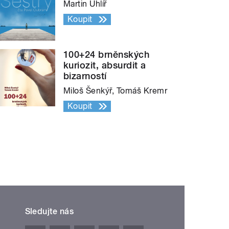
Martin Uhlíř
Koupit
100+24 brněnských
kuriozit, absurdit a
bizarností
Miloš Šenkýř, Tomáš Kremr
Koupit
Sledujte nás