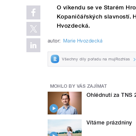
O víkendu se ve Starém Hro
Kopaničářských slavností. 
Hvozdecká.
autor:
Marie Hvozdecká
Všechny díly pořadu na mujRozhlas
MOHLO BY VÁS ZAJÍMAT
Ohlédnutí za TNS 
Vítáme prázdniny