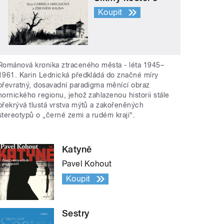
Koupit
Románová kronika ztraceného města - léta 1945–
1961. Karin Lednická předkládá do značné míry
převratný, dosavadní paradigma měnící obraz
hornického regionu, jehož zahlazenou historii stále
překrývá tlustá vrstva mýtů a zakořeněných
stereotypů o „černé zemi a rudém kraji“.
Katyně
Pavel Kohout
Koupit
Sestry