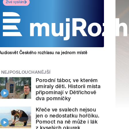
Živé vysílání
Audiosvět Českého rozhlasu na jednom místě
NEJPOSLOUCHANĚJŠÍ
Porodní tábor, ve kterém
umíraly děti. Historii místa
připomínají v Dětřichově
dva pomníčky
Křeče ve svalech nejsou
jen o nedostatku hořčíku.
Pomoct na ně může i lák
z kyselých okurek