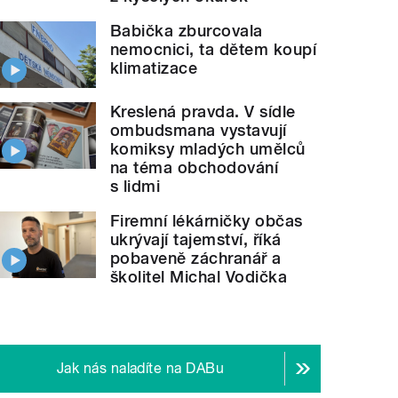
Babička zburcovala
nemocnici, ta dětem koupí
klimatizace
Kreslená pravda. V sídle
ombudsmana vystavují
komiksy mladých umělců
na téma obchodování
s lidmi
Firemní lékárničky občas
ukrývají tajemství, říká
pobaveně záchranář a
školitel Michal Vodička
Jak nás naladíte na DABu