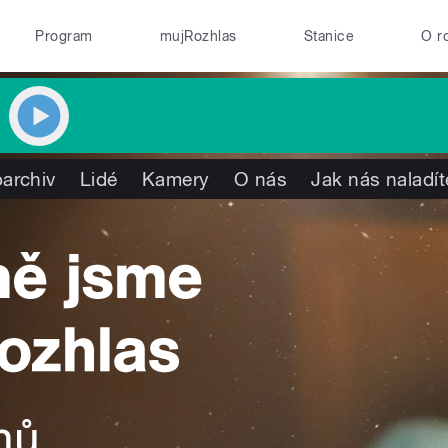
Program
mujRozhlas
Stanice
O r
archiv
Lidé
Kamery
O nás
Jak nás naladít