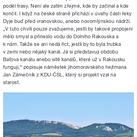
podél trasy. Není ale zatím zřejmé, kde by začínal a kde
končil. I když na české straně přichází v úvahy části řeky
Dyje buď před vranovskou, anebo novomlýnskou nádrží.
„V tuto chvíli pouze zvažujeme, jestli by takové propojení
mělo smysl a přineslo vodu do Dolního Rakouska a
k nám. Takže se ani nedá říct, jestli by to byla trubka
v zemi nebo nějaký kanál. Já si představuji obdobu
Baťova kanálu anebo sítě kanálů, které už v Rakousku
fungují,“ popisuje náměstek jihomoravského hejtmana
Jan Zámečník z KDU-ČSL, který si projekt vzal na
starost.