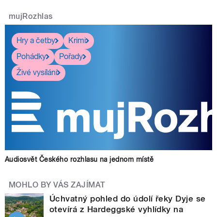
mujRozhlas
Hry a četby
Krimi
Pohádky
Pořady
Živé vysílání
Audiosvět Českého rozhlasu na jednom místě
MOHLO BY VÁS ZAJÍMAT
Úchvatný pohled do údolí řeky Dyje se
otevírá z Hardeggské vyhlídky na