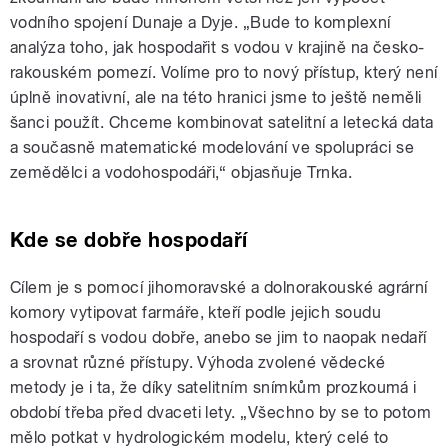
vodního spojení Dunaje a Dyje. „Bude to komplexní
analýza toho, jak hospodařit s vodou v krajině na česko-
rakouském pomezí. Volíme pro to nový přístup, který není
úplně inovativní, ale na této hranici jsme to ještě neměli
šanci použít. Chceme kombinovat satelitní a letecká data
a současně matematické modelování ve spolupráci se
zemědělci a vodohospodáři,“ objasňuje Trnka.
Kde se dobře hospodaří
Cílem je s pomocí jihomoravské a dolnorakouské agrární
komory vytipovat farmáře, kteří podle jejich soudu
hospodaří s vodou dobře, anebo se jim to naopak nedaří
a srovnat různé přístupy. Výhoda zvolené vědecké
metody je i ta, že díky satelitním snímkům prozkoumá i
období třeba před dvaceti lety. „Všechno by se to potom
mělo potkat v hydrologickém modelu, který celé to