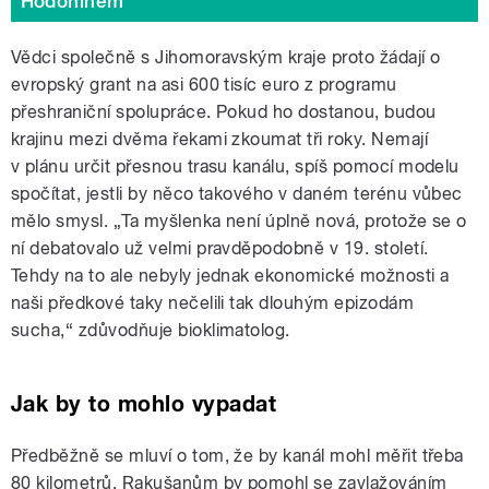
Hodonínem
Vědci společně s Jihomoravským kraje proto žádají o
evropský grant na asi 600 tisíc euro z programu
přeshraniční spolupráce. Pokud ho dostanou, budou
krajinu mezi dvěma řekami zkoumat tři roky. Nemají
v plánu určit přesnou trasu kanálu, spíš pomocí modelu
spočítat, jestli by něco takového v daném terénu vůbec
mělo smysl. „Ta myšlenka není úplně nová, protože se o
ní debatovalo už velmi pravděpodobně v 19. století.
Tehdy na to ale nebyly jednak ekonomické možnosti a
naši předkové taky nečelili tak dlouhým epizodám
sucha,“ zdůvodňuje bioklimatolog.
Jak by to mohlo vypadat
Předběžně se mluví o tom, že by kanál mohl měřit třeba
80 kilometrů, Rakušanům by pomohl se zavlažováním