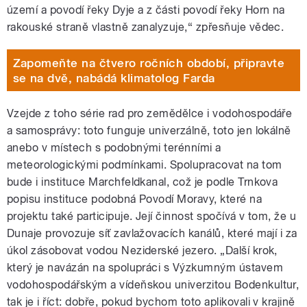
území a povodí řeky Dyje a z části povodí řeky Horn na
rakouské straně vlastně zanalyzuje,“ zpřesňuje vědec.
Zapomeňte na čtvero ročních období, připravte
se na dvě, nabádá klimatolog Farda
Vzejde z toho série rad pro zemědělce i vodohospodáře
a samosprávy: toto funguje univerzálně, toto jen lokálně
anebo v místech s podobnými terénními a
meteorologickými podmínkami. Spolupracovat na tom
bude i instituce Marchfeldkanal, což je podle Trnkova
popisu instituce podobná Povodí Moravy, které na
projektu také participuje. Její činnost spočívá v tom, že u
Dunaje provozuje síť zavlažovacích kanálů, které mají i za
úkol zásobovat vodou Neziderské jezero. „Další krok,
který je navázán na spolupráci s Výzkumným ústavem
vodohospodářským a vídeňskou univerzitou Bodenkultur,
tak je i říct: dobře, pokud bychom toto aplikovali v krajině