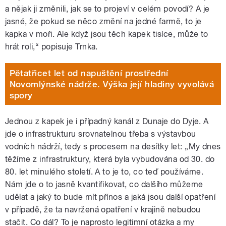
a nějak ji změnili, jak se to projeví v celém povodí? A je
jasné, že pokud se něco změní na jedné farmě, to je
kapka v moři. Ale když jsou těch kapek tisíce, může to
hrát roli,“ popisuje Trnka.
Pětatřicet let od napuštění prostřední
Novomlýnské nádrže. Výška její hladiny vyvolává
spory
Jednou z kapek je i případný kanál z Dunaje do Dyje. A
jde o infrastrukturu srovnatelnou třeba s výstavbou
vodních nádrží, tedy s procesem na desítky let: „My dnes
těžíme z infrastruktury, která byla vybudována od 30. do
80. let minulého století. A to je to, co teď používáme.
Nám jde o to jasně kvantifikovat, co dalšího můžeme
udělat a jaký to bude mít přínos a jaká jsou další opatření
v případě, že ta navržená opatření v krajině nebudou
stačit. Co dál? To je naprosto legitimní otázka a my