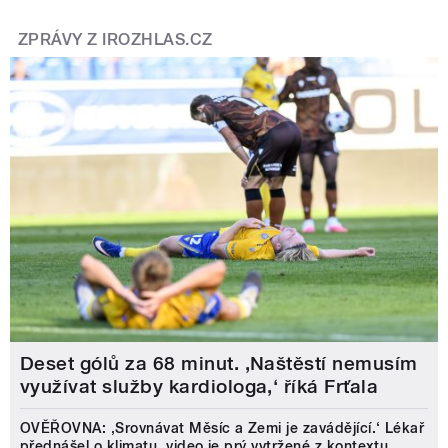
ZPRÁVY Z IROZHLAS.CZ
Deset gólů za 68 minut. ,Naštěstí nemusím
využívat služby kardiologa,‘ říká Frťala
OVĚŘOVNA: ‚Srovnávat Měsíc a Zemi je zavádějící.‘ Lékař
přednášel o klimatu, video je prý vytržené z kontextu