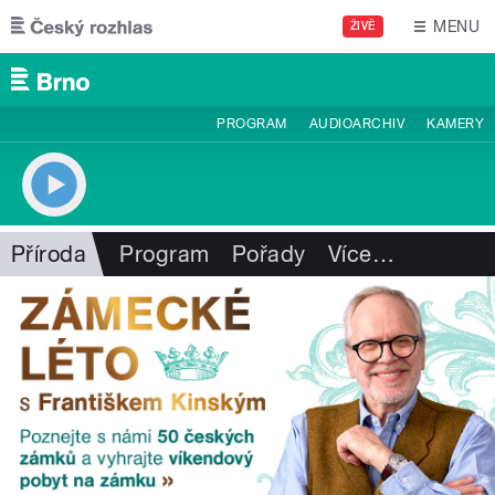
Přejít k hlavnímu obsahu
MENU
ŽIVĚ
PROGRAM
AUDIOARCHIV
KAMERY
Příroda
Program
Pořady
Více
…