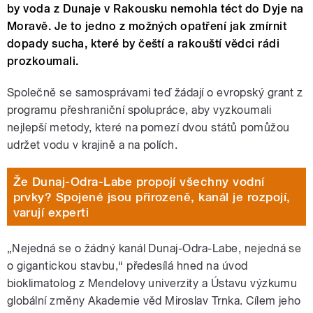
by voda z Dunaje v Rakousku nemohla téct do Dyje na
Moravě. Je to jedno z možných opatření jak zmírnit
dopady sucha, které by čeští a rakouští vědci rádi
prozkoumali.
Společně se samosprávami teď žádají o evropský grant z
programu přeshraniční spolupráce, aby vyzkoumali
nejlepší metody, které na pomezí dvou států pomůžou
udržet vodu v krajině a na polích.
Že Dunaj-Odra-Labe propojí všechny vodní
prvky? Spojené jsou přirozeně, kanál je rozpojí,
varují experti
„Nejedná se o žádný kanál Dunaj-Odra-Labe, nejedná se
o gigantickou stavbu,“ předesílá hned na úvod
bioklimatolog z Mendelovy univerzity a Ústavu výzkumu
globální změny Akademie věd Miroslav Trnka. Cílem jeho