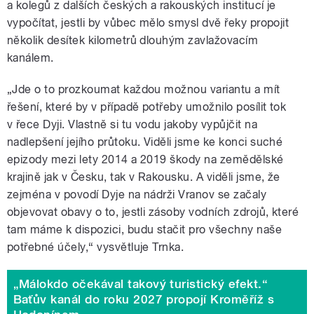
a kolegů z dalších českých a rakouských institucí je
vypočítat, jestli by vůbec mělo smysl dvě řeky propojit
několik desítek kilometrů dlouhým zavlažovacím
kanálem.
„Jde o to prozkoumat každou možnou variantu a mít
řešení, které by v případě potřeby umožnilo posílit tok
v řece Dyji. Vlastně si tu vodu jakoby vypůjčit na
nadlepšení jejího průtoku. Viděli jsme ke konci suché
epizody mezi lety 2014 a 2019 škody na zemědělské
krajině jak v Česku, tak v Rakousku. A viděli jsme, že
zejména v povodí Dyje na nádrži Vranov se začaly
objevovat obavy o to, jestli zásoby vodních zdrojů, které
tam máme k dispozici, budu stačit pro všechny naše
potřebné účely,“ vysvětluje Trnka.
„Málokdo očekával takový turistický efekt.“
Baťův kanál do roku 2027 propojí Kroměříž s