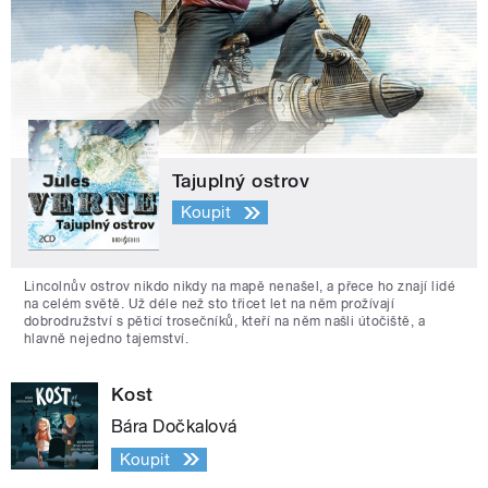
Tajuplný ostrov
Koupit
Lincolnův ostrov nikdo nikdy na mapě nenašel, a přece ho znají lidé
na celém světě. Už déle než sto třicet let na něm prožívají
dobrodružství s pěticí trosečníků, kteří na něm našli útočiště, a
hlavně nejedno tajemství.
Kost
Bára Dočkalová
Koupit