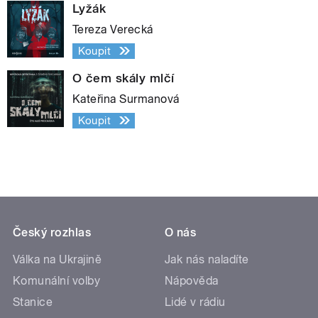
Lyžák
Tereza Verecká
Koupit
O čem skály mlčí
Kateřina Surmanová
Koupit
Český rozhlas
O nás
Válka na Ukrajině
Jak nás naladíte
Komunální volby
Nápověda
Stanice
Lidé v rádiu