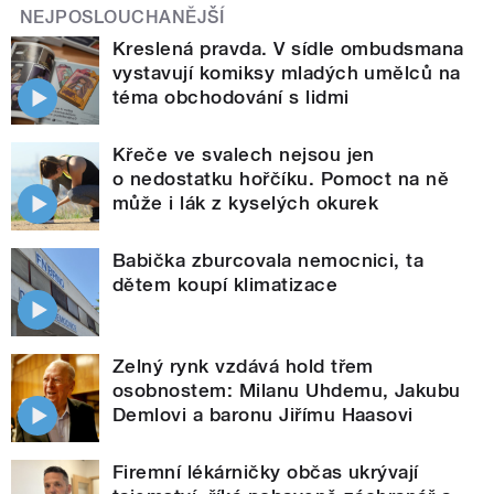
NEJPOSLOUCHANĚJŠÍ
Kreslená pravda. V sídle ombudsmana
vystavují komiksy mladých umělců na
téma obchodování s lidmi
Křeče ve svalech nejsou jen
o nedostatku hořčíku. Pomoct na ně
může i lák z kyselých okurek
Babička zburcovala nemocnici, ta
dětem koupí klimatizace
Zelný rynk vzdává hold třem
osobnostem: Milanu Uhdemu, Jakubu
Demlovi a baronu Jiřímu Haasovi
Firemní lékárničky občas ukrývají