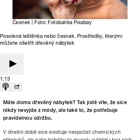
Česnek | Foto: Fotobanka Pixabay
Posolená leštěnka nebo česnek. Prostředky, kterými
můžete ošetřit dřevěný nábytek
1:13
Máte doma dřevěný nábytek? Tak jistě víte, že sice
nikdy nevyjde z módy, ale také to, že potřebuje
pravidelnou údržbu.
V dnešní době sice existuje nespočet chemických
přípravků, ale naše babičky to musely zvládat i bez nich.