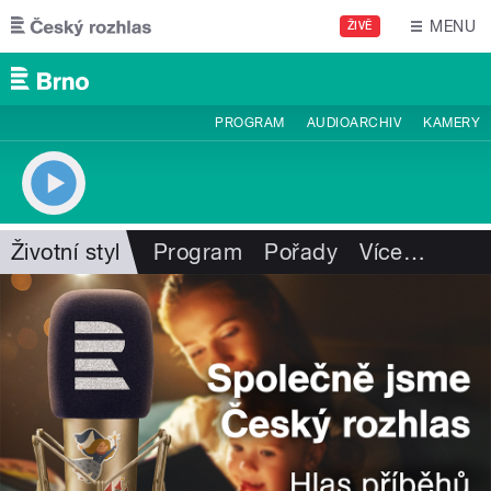
Přejít k hlavnímu obsahu
MENU
ŽIVĚ
PROGRAM
AUDIOARCHIV
KAMERY
Životní styl
Program
Pořady
Více
…