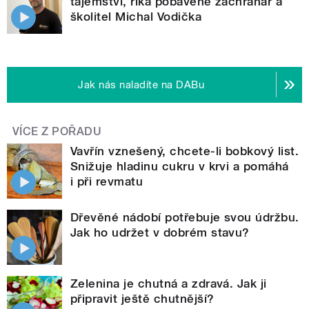
tajemství, říká pobaveně záchranář a
školitel Michal Vodička
Jak nás naladíte na DABu
VÍCE Z POŘADU
Vavřín vznešený, chcete-li bobkový list.
Snižuje hladinu cukru v krvi a pomáhá
i při revmatu
Dřevěné nádobí potřebuje svou údržbu.
Jak ho udržet v dobrém stavu?
Zelenina je chutná a zdravá. Jak ji
připravit ještě chutnější?