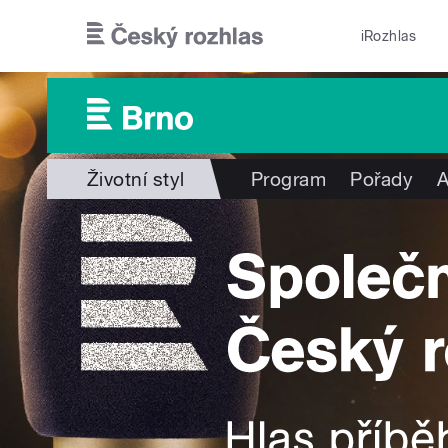
Přejít k hlavnímu obsahu
iRozhlas
Životní styl
Program
Pořady
A