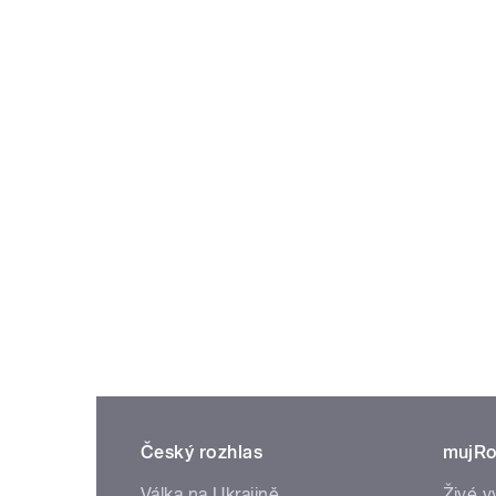
Český rozhlas
mujRo
Válka na Ukrajině
Živé v