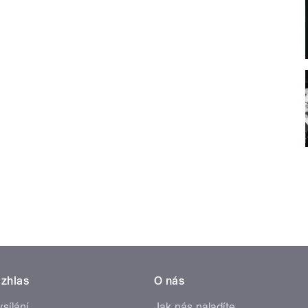
zhlas
O nás
ysílání
Jak nás naladíte