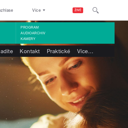
ozhlase
Více
ŽIVĚ
PROGRAM
AUDIOARCHIV
KAMERY
ladíte
Kontakt
Praktické
Více
…