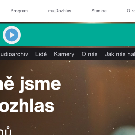
Program
mujRozhlas
Stanice
O r
udioarchiv
Lidé
Kamery
O nás
Jak nás na