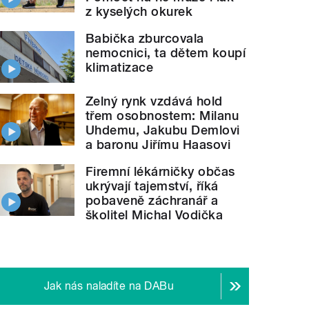
z kyselých okurek
Babička zburcovala
nemocnici, ta dětem koupí
klimatizace
Zelný rynk vzdává hold
třem osobnostem: Milanu
Uhdemu, Jakubu Demlovi
a baronu Jiřímu Haasovi
Firemní lékárničky občas
ukrývají tajemství, říká
pobaveně záchranář a
školitel Michal Vodička
Jak nás naladíte na DABu