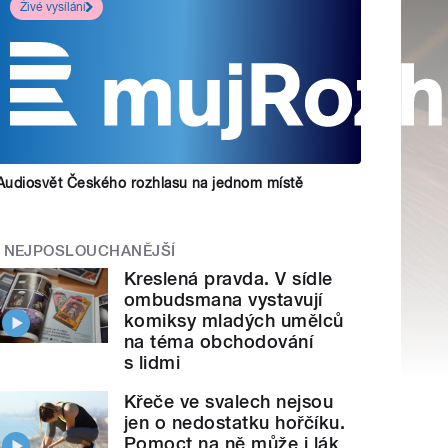
Živé vysílání
Audiosvět Českého rozhlasu na jednom místě
NEJPOSLOUCHANĚJŠÍ
Kreslená pravda. V sídle
ombudsmana vystavují
komiksy mladých umělců
na téma obchodování
s lidmi
Křeče ve svalech nejsou
jen o nedostatku hořčíku.
Pomoct na ně může i lák