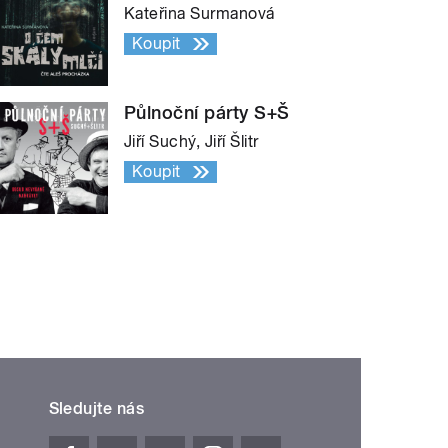
Kateřina Surmanová
Koupit
Půlnoční párty S+Š
Jiří Suchý, Jiří Šlitr
Koupit
Sledujte nás