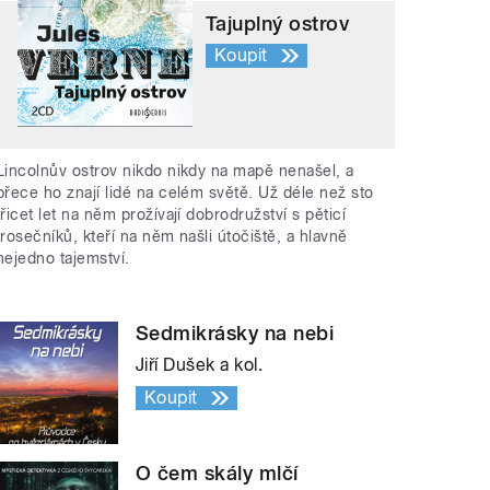
Tajuplný ostrov
Koupit
Lincolnův ostrov nikdo nikdy na mapě nenašel, a
přece ho znají lidé na celém světě. Už déle než sto
třicet let na něm prožívají dobrodružství s pěticí
trosečníků, kteří na něm našli útočiště, a hlavně
nejedno tajemství.
Sedmikrásky na nebi
Jiří Dušek a kol.
Koupit
O čem skály mlčí