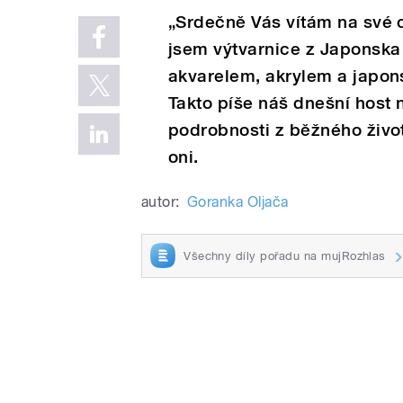
„Srdečně Vás vítám na své o
jsem výtvarnice z Japonska 
akvarelem, akrylem a japons
Takto píše náš dnešní host 
podrobnosti z běžného živo
oni.
autor:
Goranka Oljača
Všechny díly pořadu na mujRozhlas