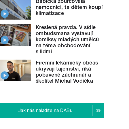
Babička zburcovala
nemocnici, ta dětem koupí
klimatizace
Kreslená pravda. V sídle
ombudsmana vystavují
komiksy mladých umělců
na téma obchodování
s lidmi
Firemní lékárničky občas
ukrývají tajemství, říká
pobaveně záchranář a
školitel Michal Vodička
Jak nás naladíte na DABu