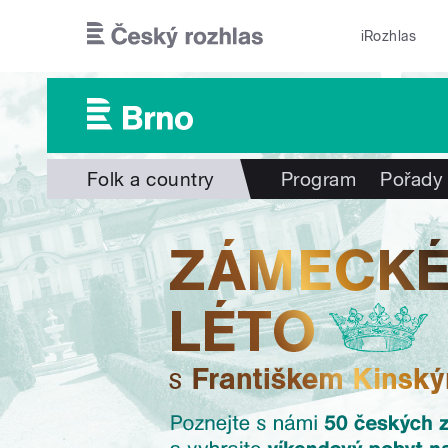
Přejít k hlavnímu obsahu
iRozhlas
Folk a country
Program
Pořady