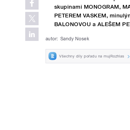
skupinami MONOGRAM, MARI
PETEREM VASKEM, minulými
BALONOVOU a ALEŠEM PE
autor:
Sandy Nosek
Všechny díly pořadu na mujRozhlas