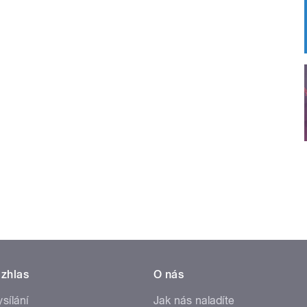
zhlas
O nás
ysílání
Jak nás naladíte