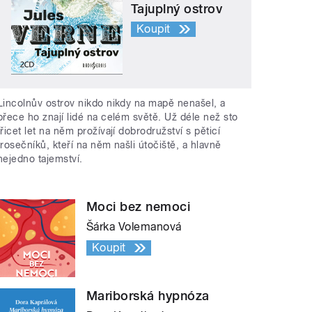
Tajuplný ostrov
Koupit
Lincolnův ostrov nikdo nikdy na mapě nenašel, a
přece ho znají lidé na celém světě. Už déle než sto
třicet let na něm prožívají dobrodružství s pěticí
trosečníků, kteří na něm našli útočiště, a hlavně
nejedno tajemství.
Moci bez nemoci
Šárka Volemanová
Koupit
Mariborská hypnóza