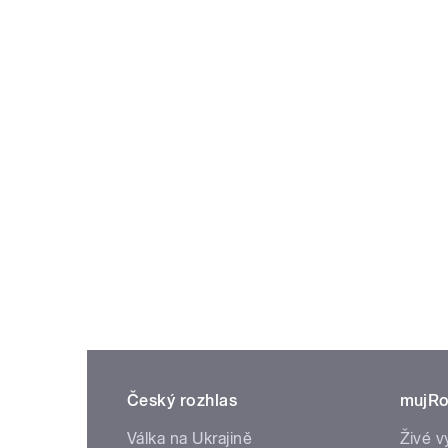
Český rozhlas
mujRo
Válka na Ukrajině
Živé v