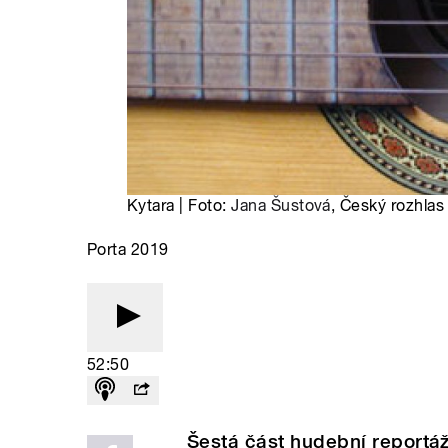
Kytara | Foto:
Jana Šustová
, Český rozhlas
Porta 2019
52:50
Šestá část hudební reportáž