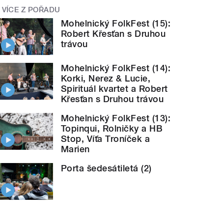
VÍCE Z POŘADU
Mohelnický FolkFest (15):
Robert Křesťan s Druhou
trávou
Mohelnický FolkFest (14):
Korki, Nerez & Lucie,
Spirituál kvartet a Robert
Křesťan s Druhou trávou
Mohelnický FolkFest (13):
Topinqui, Rolničky a HB
Stop, Víťa Troníček a
Marien
Porta šedesátiletá (2)