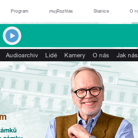
Program
mujRozhlas
Stanice
O r
Audioarchiv
Lidé
Kamery
O nás
Jak nás