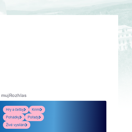
mujRozhlas
Hry a četby
Krimi
Pohádky
Pořady
Živé vysílání