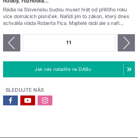
hudby, rozhodla...
Rádia na Slovensku budou muset hrát od příštího roku
více domácích písniček. Nařídí jim to zákon, který dnes
schválila vláda Roberta Fica. Majitelé rádií ale s naří...
STRÁNKY
11
n
zí
Jak nás naladíte na DABu
SLEDUJTE NÁS