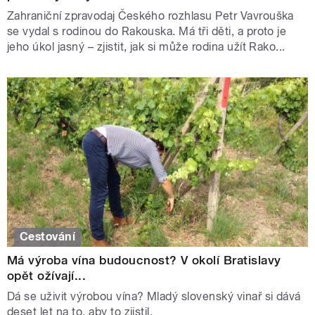
Zahraniční zpravodaj Českého rozhlasu Petr Vavrouška
se vydal s rodinou do Rakouska. Má tři děti, a proto je
jeho úkol jasný – zjistit, jak si může rodina užít Rako...
Cestování
Má výroba vína budoucnost? V okolí Bratislavy
opět ožívají...
Dá se uživit výrobou vína? Mladý slovenský vinař si dává
deset let na to, aby to zjistil.