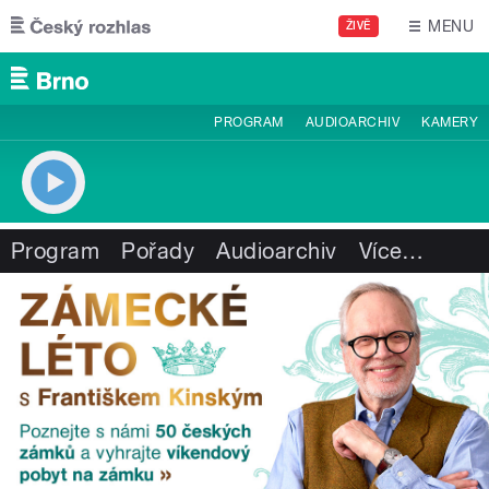
Přejít k hlavnímu obsahu
MENU
ŽIVĚ
PROGRAM
AUDIOARCHIV
KAMERY
Program
Pořady
Audioarchiv
Více
…