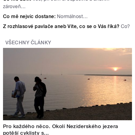
zároveň…
Co mě nejvíc dostane:
Normálnost…
Z rozhlasové pavlače
aneb Víte, co se o Vás říká?
Co?
VŠECHNY ČLÁNKY
Pro každého něco. Okolí Neziderského jezera
potěší cyklisty s...