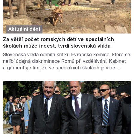
Aktuální dění
Za větší počet romských dětí ve speciálních
školách může incest, tvrdí slovenská vláda
Slovenská vláda odmítá kritiku Evropské komise, které se
nelíbí údajná diskriminace Romů při vzdělávání. Kabinet
argumentuje tím, že ve speciálních školách je více ...