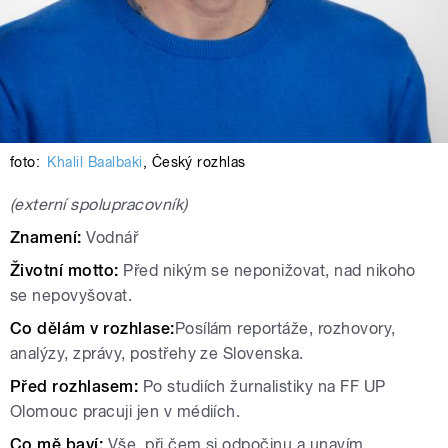
foto:
Khalil Baalbaki
,
Český rozhlas
(externí spolupracovník)
Znamení:
Vodnář
Životní motto:
Před nikým se neponižovat, nad nikoho
se nepovyšovat.
Co dělám v rozhlase:
Posílám reportáže, rozhovory,
analýzy, zprávy, postřehy ze Slovenska.
Před rozhlasem:
Po studiích žurnalistiky na FF UP
Olomouc pracuji jen v médiích.
Co mě baví:
Vše, při čem si odpočinu a unavím