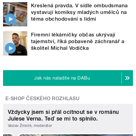
Kreslená pravda. V sídle ombudsmana
vystavují komiksy mladých umělců na
téma obchodování s lidmi
Firemní lékárničky občas ukrývají
tajemství, říká pobaveně záchranář a
školitel Michal Vodička
Jak nás naladíte na DABu
E-SHOP ČESKÉHO ROZHLASU
Vždycky jsem si přál ocitnout se v románu
Julese Verna. Teď se mi to splnilo.
Václav Žmolík, moderátor