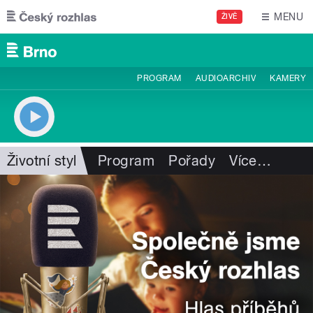
Přejít k hlavnímu obsahu
MENU
ŽIVĚ
PROGRAM
AUDIOARCHIV
KAMERY
Životní styl
Program
Pořady
Více
…