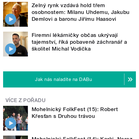
Zelný rynk vzdává hold třem
osobnostem: Milanu Uhdemu, Jakubu
Demlovi a baronu Jiřímu Haasovi
Firemní lékárničky občas ukrývají
tajemství, říká pobaveně záchranář a
školitel Michal Vodička
Jak nás naladíte na DABu
VÍCE Z POŘADU
Mohelnický FolkFest (15): Robert
Křesťan s Druhou trávou
Mohelnický FolkFest (14): Korki, Nerez