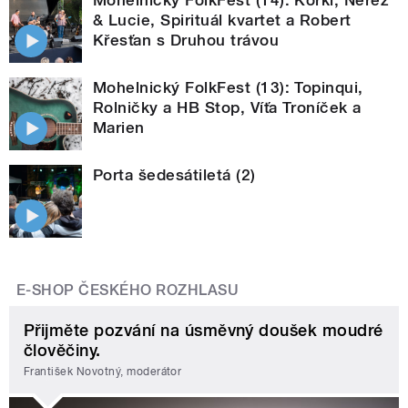
& Lucie, Spirituál kvartet a Robert
Křesťan s Druhou trávou
Mohelnický FolkFest (13): Topinqui,
Rolničky a HB Stop, Víťa Troníček a
Marien
Porta šedesátiletá (2)
E-SHOP ČESKÉHO ROZHLASU
Přijměte pozvání na úsměvný doušek moudré
člověčiny.
František Novotný, moderátor