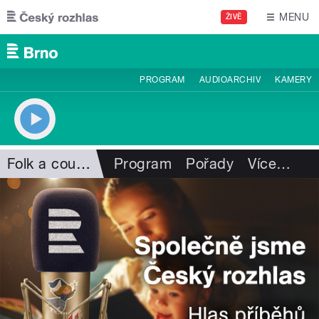
Přejít k hlavnímu obsahu
MENU
ŽIVĚ
PROGRAM
AUDIOARCHIV
KAMERY
Folk a country
Program
Pořady
Více
…