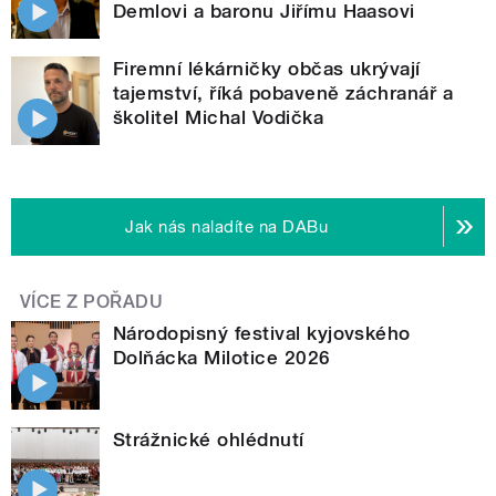
Demlovi a baronu Jiřímu Haasovi
Firemní lékárničky občas ukrývají
tajemství, říká pobaveně záchranář a
školitel Michal Vodička
Jak nás naladíte na DABu
VÍCE Z POŘADU
Národopisný festival kyjovského
Dolňácka Milotice 2026
Strážnické ohlédnutí