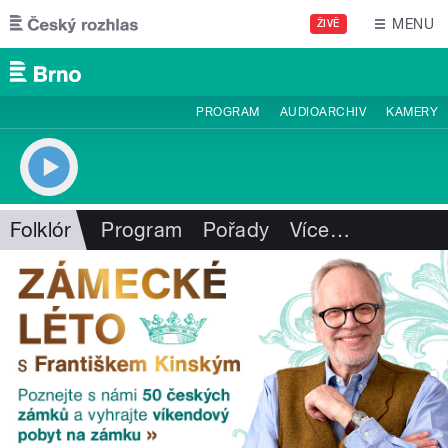
Přejít k hlavnímu obsahu
MENU
ŽIVĚ
PROGRAM
AUDIOARCHIV
KAMERY
Folklór
Program
Pořady
Více
…