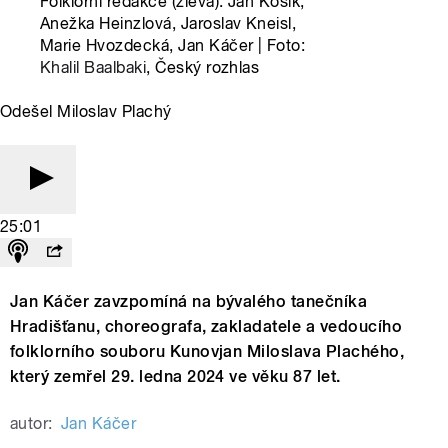
Folklorní redakce (zleva): Jan Kosík,
Anežka Heinzlová, Jaroslav Kneisl,
Marie Hvozdecká, Jan Káčer | Foto:
Khalil Baalbaki
, Český rozhlas
Odešel Miloslav Plachý
25:01
Jan Káčer zavzpomíná na bývalého tanečníka
Hradišťanu, choreografa, zakladatele a vedoucího
folklorního souboru Kunovjan Miloslava Plachého,
který zemřel 29. ledna 2024 ve věku 87 let.
autor:
Jan Káčer