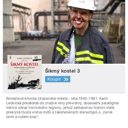
Šikmý kostel 3
Koupit
Románová kronika ztraceného města - léta 1945–1961. Karin
Lednická předkládá do značné míry převratný, dosavadní paradigma
měnící obraz hornického regionu, jehož zahlazenou historii stále
překrývá tlustá vrstva mýtů a zakořeněných stereotypů o „černé
zemi a rudém kraji“.