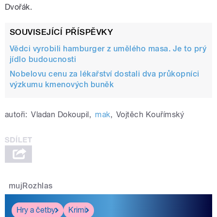
Dvořák.
SOUVISEJÍCÍ PŘÍSPĚVKY
Vědci vyrobili hamburger z umělého masa. Je to prý
jídlo budoucnosti
Nobelovu cenu za lékařství dostali dva průkopníci
výzkumu kmenových buněk
autoři:
Vladan Dokoupil
,
mak
,
Vojtěch Kouřímský
mujRozhlas
Hry a četby
Krimi