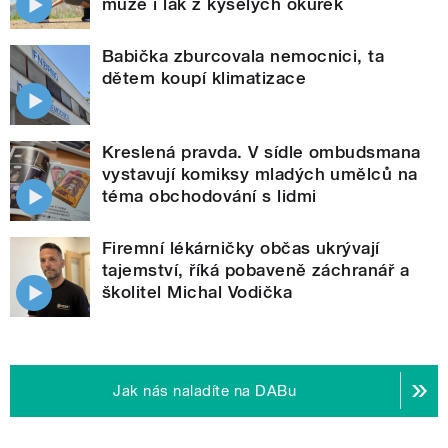
může i lák z kyselých okurek
Babička zburcovala nemocnici, ta
dětem koupí klimatizace
Kreslená pravda. V sídle ombudsmana
vystavují komiksy mladých umělců na
téma obchodování s lidmi
Firemní lékárničky občas ukrývají
tajemství, říká pobaveně záchranář a
školitel Michal Vodička
Jak nás naladíte na DABu