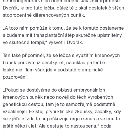
neurodegenerativních onemocnění. Jak zmínil profesor
Dvořák, je pro tuto léčbu důležité získat dostatek čistých,
stoprocentně diferencovaných buněk.
„A toto nám pomůže k tomu, že se k tomuto dostaneme
a budeme mít transplantační štěp skutečně uplatnitelný
ve skutečné terapii,“ vysvětlil Dvořák.
Ten také připomněl, že se léčba s využitím kmenových
buněk používá už desítky let, například při léčbě
leukémie. Tam však jde v podstatě o empirické
pozorování.
„Pokud se dostáváme do oblasti embryonálních
kmenových buněk nebo nověji do těch vyrobených
genetickou cestou, tam je to samozřejmě podstatně
vzdálenější. Existují první klinické zkoušky, začátky, kdy
se zjišťuje, zda to nepoškozuje organismus a vezme to
ještě několik let. Ale cesta je to nastoupená,“ dodal