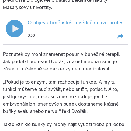
přednosta Biologického ústavu Lékařské fakulty
Masarykovy univerzity.
O objevu brněnských vědců mluvil profesor 
O objevu brněnských vědců mluvil
0:00
profesor Petr Dvořák, přednosta
Play /
univerzity
O objevu brněnských vědců
Biologického ústavu Lékařské fakulty
Poznatek by mohl znamenat posun v buněčné terapii.
mluvil profesor Petr Dvořák,
přednosta Biologického ústavu
Jak podotkl profesor Dvořák, znalost mechanismu je
Masarykovy univerzity
Lékařské fakulty Masarykovy
zásadní, následně se dá s enzymem manipulovat.
„Pokud je to enzym, tam rozhoduje funkce. A my tu
funkci můžeme buď zvýšit, nebo snížit, potlačit. A to,
jestli ji zvýšíme, nebo snížíme, rozhoduje, jestli z
embryonálních kmenových buněk dostaneme krásné
pause
buňky svalu anebo nervu,“ řekl Dvořák.
Takto vzniklé buňky by mohly najít využití třeba při léčbě