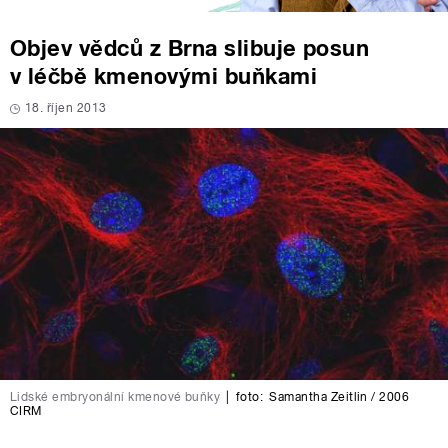
Objev vědců z Brna slibuje posun
v léčbě kmenovými buňkami
18. říjen 2013
Lidské embryonální kmenové buňky
|
foto:
Samantha Zeitlin / 2006
CIRM