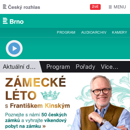
Přejít k hlavnímu obsahu
MENU
ŽIVĚ
PROGRAM
AUDIOARCHIV
KAMERY
Aktuální dění
Program
Pořady
Více
…