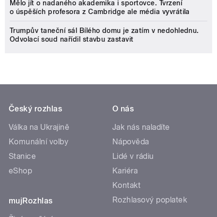
Mělo jít o nadaného akademika i sportovce. Tvrzení
o úspěších profesora z Cambridge ale média vyvrátila
Trumpův taneční sál Bílého domu je zatím v nedohlednu.
Odvolací soud nařídil stavbu zastavit
Český rozhlas
O nás
Válka na Ukrajině
Jak nás naladíte
Komunální volby
Nápověda
Stanice
Lidé v rádiu
eShop
Kariéra
Kontakt
Rozhlasový poplatek
mujRozhlas