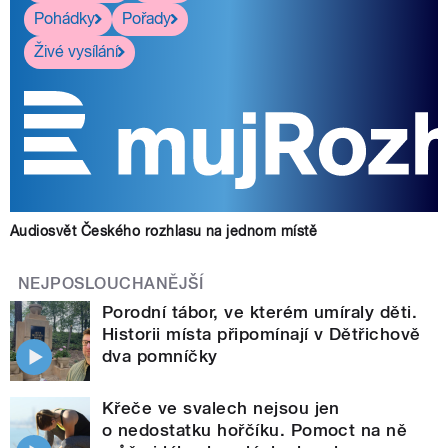
Pohádky
Pořady
Živé vysílání
Audiosvět Českého rozhlasu na jednom místě
NEJPOSLOUCHANĚJŠÍ
Porodní tábor, ve kterém umíraly děti.
Historii místa připomínají v Dětřichově
dva pomníčky
Křeče ve svalech nejsou jen
o nedostatku hořčíku. Pomoct na ně