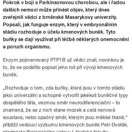
Pokrok v boji s Parkinsonovou chorobou, ale i řadou
dalších nemocí může přinést objev, který dnes
zveřejnili vědci z brněnské Masarykovy univerzity.
Popsali, jak funguje enzym, který v embryonálním
stádiu rozhoduje o účelu kmenových buněk. Tyto
buňky se dají využívat při léčbě některých onemocnění
a poruch organismu.
Enzym pojmenovaný PTP1B už vědci znali, novinkou je
to, že se podařilo popsat jeho roli při vývoji kmenových
buněk.
„Rozhoduje o tom, zda buňky, které jsou v tomto stádiu
jaksi univerzální a schopné vytvořit jakékoli buněčné typy
dospělého těla, vezmou směr neurodiferenciační – to
znamená, že se z nich stane mozek a celá nervová
soustava, nebo opačný směr, kterým jsou měkké tkáně,“
přiblížil vedoucí výzkumu kmenových buněk Petr Dvořák,