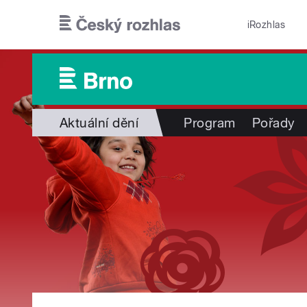
Přejít k hlavnímu obsahu
iRozhlas
Aktuální dění
Program
Pořady