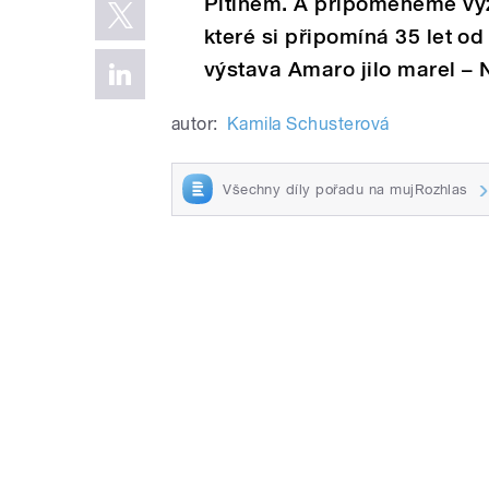
Pitínem. A připomeneme vý
které si připomíná 35 let o
výstava Amaro jilo marel – 
autor:
Kamila Schusterová
Všechny díly pořadu na mujRozhlas