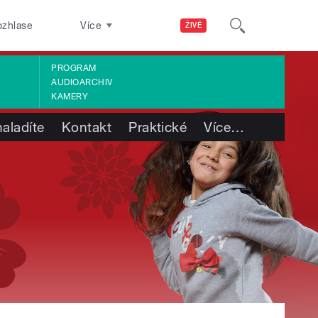
ozhlase
Více
ŽIVĚ
PROGRAM
AUDIOARCHIV
KAMERY
aladíte
Kontakt
Praktické
Více
…