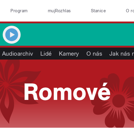
Program
mujRozhlas
Stanice
O r
Audioarchiv
Lidé
Kamery
O nás
Jak nás n