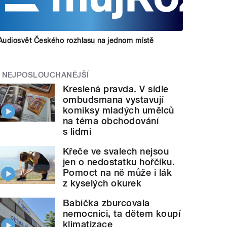
Audiosvět Českého rozhlasu na jednom místě
NEJPOSLOUCHANĚJŠÍ
Kreslená pravda. V sídle
ombudsmana vystavují
komiksy mladých umělců
na téma obchodování
s lidmi
Křeče ve svalech nejsou
jen o nedostatku hořčíku.
Pomoct na ně může i lák
z kyselých okurek
Babička zburcovala
nemocnici, ta dětem koupí
klimatizace