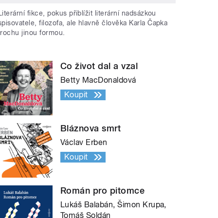
Literární fikce, pokus přiblížit literární nadsázkou
spisovatele, filozofa, ale hlavně člověka Karla Čapka
trochu jinou formou.
Co život dal a vzal
Betty MacDonaldová
Koupit
Bláznova smrt
Václav Erben
Koupit
Román pro pitomce
Lukáš Balabán, Šimon Krupa,
Tomáš Soldán