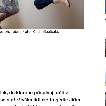
e pro tebe | Foto:
Khalil Baalbaki
,
, do kterého přispívají děti z
e s přeživším lidické tragédie Jiřím