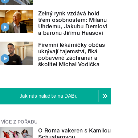
Zelný rynk vzdává hold
třem osobnostem: Milanu
Uhdemu, Jakubu Demlovi
a baronu Jiřímu Haasovi
Firemní lékárničky občas
ukrývají tajemství, říká
pobaveně záchranář a
školitel Michal Vodička
Jak nás naladíte na DABu
VÍCE Z POŘADU
O Roma vakeren s Kamilou
Schusterovou