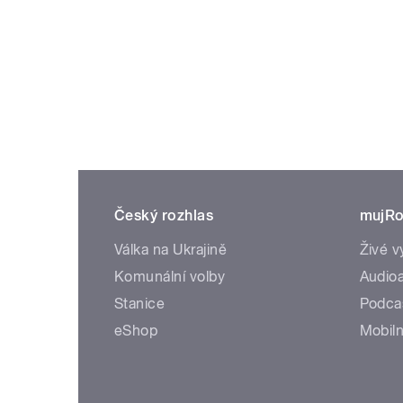
Český rozhlas
mujRo
Válka na Ukrajině
Živé v
Komunální volby
Audioa
Stanice
Podca
eShop
Mobiln