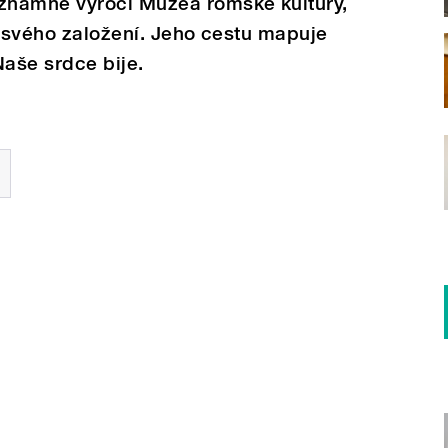
znamné výročí Muzea romské kultury,
d svého založení. Jeho cestu mapuje
Naše srdce bije.