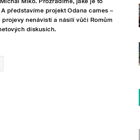
Michal Miko. Prozradíme, jaké je to
o. A představíme projekt Odana cames –
 projevy nenávisti a násilí vůči Romům
rnetových diskusích.