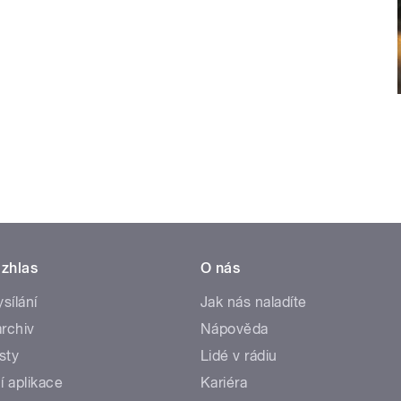
zhlas
O nás
ysílání
Jak nás naladíte
rchiv
Nápověda
sty
Lidé v rádiu
í aplikace
Kariéra