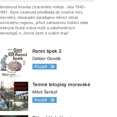
Románová kronika ztraceného města - léta 1945–
1961. Karin Lednická předkládá do značné míry
převratný, dosavadní paradigma měnící obraz
hornického regionu, jehož zahlazenou historii stále
překrývá tlustá vrstva mýtů a zakořeněných
stereotypů o „černé zemi a rudém kraji“.
Ranní špek 2
Dalibor Gondík
Koupit
Temné letopisy moravské
Miloš Šenkýř
Koupit