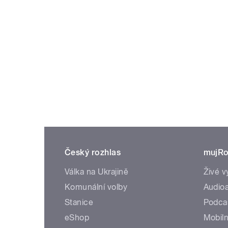
Český rozhlas
mujRo
Válka na Ukrajině
Živé v
Komunální volby
Audioa
Stanice
Podca
eShop
Mobiln