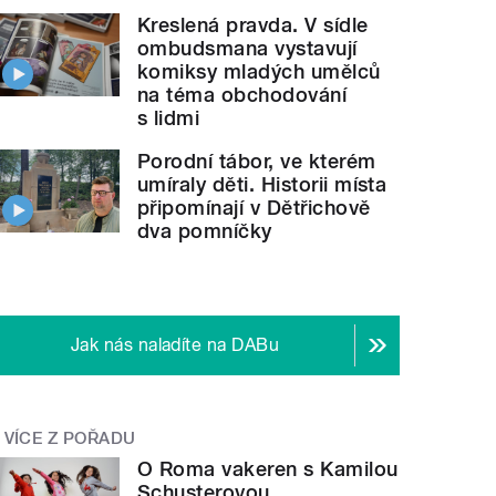
Kreslená pravda. V sídle
ombudsmana vystavují
komiksy mladých umělců
na téma obchodování
s lidmi
Porodní tábor, ve kterém
umíraly děti. Historii místa
připomínají v Dětřichově
dva pomníčky
Jak nás naladíte na DABu
VÍCE Z POŘADU
O Roma vakeren s Kamilou
Schusterovou