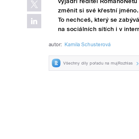
vyjádří ředitel RomanoNetu 
změnit si své křestní jmén
To nechceš, který se zabývá
na sociálních sítích i v inte
autor:
Kamila Schusterová
Všechny díly pořadu na mujRozhlas