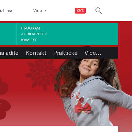
ozhlase
Více
ŽIVĚ
PROGRAM
AUDIOARCHIV
KAMERY
aladíte
Kontakt
Praktické
Více
…