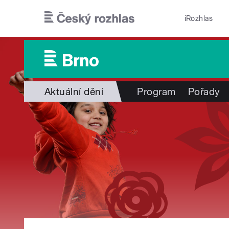
Přejít k hlavnímu obsahu
iRozhlas
Aktuální dění
Program
Pořady