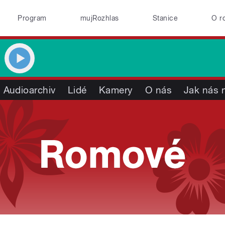
Program
mujRozhlas
Stanice
O r
Audioarchiv
Lidé
Kamery
O nás
Jak nás n