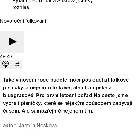
Kytara | Foto:
Jana Šustová
, Český
rozhlas
Novoroční folkování
49:47
Také v novém roce budete moci poslouchat folkové
písničky, a nejenom folkové, ale i trampské a
bluegrasové. Pro první letošní pořad Na cestě jsme
vybrali písničky, které se nějakým způsobem zabývají
časem. Ale samozřejmě nejenom tím.
autor:
Jarmila Nosková