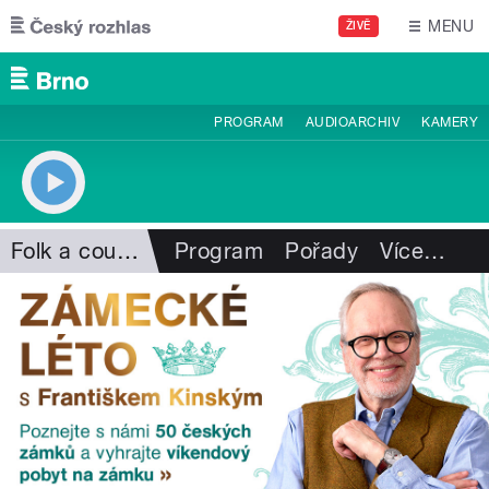
Přejít k hlavnímu obsahu
MENU
ŽIVĚ
PROGRAM
AUDIOARCHIV
KAMERY
Folk a country
Program
Pořady
Více
…