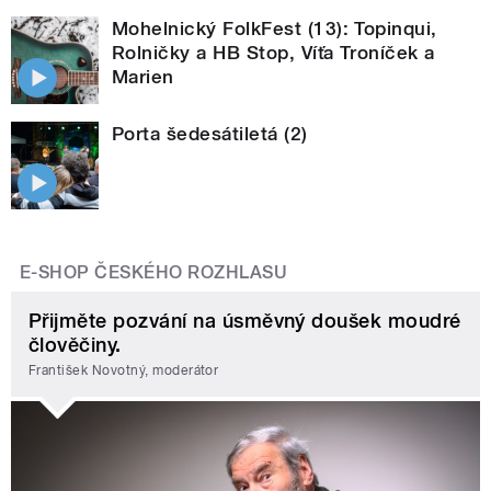
Mohelnický FolkFest (13): Topinqui,
Rolničky a HB Stop, Víťa Troníček a
Marien
Porta šedesátiletá (2)
E-SHOP ČESKÉHO ROZHLASU
Přijměte pozvání na úsměvný doušek moudré
člověčiny.
František Novotný, moderátor