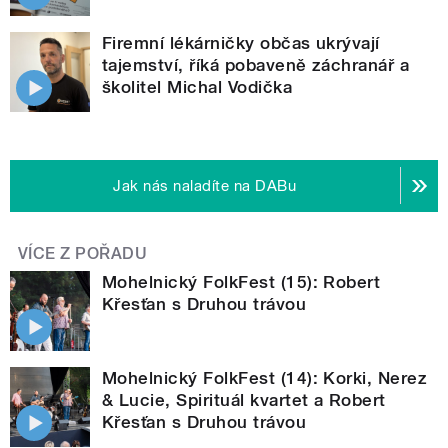
Firemní lékárničky občas ukrývají
tajemství, říká pobaveně záchranář a
školitel Michal Vodička
Jak nás naladíte na DABu
VÍCE Z POŘADU
Mohelnický FolkFest (15): Robert
Křesťan s Druhou trávou
Mohelnický FolkFest (14): Korki, Nerez
& Lucie, Spirituál kvartet a Robert
Křesťan s Druhou trávou