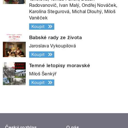
Radovanovič, Ivan Malý, Ondřej Nováček,
Karolína Stegurová, Michal Dlouhý, Miloš
Vaněček
Koupit
Babské rady ze života
Jaroslava Vykoupilová
Koupit
Temné letopisy moravské
Miloš Šenkýř
Koupit
Český rozhlas
O nás