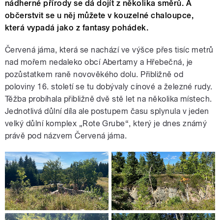
nádherné přírody se dá dojít z několika směrů. A
občerstvit se u něj můžete v kouzelné chaloupce,
která vypadá jako z fantasy pohádek.
Červená jáma, která se nachází ve výšce přes tisíc metrů
nad mořem nedaleko obcí Abertamy a Hřebečná, je
pozůstatkem raně novověkého dolu. Přibližně od
poloviny 16. století se tu dobývaly cínové a železné rudy.
Těžba probíhala přibližně dvě stě let na několika místech.
Jednotlivá důlní díla ale postupem času splynula v jeden
velký důlní komplex „Rote Grube“, který je dnes známý
právě pod názvem Červená jáma.