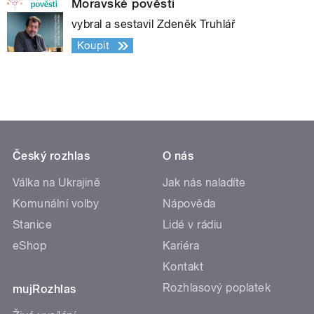
Moravské pověsti
vybral a sestavil Zdeněk Truhlář
Koupit
Český rozhlas
O nás
Válka na Ukrajině
Jak nás naladíte
Komunální volby
Nápověda
Stanice
Lidé v rádiu
eShop
Kariéra
Kontakt
Rozhlasový poplatek
mujRozhlas