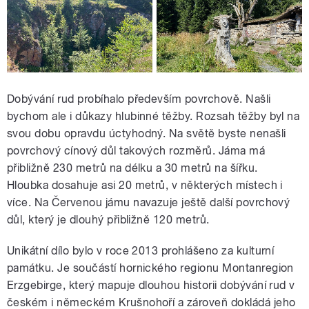
Dobývání rud probíhalo především povrchově. Našli
bychom ale i důkazy hlubinné těžby. Rozsah těžby byl na
svou dobu opravdu úctyhodný. Na světě byste nenašli
povrchový cínový důl takových rozměrů. Jáma má
přibližně 230 metrů na délku a 30 metrů na šířku.
Hloubka dosahuje asi 20 metrů, v některých místech i
více. Na Červenou jámu navazuje ještě další povrchový
důl, který je dlouhý přibližně 120 metrů.
Unikátní dílo bylo v roce 2013 prohlášeno za kulturní
památku. Je součástí hornického regionu Montanregion
Erzgebirge, který mapuje dlouhou historii dobývání rud v
českém i německém Krušnohoří a zároveň dokládá jeho