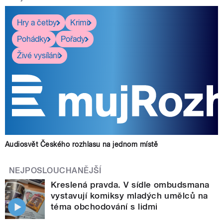
Hry a četby
Krimi
Pohádky
Pořady
Živé vysílání
Audiosvět Českého rozhlasu na jednom místě
NEJPOSLOUCHANĚJŠÍ
Kreslená pravda. V sídle ombudsmana
vystavují komiksy mladých umělců na
téma obchodování s lidmi