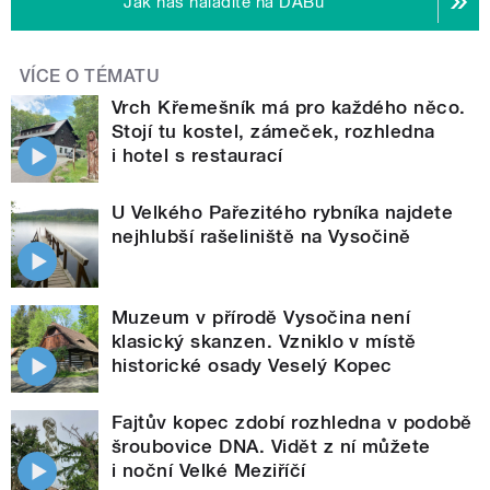
Jak nás naladíte na DABu
VÍCE O TÉMATU
Vrch Křemešník má pro každého něco.
Stojí tu kostel, zámeček, rozhledna
i hotel s restaurací
U Velkého Pařezitého rybníka najdete
nejhlubší rašeliniště na Vysočině
Muzeum v přírodě Vysočina není
klasický skanzen. Vzniklo v místě
historické osady Veselý Kopec
Fajtův kopec zdobí rozhledna v podobě
šroubovice DNA. Vidět z ní můžete
i noční Velké Meziříčí