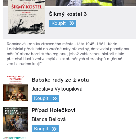
Šikmý kostel 3
Koupit
Románová kronika ztraceného města - léta 1945–1961. Karin
Lednická předkládá do značné míry převratný, dosavadní paradigma
měnící obraz hornického regionu, jehož zahlazenou historii stále
překrývá tlustá vrstva mýtů a zakořeněných stereotypů o „černé
zemi a rudém kraji“.
Babské rady ze života
Jaroslava Vykoupilová
Koupit
Případ Holečkovi
Bianca Bellová
Koupit