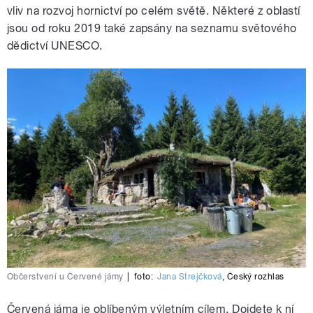
vliv na rozvoj hornictví po celém světě. Některé z oblastí
jsou od roku 2019 také zapsány na seznamu světového
dědictví UNESCO.
Občerstvení u Červené jámy
|
foto:
Jana Strejčková
,
Český rozhlas
Červená jáma je oblíbeným výletním cílem. Dojdete k ní