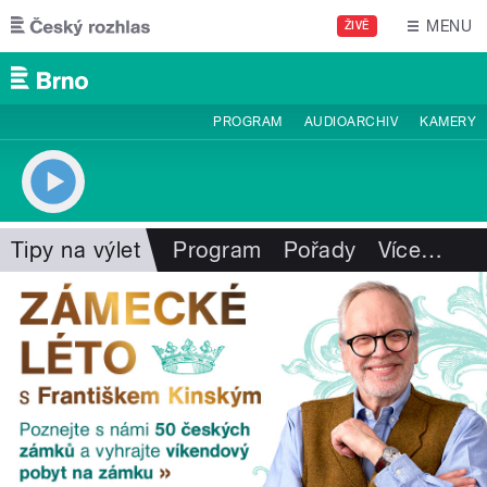
Přejít k hlavnímu obsahu
MENU
ŽIVĚ
PROGRAM
AUDIOARCHIV
KAMERY
Tipy na výlet
Program
Pořady
Více
…