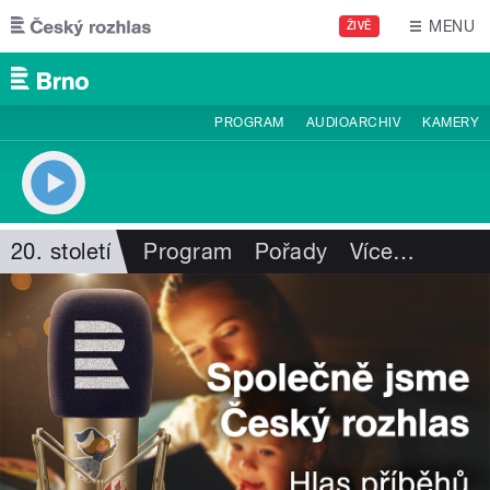
Přejít k hlavnímu obsahu
MENU
ŽIVĚ
PROGRAM
AUDIOARCHIV
KAMERY
20. století
Program
Pořady
Více
…