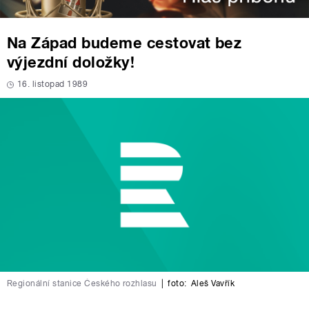
Na Západ budeme cestovat bez
výjezdní doložky!
16. listopad 1989
Regionální stanice Českého rozhlasu
|
foto:
Aleš Vavřík