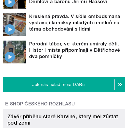
Demlovi a baronu Jiřímu Haasovi
Kreslená pravda. V sídle ombudsmana
vystavují komiksy mladých umělců na
téma obchodování s lidmi
Porodní tábor, ve kterém umíraly děti.
Historii místa připomínají v Dětřichově
dva pomníčky
Jak nás naladíte na DABu
E-SHOP ČESKÉHO ROZHLASU
Závěr příběhu staré Karviné, který měl zůstat
pod zemí