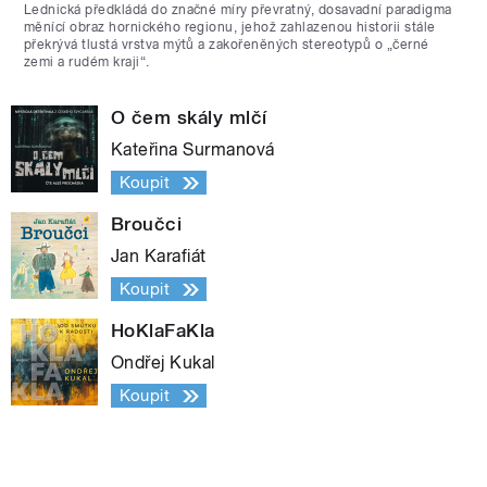
Lednická předkládá do značné míry převratný, dosavadní paradigma
měnící obraz hornického regionu, jehož zahlazenou historii stále
překrývá tlustá vrstva mýtů a zakořeněných stereotypů o „černé
zemi a rudém kraji“.
O čem skály mlčí
Kateřina Surmanová
Koupit
Broučci
Jan Karafiát
Koupit
HoKlaFaKla
Ondřej Kukal
Koupit