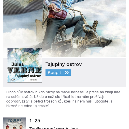
Tajuplný ostrov
Koupit
Lincolnův ostrov nikdo nikdy na mapě nenašel, a přece ho znají lidé
na celém světě. Už déle než sto třicet let na něm prožívají
dobrodružství s pěticí trosečníků, kteří na něm našli útočiště, a
hlavně nejedno tajemství.
1-25