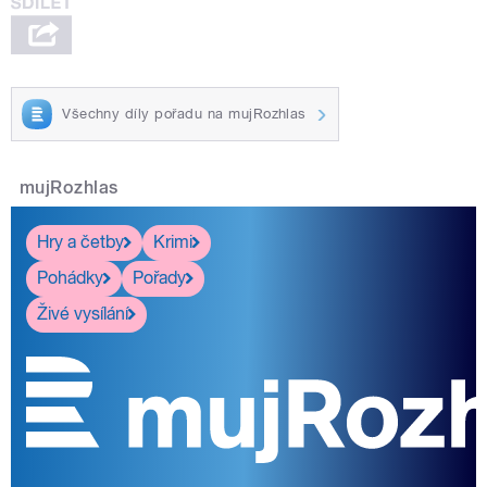
Všechny díly pořadu na mujRozhlas
mujRozhlas
Hry a četby
Krimi
Pohádky
Pořady
Živé vysílání