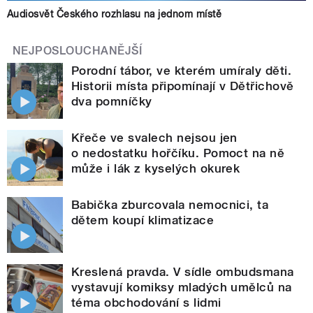
Audiosvět Českého rozhlasu na jednom místě
NEJPOSLOUCHANĚJŠÍ
Porodní tábor, ve kterém umíraly děti.
Historii místa připomínají v Dětřichově
dva pomníčky
Křeče ve svalech nejsou jen
o nedostatku hořčíku. Pomoct na ně
může i lák z kyselých okurek
Babička zburcovala nemocnici, ta
dětem koupí klimatizace
Kreslená pravda. V sídle ombudsmana
vystavují komiksy mladých umělců na
téma obchodování s lidmi