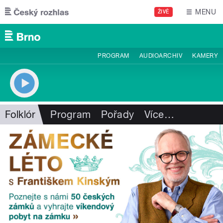
Přejít k hlavnímu obsahu
MENU
ŽIVĚ
PROGRAM
AUDIOARCHIV
KAMERY
Folklór
Program
Pořady
Více
…