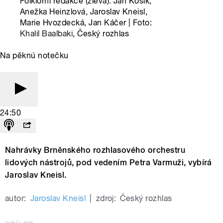
Folklorní redakce (zleva): Jan Kosík,
Anežka Heinzlová, Jaroslav Kneisl,
Marie Hvozdecká, Jan Káčer | Foto:
Khalil Baalbaki
, Český rozhlas
Na pěknú notečku
24:50
Nahrávky Brněnského rozhlasového orchestru
lidových nástrojů, pod vedením Petra Varmuži, vybírá
Jaroslav Kneisl.
autor:
Jaroslav Kneisl
|
zdroj:
Český rozhlas