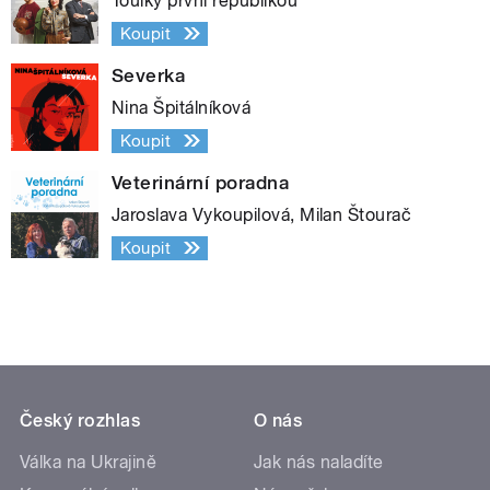
Toulky první republikou
Koupit
Severka
Nina Špitálníková
Koupit
Veterinární poradna
Jaroslava Vykoupilová, Milan Štourač
Koupit
Český rozhlas
O nás
Válka na Ukrajině
Jak nás naladíte