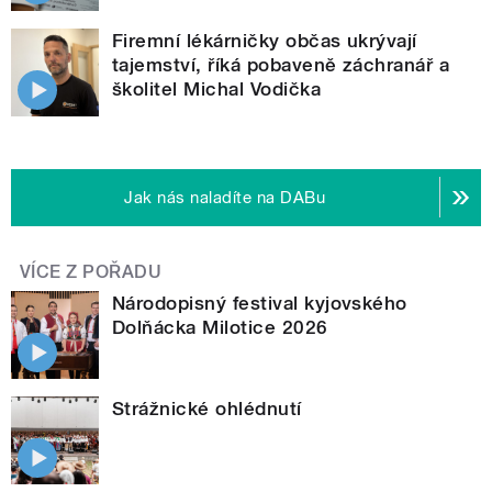
Firemní lékárničky občas ukrývají
tajemství, říká pobaveně záchranář a
školitel Michal Vodička
Jak nás naladíte na DABu
VÍCE Z POŘADU
Národopisný festival kyjovského
Dolňácka Milotice 2026
Strážnické ohlédnutí