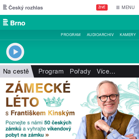
Přejít k hlavnímu obsahu
MENU
ŽIVĚ
PROGRAM
AUDIOARCHIV
KAMERY
Na cestě
Program
Pořady
Více
…