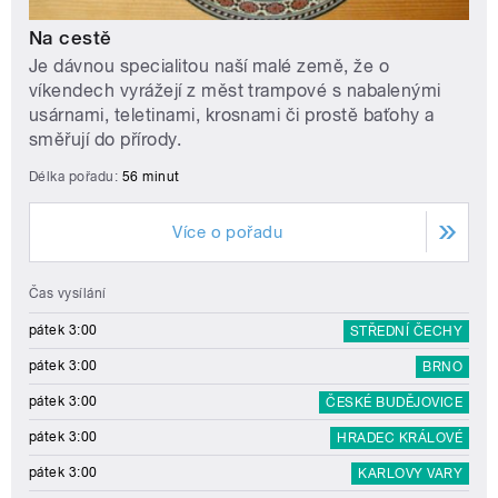
Na cestě
Je dávnou specialitou naší malé země, že o
víkendech vyrážejí z měst trampové s nabalenými
usárnami, teletinami, krosnami či prostě baťohy a
směřují do přírody.
Délka pořadu:
56 minut
Více o pořadu
Čas vysílání
pátek 3:00
STŘEDNÍ ČECHY
pátek 3:00
BRNO
pátek 3:00
ČESKÉ BUDĚJOVICE
pátek 3:00
HRADEC KRÁLOVÉ
pátek 3:00
KARLOVY VARY