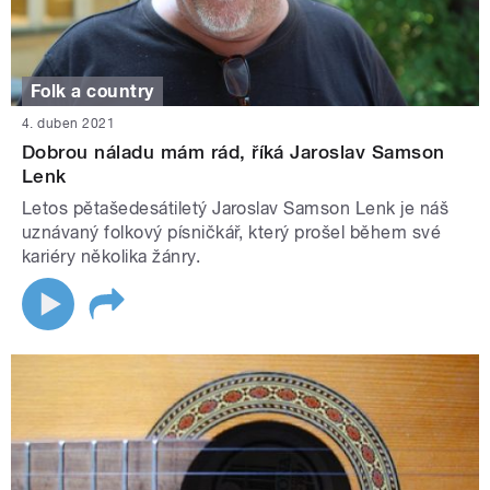
Folk a country
4. duben 2021
Dobrou náladu mám rád, říká Jaroslav Samson
Lenk
Letos pětašedesátiletý Jaroslav Samson Lenk je náš
uznávaný folkový písničkář, který prošel během své
kariéry několika žánry.